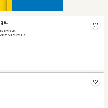
age
un frais de
elez ou textez à
 free estimate, no