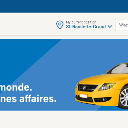
My current position
What
St-Basile-le-Grand