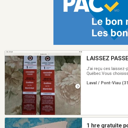
LAISSEZ PASS
J’ai reçu ces laissez
Québec.Vous choisisse
OFFRE.Valeur de 115$
Laval / Pont-Viau (3
1 hre gratuite 