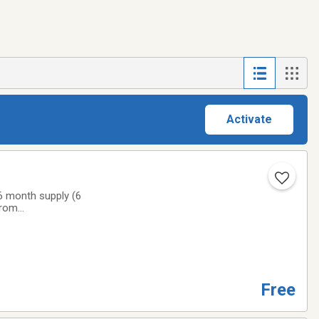
Activate
 6 month supply (6
from
Free