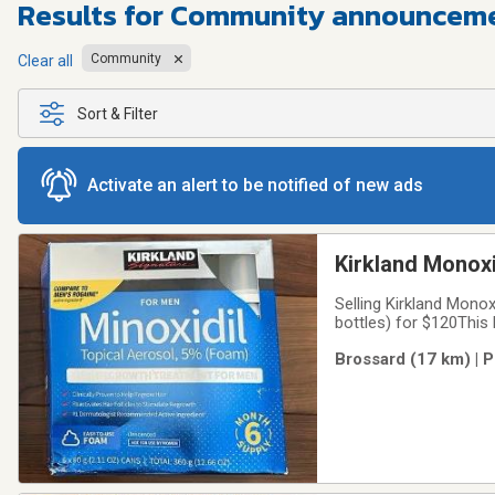
Results for
Community announcemen
Community
Clear all
Sort & Filter
Activate an alert to be notified of new ads
Kirkland Monoxi
Selling Kirkland Mono
bottles) for $120This 
transportLocation: Bro
Brossard (17 km) | 