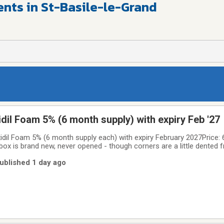
ts in St-Basile-le-Grand
dil Foam 5% (6 month supply) with expiry Feb '27
xidil Foam 5% (6 month supply each) with expiry February 2027Price:
box is brand new, never opened - though corners are a little dented 
ssard (Sector C) - no delivery possible
Published 1 day ago