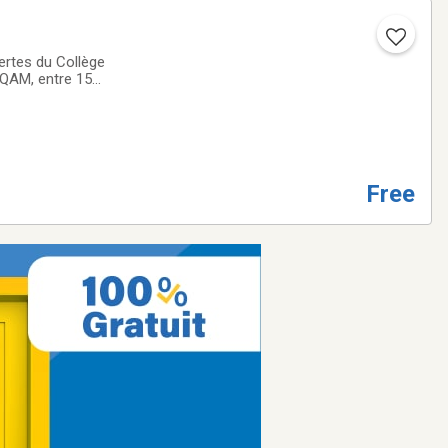
ertes du Collège
-UQAM, entre 15
s à vos questions
Free