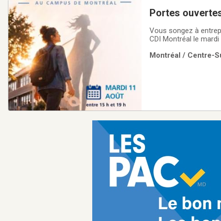
Portes ouvertes
Vous songez à entrepr
CDI Montréal le mardi 
heures et 19 heures.✔
Montréal / Centre-Su
dans une ambiance co