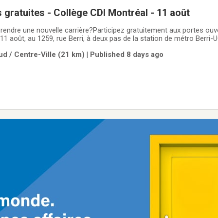
 gratuites - Collège CDI Montréal - 11 août
endre une nouvelle carrière?Participez gratuitement aux portes ouv
11 août, au 1259, rue Berri, à deux pas de la station de métro Berri
 Visitez le campus, rencontrez notre équipe et obtenez les réponse
d / Centre-Ville (21 km) | Published 8 days ago
nviviale.✔