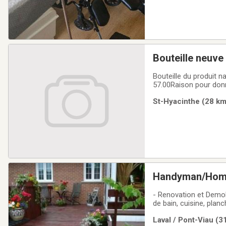
Bouteille neuve
Bouteille du produit 
57.00Raison pour donne
St-Hyacinthe (28 km
Handyman/Homme 
- Renovation et Demoli
de bain, cuisine, planc
de serrure, robinet, po
Laval / Pont-Viau (3