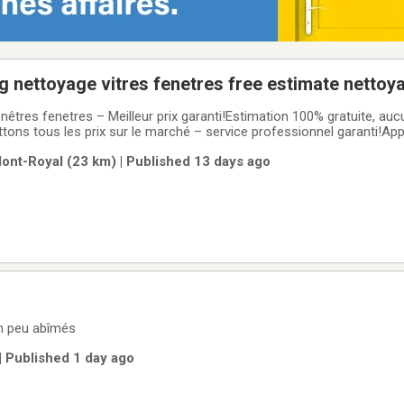
 nettoyage vitres fenetres free estimate nettoy
ers
nêtres fenetres – Meilleur prix garanti!Estimation 100% gratuite, auc
ons tous les prix sur le marché – service professionnel garanti!App
0-9837A partir de 5$ Window cleaning – Best Price Guaranteed!100%
Mont-Royal (23 km) | Published 13 days ago
y price on the
un peu abîmés
| Published 1 day ago