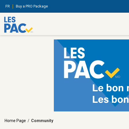
FR
Buy a PRO Package
Home Page
/
Community