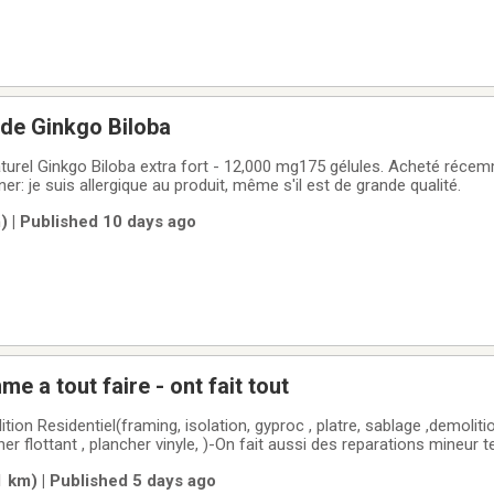
 de Ginkgo Biloba
naturel Ginkgo Biloba extra fort - 12,000 mg175 gélules. Acheté réce
r: je suis allergique au produit, même s'il est de grande qualité.
) | Published 10 days ago
a tout faire - ont fait tout
tion Residentiel(framing, isolation, gyproc , platre, sablage ,demoliti
her flottant , plancher vinyle, )-On fait aussi des reparations mineur te
rte, installation de moulure, l'installation de tringles à rideaux, de tab
1 km) | Published 5 days ago