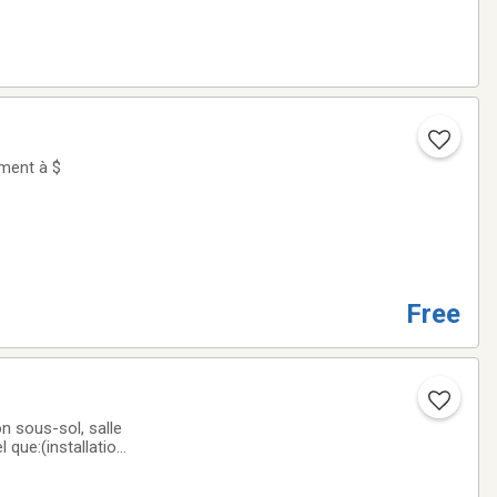
mment à $
Free
on sous-sol, salle
l que:(installation
leaux, miroir, ferme