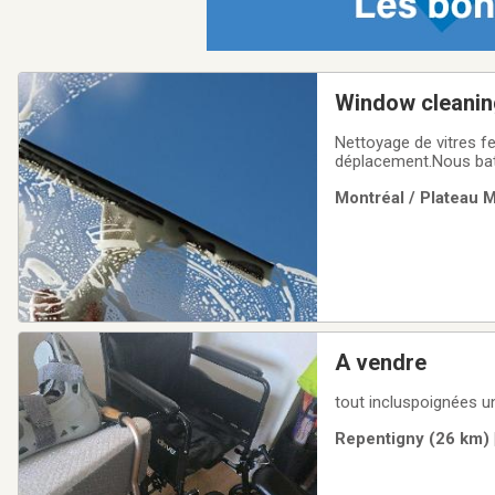
Window cleaning
gouttieres gutt
Nettoyage de vitres fe
déplacement.Nous batt
tout moment : 514-21
Montréal / Plateau 
travel fees.We beat an
A vendre
tout incluspoignées 
Repentigny (26 km) 