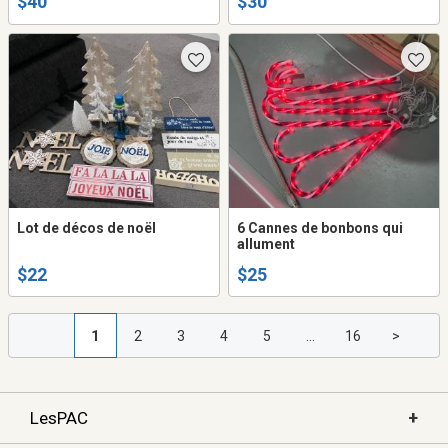
$40
$30
Lot de décos de noël
6 Cannes de bonbons qui
allument
$22
$25
1
2
3
4
5
...
16
>
+
LesPAC