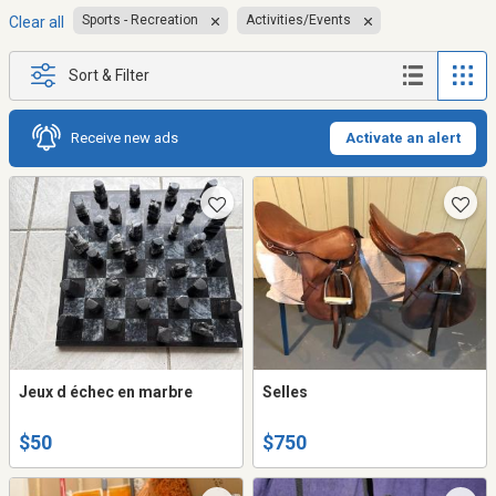
Sports - Recreation
Activities/Events
Clear all
Sort & Filter
Receive new ads
Activate an alert
Jeux d échec en marbre
Selles
$50
$750