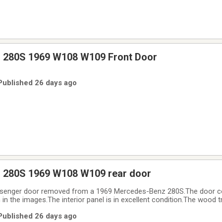
 280S 1969 W108 W109 Front Door
 Published 26 days ago
 280S 1969 W108 W109 rear door
passenger door removed from a 1969 Mercedes-Benz 280S.The door
in the images.The interior panel is in excellent condition.The wood t
is very good but has a large shallow dent and surface rust
 Published 26 days ago
otiable.Don't