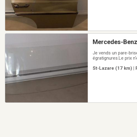
Mercedes-Benz 
Je vends un pare-bris
égratignures.Le prix 
disponible.Si l'annonce e
St-Lazare (17 km) |
- - - - - - - - - -I