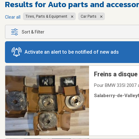
Results for
Auto parts and accessor
Tires, Parts & Equipment
Car Parts
Clear all
Sort & Filter
Activate an alert to be notified of new ads
Freins a disque
Pour BMW 335I 2007 
Salaberry-de-Valleyf