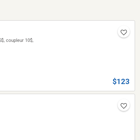
5$, coupleur 10$,
$123