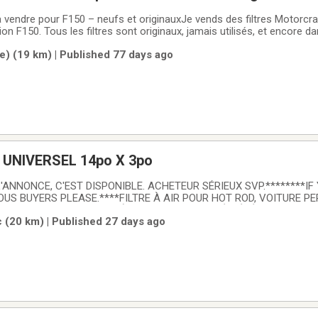
 à vendre pour F150 – neufs et originauxJe vends des filtres Motorcr
 F150. Tous les filtres sont originaux, jamais utilisés, et encore da
iltre de cabine- Quantité : 6 unités- Prix : 15,00 $ chacun- Compatibil
e) (19 km) | Published 77 days ago
015 à 2021🔹
 UNIVERSEL 14po X 3po
'ANNONCE, C'EST DISPONIBLE. ACHETEUR SÉRIEUX SVP.********IF 
IOUS BUYERS PLEASE.****FILTRE À AIR POUR HOT ROD, VOITURE 
 FAIT SUR TOUT LES BOL À AIR DE 14po.UTILISÉ 1 ÉTÉ 2 000KM. 
c (20 km) | Published 27 days ago
T POUR MOPAR, DODGE, PLYMOUTH, CHRYSLER, FORD,