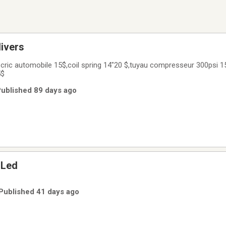
il et pieces divers
 cric automobile 15$,coil spring 14"20 $,tuyau compresseur 300psi 1
5$
Published 89 days ago
 Led
Published 41 days ago