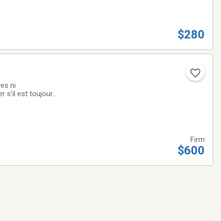
$280
es ni
s'il est toujours
 - - - - - - - - - - -
Firm
$600