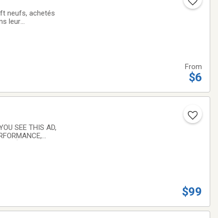
aft neufs, achetés
ns leur
ité : Ford (et
From
$6
YOU SEE THIS AD,
PERFORMANCE,
CHANGÉ DE SETUP
$99