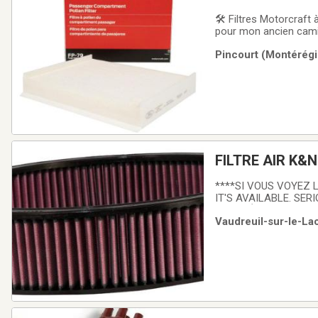
🛠️ Filtres Motorcraft
pour mon ancien camion
emballage.🔹 FP79A – F
Pincourt (Montérégi
autres modèles) de 2
FILTRE AIR K&N
****SI VOUS VOYEZ L
IT'S AVAILABLE. SER
MODIFIÉ OU ANTIQUE.
Vaudreuil-sur-le-La
PLUS BESOIN.PARFAI