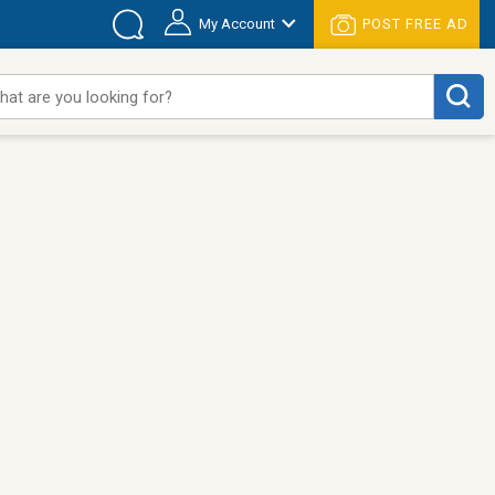
My Account
POST FREE AD
hat are you looking for?