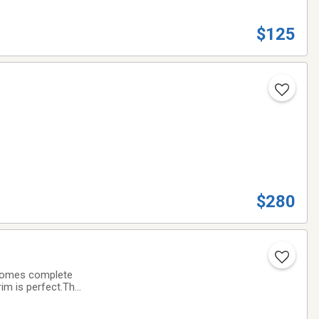
$125
$280
 comes complete
rim is perfect.The