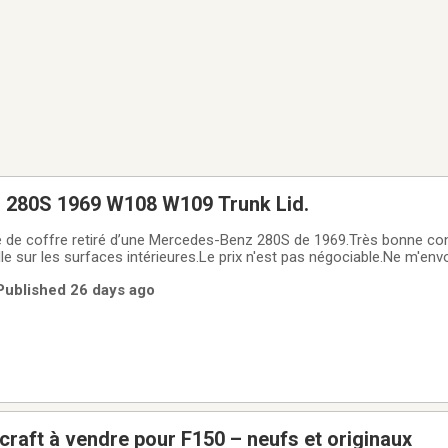
280S 1969 W108 W109 Trunk Lid.
 de coffre retiré d’une Mercedes-Benz 280S de 1969.Très bonne co
lle sur les surfaces intérieures.Le prix n'est pas négociable.Ne m'en
er s'il est toujours disponible.Si l'annonce est active, c'est encore
 Published 26 days ago
- -
rcraft à vendre pour F150 – neufs et originaux