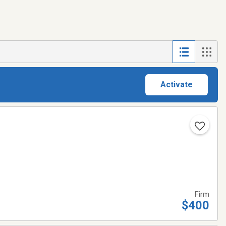
Activate
Firm
$400