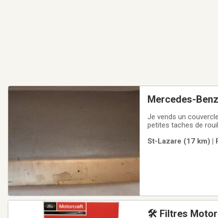
Mercedes-Benz 
Je vends un couvercle
petites taches de roui
message pour me demand
St-Lazare (17 km) |
- - - - - - - - - - - - - - 
🛠️ Filtres Moto