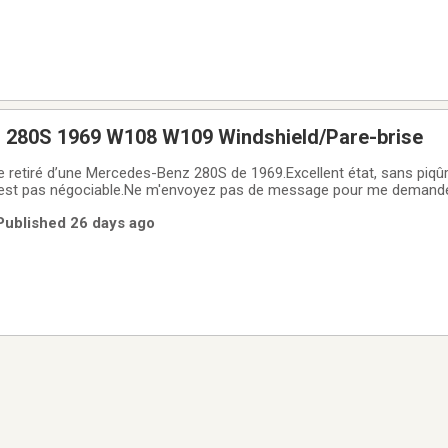
280S 1969 W108 W109 Windshield/Pare-brise
e retiré d’une Mercedes-Benz 280S de 1969.Excellent état, sans piqûr
n'est pas négociable.Ne m'envoyez pas de message pour me demander 
st active, c'est encore disponible.- - - - - - - - - - - - - - - - - - - - - - -
 Published 26 days ago