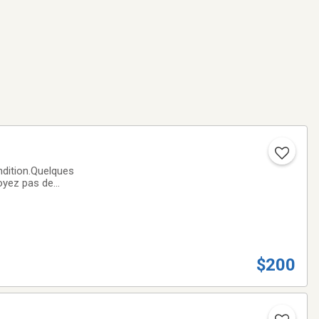
ndition.Quelques
voyez pas de
 disponible.- - - -
$200