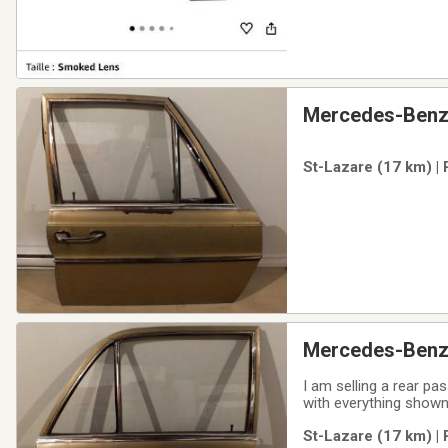
Mercedes-Benz
St-Lazare (17 km) |
Mercedes-Benz
I am selling a rear 
with everything shown 
window glass is perfect.The sheet metal 
St-Lazare (17 km) |
areas.Price is not neg