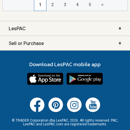
1
2
3
4
5
>
+
LesPAC
+
Sell or Purchase
Download LesPAC mobile app
© TRADER Corporation dba LesPAC, 2026. All rights reserved. PAC,
LesPAC and LesPAC.com are registered trademarks.