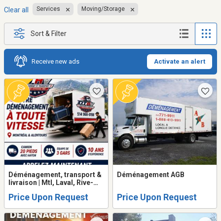
Services
Moving/Storage
Clear all
Sort & Filter
Receive new ads
Activate an alert
Déménagement, transport &
Déménagement AGB
livraison | Mtl, Laval, Rive-
N/Sud
Price Upon Request
Price Upon Request