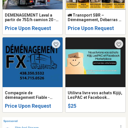
DEMENAGEMENT Laval a
🚛 Transport SBR –
partir de 75$/h camion 20 -
Déménagement, Débarras &
24 pieds + 2
Ramassage Rapide à
Price Upon Request
Price Upon Request
demenageurs.514-993-2895
Montréal/Laval
Compagnie de
Utilivra livre vos achats Kijiji,
déménagement Fiable -
LesPAC et Facebook
Pianos - Coffre forts - Spa -
Marketplace/ Utilivra
Price Upon Request
$25
Billard et Autres Hors
delivers your Kijiji, LesPAC
Normes - Déménageurs
and Facebook Marketplace
d'expérience - Résidentiel et
purchases
Commercial