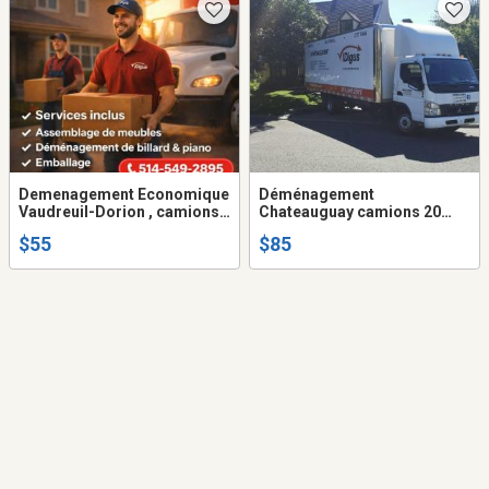
Demenagement Economique
Déménagement
Vaudreuil-Dorion , camions
Chateauguay camions 20
20 pieds + 2 demenageurs (
pieds + 2 déménageurs (
$55
$85
frais gas - disel inclus dans
frais Gas - diesel inclus dans
prix ... )
prix ... )