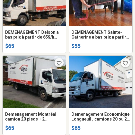
DEMENAGEMENT Delson a
DEMENAGEMENT Sainte-
bas prix à partir de 65$/h
Catherine a bas prix a partir
camion + 2 déménageurs .
de 65$/h camion 20 - 24
$65
$55
514-549-2895
pieds +2 demenageurs. 514-
549-2895
Demenagement Montréal
Demenagement Economique
camion 20 pieds + 2
Longueuil , camions 20 ou 22
demenageurs . 514-549-
pieds + 2 demenageurs (
$65
$65
2895
frais gas - disel inclus dans
prix ... )