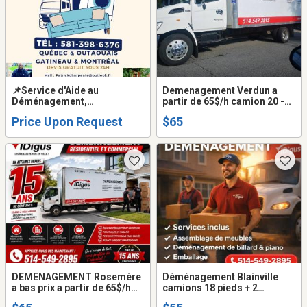
📌Service d'Aide au
Demenagement Verdun a
Déménagement,
partir de 65$/h camion 20 -
Manutention & Assemblage
24 pieds + 2 demenageurs .
Price Upon Request
$65
de Meubles | Pro & Équipé
514-549-2895
DEMENAGEMENT Rosemère
Déménagement Blainville
a bas prix a partir de 65$/h
camions 18 pieds + 2
camion 20 - 24 pieds +2
déménageurs ( frais Gas -