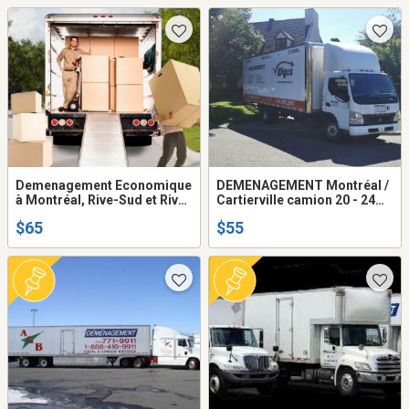
Demenagement Economique
DEMENAGEMENT Montréal /
à Montréal, Rive-Sud et Rive-
Cartierville camion 20 - 24
Nord camions 18 ou 20 pieds
pieds + 2 demenageurs. 514-
$65
$55
+ 2 demenageurs
549-2895