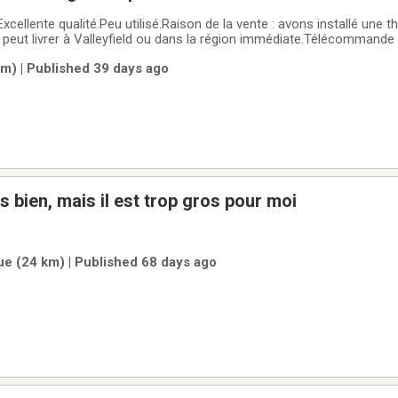
Excellente qualité.Peu utilisé.Raison de la vente : avons installé un
peut livrer à Valleyfield ou dans la région immédiate.Télécommande
dans deux fenêtres pour éviter de démonter l'installation. Valeur de 7
m) | Published 39 days ago
ès bien, mais il est trop gros pour moi
e (24 km) | Published 68 days ago