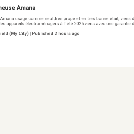
cheuse Amana
Amana usagé comme neuf,très prope et en très bonne était, viens 
é les appareils électroménagers à l' été 2025,viens avec une garantie
heter une laveuse et sécheuse superposés pour mon nouvel appartem
ield (My City) | Published 2 hours ago