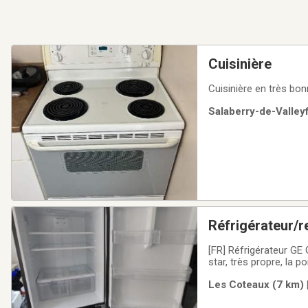
Cuisinière
Cuisinière en très bon
Salaberry-de-Valleyf
Réfrigérateur/r
[FR] Réfrigérateur GE
star, très propre, la 
moins de 2 ans, raison
Les Coteaux (7 km) 
porte avant, peu