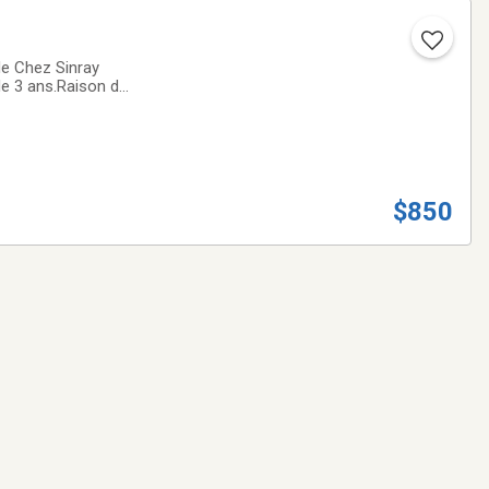
de Chez Sinray
 de 3 ans.Raison de
ent.
$850