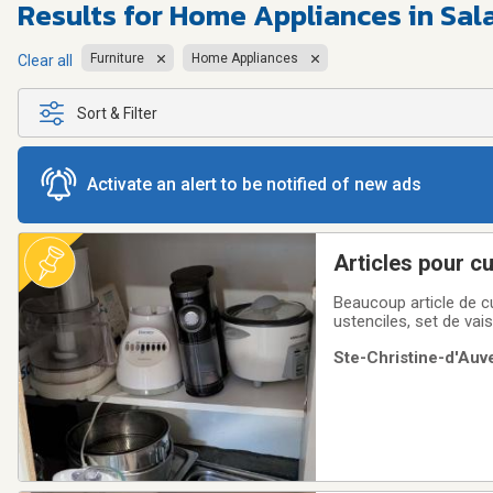
Results for
Home Appliances in Sal
Furniture
Home Appliances
Clear all
Sort & Filter
Activate an alert to be notified of new ads
Articles pour c
Beaucoup article de cu
ustenciles, set de vaiss
Ste-Christine-d'Auv