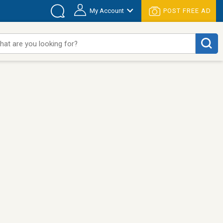
My Account
POST FREE AD
hat are you looking for?