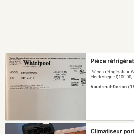
Pièce réfrigéra
Pièces réfrigérateur W
électronique $100.00, 
$20.00, couvre roues $
Vaudreuil-Dorion (1
Amana et Kenmore,
Climatiseur port