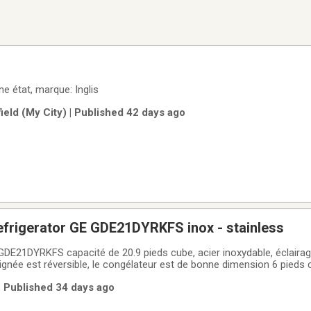
ne état, marque: Inglis
ield (My City) | Published 42 days ago
efrigerator GE GDE21DYRKFS inox - stainless
 GDE21DYRKFS capacité de 20.9 pieds cube, acier inoxydable, éclairag
poignée est réversible, le congélateur est de bonne dimension 6 pieds 
 de la vente, frigo trop haut pour ma cuisine actuelle. Petite grafigne
| Published 34 days ago