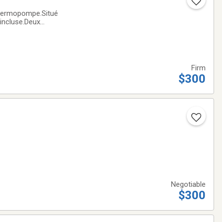
e thermopompe.Situé
 incluse.Deux
00 $
Firm
$300
Negotiable
$300