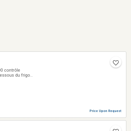
00 contrôle
dessous du frigo
à celles de Maytag,
Price Upon Request