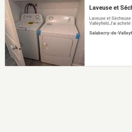
Laveuse et Sé
Laveuse et Sécheuse 
Valleyfield.J'ai achet
la vente,je doit m'ac
Salaberry-de-Valleyf