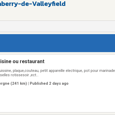
aberry-de-Valleyfield
uisine ou restaurant
issine, plaque,couteau, petit appareille electrique, pot pour marinad
elles rotissesoir ,ect...
ergne (241 km) | Published 2 days ago