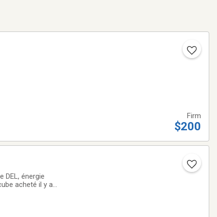
Firm
$200
e DEL, énergie
cube acheté il y a
 dans le bas de la