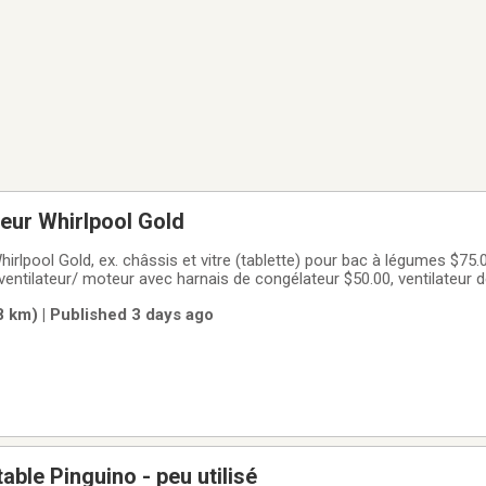
teur Whirlpool Gold
hirlpool Gold, ex. châssis et vitre (tablette) pour bac à légumes $75.
ventilateur/ moteur avec harnais de congélateur $50.00, ventilateur 
10.00, pentures $20.00... La majorité de ces pièces sont identiques 
8 km) | Published 3 days ago
able Pinguino - peu utilisé