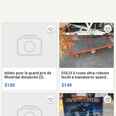
billets pour le grand prix de
DOLLY 6 roues ultra robuste
Montréal dimanche (2)
facile à manœuvrer quand
valeur de 400.00 admission
même léger roule bien sûr
$100
$149
générale
toute surface aubaine 149$
ça paye pas les roues qu'on a
mit dessus un