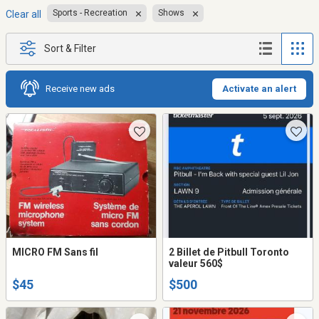
Sports - Recreation
Shows
Clear all
Sort & Filter
Receive new ads
Activate an alert
MICRO FM Sans fil
2 Billet de Pitbull Toronto
valeur 560$
$45
$500