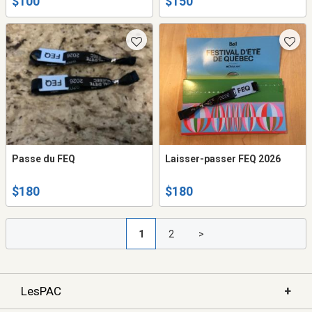
$100
$150
Passe du FEQ
Laisser-passer FEQ 2026
$180
$180
1
2
>
+
LesPAC