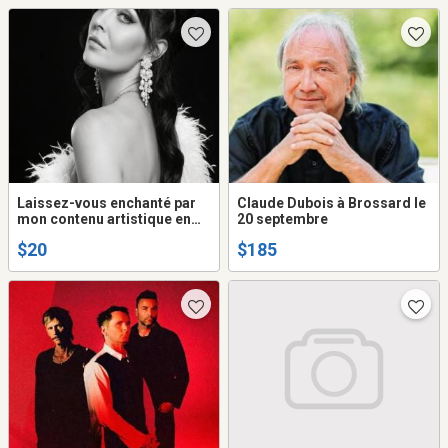
Laissez-vous enchanté par
Claude Dubois à Brossard le
mon contenu artistique en
20 septembre
ligne (Sophy Rhéaume artiste
$20
$185
multi-disciplinaire du milieux
culturelle)