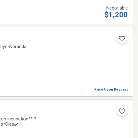
Negotiable
$1,200
Rouyn-Noranda.
Price Upon Request
ton incubation** ?
des*Oies✔️
ion disponible