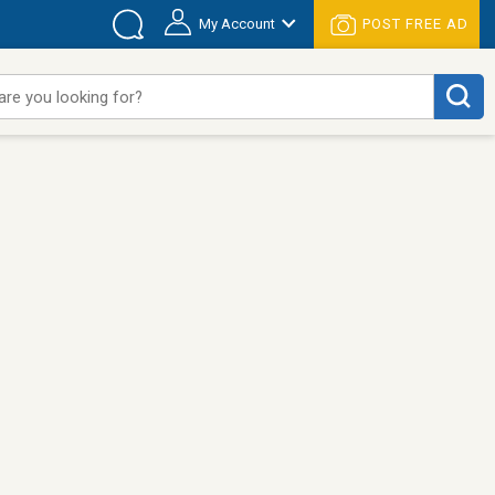
My Account
POST FREE AD
are you looking for?