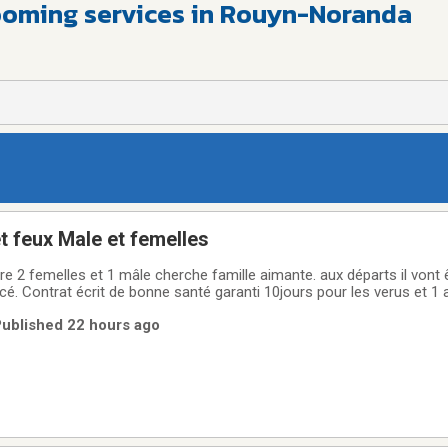
rooming services in Rouyn-Noranda
et feux Male et femelles
re 2 femelles et 1 mâle cherche famille aimante. aux départs il vont 
é. Contrat écrit de bonne santé garanti 10jours pour les verus et 1 
e départ petitlit,jouets,bol ,doudou,nouriture,ext) pour me rejouindre Linda 514 
 Published 22 hours ago