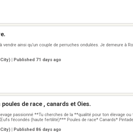
e.
 à vendre ainsi qu'un couple de perruches ondulées. Je demeure à 
ity) | Published 71 days ago
poules de race , canards et Oies.
levage passionné **Tu cherches de la **qualité pour ton élevage ou 
**Œufs fécondés (haute fertilité)*** Poules de race* Canards* Pinta
✔️ Œufs frais, prêts à incuber✔️ Excellents taux d’éclosion**Expédit
ity) | Published 86 days ago
dans le