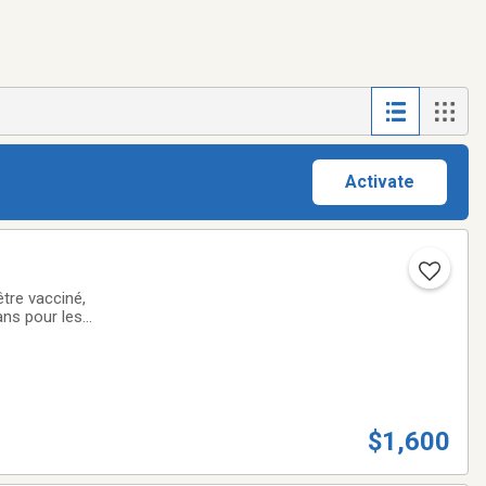
Activate
être vacciné,
ans pour les
710-
$1,600