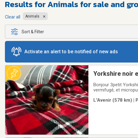
Results for
Animals for sale and g
Animals
Clear all
Sort & Filter
Activate an alert to be notified of new ads
Yorkshire noir 
Bonjour 3petit Yorkshi
vermifugé, et micropuc
maladie congénitale (kit d
L'Avenir (578 km) |
0320