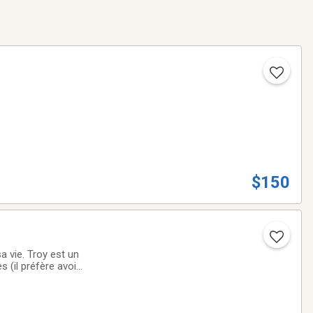
$150
a vie. Troy est un
 (il préfère avoir
n super cheval