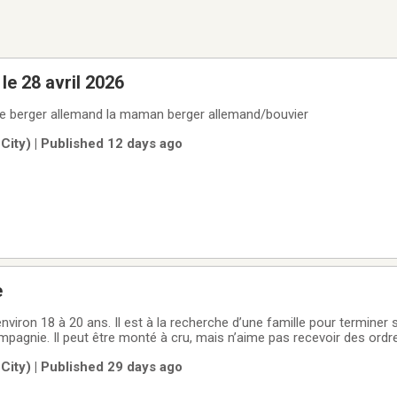
 le 28 avril 2026
re berger allemand la maman berger allemand/bouvier
ity) | Published 12 days ago
e
nviron 18 à 20 ans. Il est à la recherche d’une famille pour terminer s
pagnie. Il peut être monté à cru, mais n’aime pas recevoir des ordres
 et faire sa vie tranquillement en mangeant son foin 😆). Il reste u
ity) | Published 29 days ago