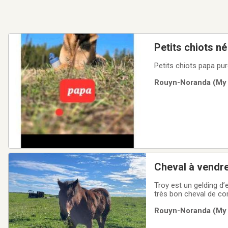
Petits chiots né
Petits chiots papa pu
Rouyn-Noranda (My C
Cheval à vendr
Troy est un gelding d’e
très bon cheval de com
son humain sur son dos
Rouyn-Noranda (My C
pour chouchouter ou