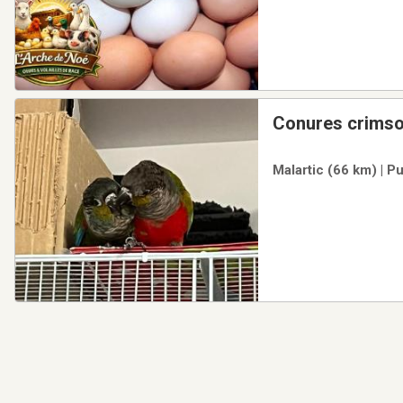
Conures crims
Malartic (66 km) | P