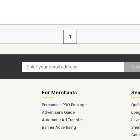
1
Sub
For Merchants
Sea
Purchase a PRO Package
Qué
Advertiser's Guide
Long
Automatic Ad Transfer
Lava
Banner Advertising
Sher
Gati