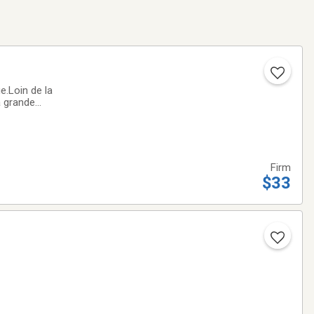
e.Loin de la
a grande
ous apporter de l'
Firm
$33