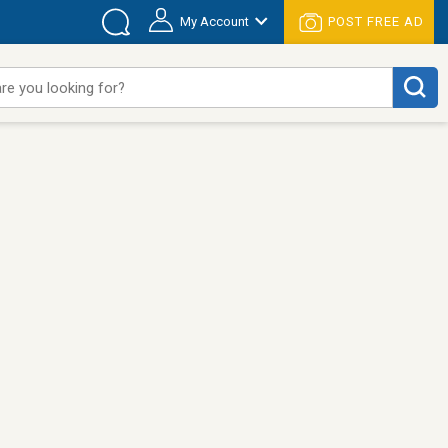
My Account
POST FREE AD
re you looking for?