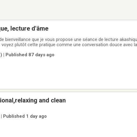
ue, lecture d'âme
e bienveillance que je vous propose une séance de lecture akashiqu
e, voyez plutôt cette pratique comme une conversation douce avec l
 âme.Mon objectif est de vous offrir un espace sans jugement pour v
 | Published 87 days ago
ation de vos ressentis et
ional,relaxing and clean
 | Published 1 day ago