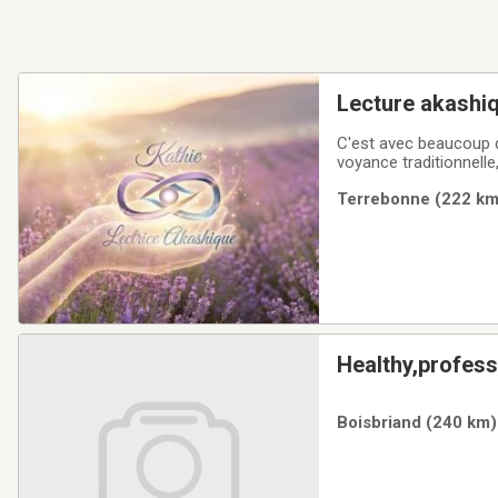
Lecture akashiq
C'est avec beaucoup d
voyance traditionnell
bibliothèque de votre
Terrebonne (222 km)
apaisement, une valid
Healthy,profess
Boisbriand (240 km)