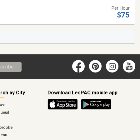
Per Hour
$75
scribe
rch by City
Download LesPAC mobile app
bec
ueuil
l
brooke
neau