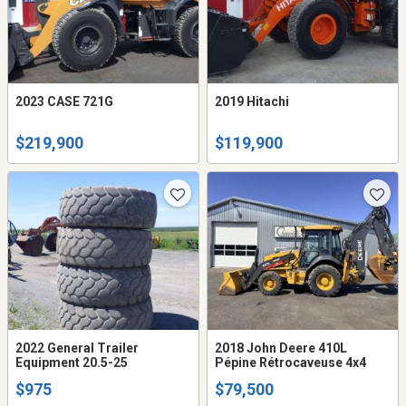
2023 CASE 721G
2019 Hitachi
$219,900
$119,900
2022 General Trailer
2018 John Deere 410L
Equipment 20.5-25
Pépine Rétrocaveuse 4x4
$975
$79,500