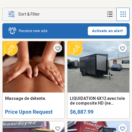
Sort & Filter
Receive new ads
Activate an alert
Massage de détente.
LIQUIDATION 6X12 avec tole
de composite HD (ne
gondole pas) remorque
Price Upon Request
$6,887.99
fermée trailer cargo fermer
(frame peinturé ou galvanisé
+595$)