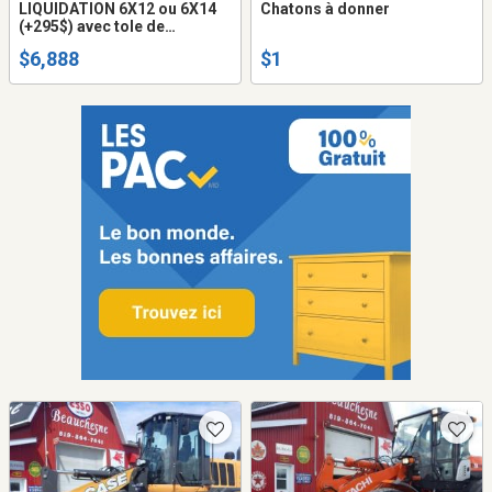
LIQUIDATION 6X12 ou 6X14
Chatons à donner
(+295$) avec tole de
composite HD (ne gondole
$6,888
$1
pas) remorque fermée trailer
cargo fermer (frame
peinturé ou galvanisé +$$$)