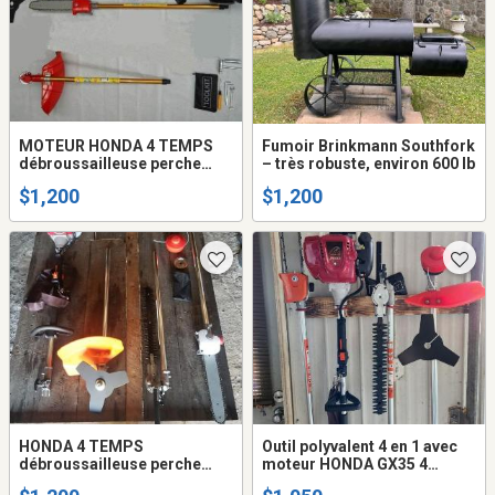
MOTEUR HONDA 4 TEMPS
Fumoir Brinkmann Southfork
débroussailleuse perche
– très robuste, environ 600 lb
d'élagage taille-haie coupe
$1,200
$1,200
herbe 35cc 4 temps OUTILS
MULTIFONTION A GAZ
HONDA 4 TEMPS
Outil polyvalent 4 en 1 avec
débroussailleuse perche
moteur HONDA GX35 4
d'élagage taille-haie coupe
temps