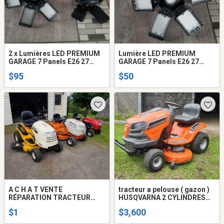
2 x Lumières LED PREMIUM
Lumière LED PREMIUM
GARAGE 7 Panels E26 27
GARAGE 7 Panels E26 27
NEUF 19 000lm 6500k
NEUF 19 000lm 6500k
$95
$50
A C H A T VENTE
tracteur a pelouse ( gazon )
RÉPARATION TRACTEUR
HUSQVARNA 2 CYLINDRES
PELOUSE ( GAZON )
HYDROSTATIC 42H 46"
$1
$3,600