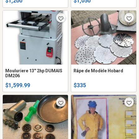
$1,200
$1,050
herbe neuf , jamais utilisé
Mouluriere 13'' 2hp DUMAIS
Râpe de Modèle Hobard
DM206
$1,599.99
$335