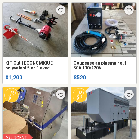
KIT Outil ÉCONOMIQUE
Coupeuse au plasma neuf
polyvalent 5 en 1 avec
50A 110/220V
moteur HONDA GX50 4
$1,200
$520
TEMPS (élagage , haie ,
herbe , débrousailleuse
,bêcheuse )
URGENT