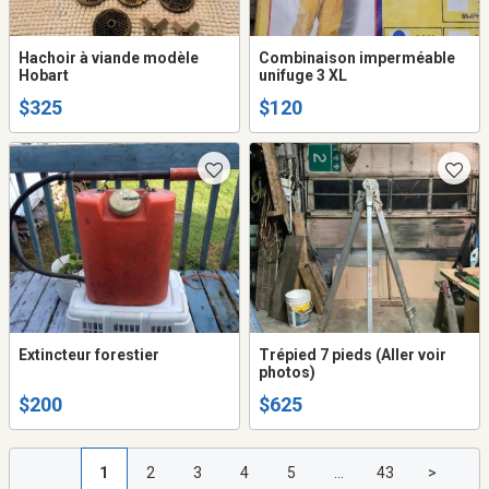
Hachoir à viande modèle
Combinaison imperméable
Hobart
unifuge 3 XL
$325
$120
Extincteur forestier
Trépied 7 pieds (Aller voir
photos)
$200
$625
1
2
3
4
5
...
43
>