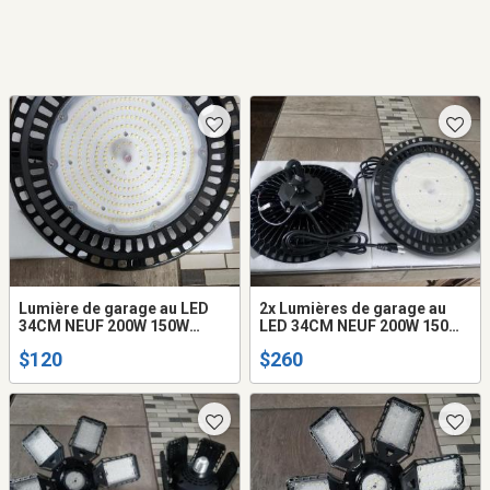
Lumière de garage au LED
2x Lumières de garage au
34CM NEUF 200W 150W
LED 34CM NEUF 200W 150W
120W 30000LM 22500LM
120W 30000LM 22500LM
$120
$260
18000LM 5000k qualité
18000LM 5000k qualité
commercial
commercial