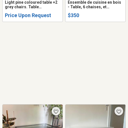
Light pine coloured table +2
Ensemble de cuisine en bois
grey chairs. Table
- Table, 6 chaises, et
rectangulaire avec 4 chaises,
extension
Price Upon Request
$350
couleur noyer.