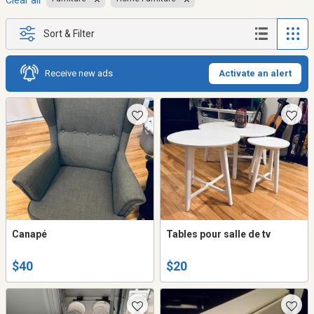
Clear all
Sort & Filter
Receive new ads
Activate an alert
Canapé
Tables pour salle de tv
$40
$20