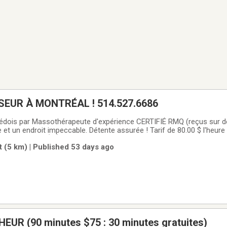
MEILLEUR MASSEUR À MONTRÉAL ! 514.527.6686
édois par Massothérapeute d'expérience CERTIFIÉ RMQ (reçus sur 
t un endroit impeccable. Détente assurée ! Tarif de 80.00 $ l'heure 
dez-vous, PAR TÉLÉPHONE SEULEMENT. 514.527.6686.
 (5 km) | Published 53 days ago
R (90 minutes $75 : 30 minutes gratuites)