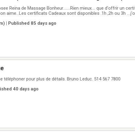
 de Massage Bonheur........Rien mieux.... que d'offrir un certificat cadeau
n aime...Les certificats Cadeaux sont disponibles .1h ,2h ou 3h ....j'
forniens & lymphatiques ...Mes produits sont 100/100 pur....le Gel Rh
m) | Published 85 days ago
s
te
Voir vidéo. Merci de me téléphoner pour plus de détails. Bruno Leduc. 514 567 7800
lished 40 days ago