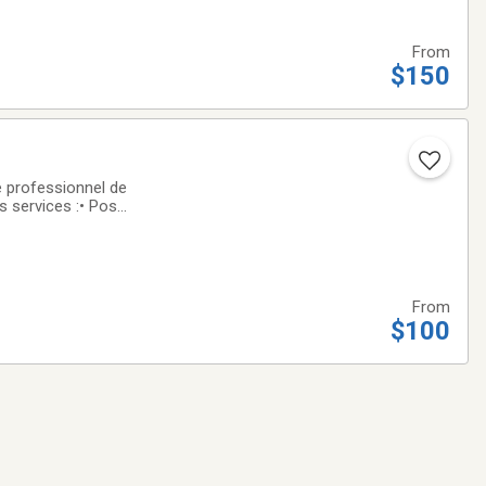
From
$150
e professionnel de
s services :• Pose
urel• Plusieurs
From
$100