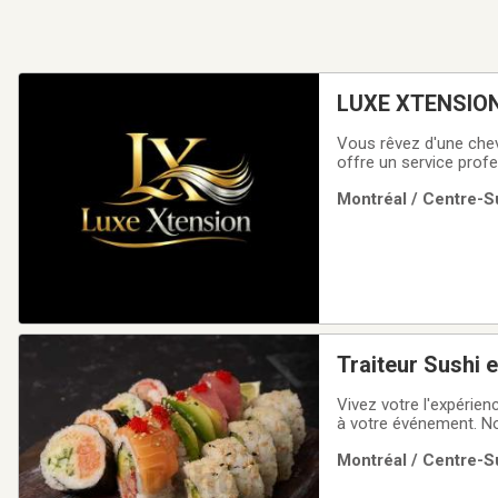
LUXE XTENSIO
Vous rêvez d'une chev
offre un service profe
naturel, élégant et d
Montréal / Centre-Su
discrète✔ Ajout de lo
Traiteur Sushi e
Vivez votre l'expérien
à votre événement. Nou
compétents et la frai
Montréal / Centre-Su
visitez notre site web