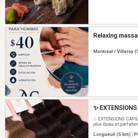
Relaxing mass
Montréal / Villeray 
✨ EXTENSIONS CAPILL
plus épais et parfait
de qualité supérieure
Longueuil (5 km) | 
Commander vos extens