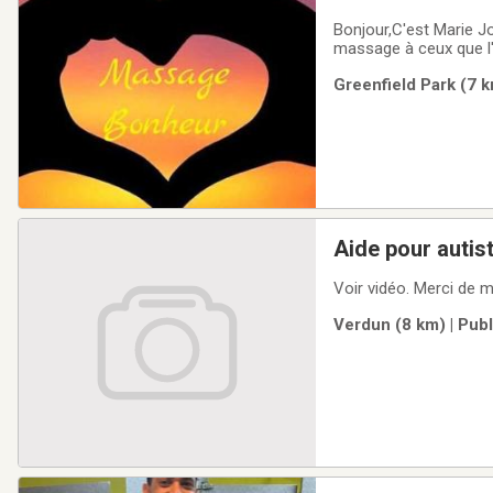
Bonjour,C'est Marie Josee Reina
massage à ceux que l'o
massages suédois. Cali
Greenfield Park (7 k
un docteur suisse..Le
Aide pour autis
Verdun (8 km) | Pub