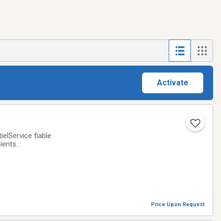
Activate
lService fiable
lients
s commercial,
Price Upon Request