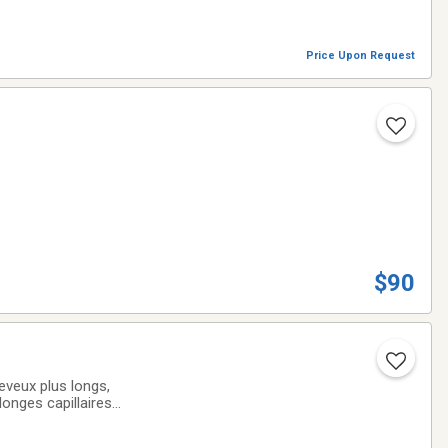
Price Upon Request
$90
eux plus longs,
onges capillaires
ez :💗