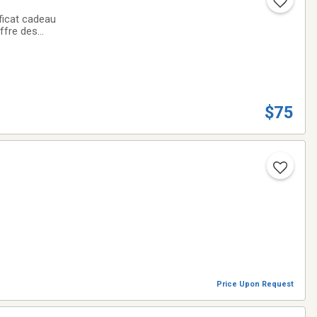
offre des
ida est fait par
$75
Price Upon Request