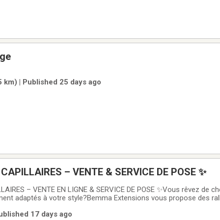
age
(5 km) | Published 25 days ago
✨ EXTENSIONS CAPILLAIRES – VENTE & SERVICE DE POSE ✨
AIRES – VENTE EN LIGNE & SERVICE DE POSE ✨Vous rêvez de chev
ement adaptés à votre style?Bemma Extensions vous propose des rall
, offertes dans plusieurs couleurs, longueurs et méthodes.Vous pouv
Published 17 days ago
ions directement en ligne💗