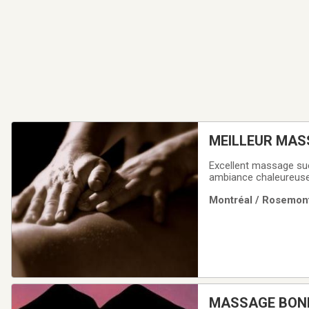
Excellent massage su
ambiance chaleureuse e
Informations et ren
Montréal / Rosemont
MASSAGE BONHEU