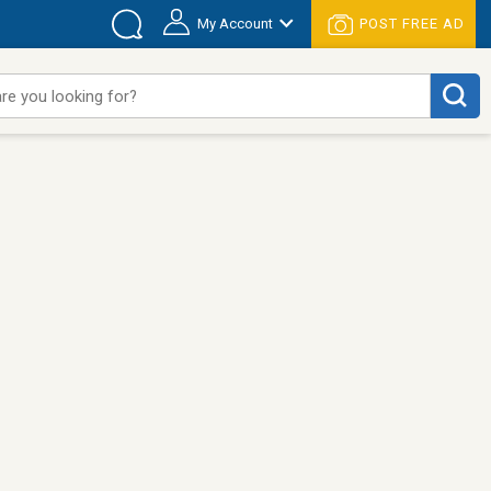
My Account
POST FREE AD
re you looking for?