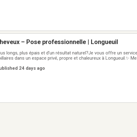
heveux – Pose professionnelle | Longueuil
us longs, plus épais et d’un résultat naturel?Je vous offre un servic
illaires dans un espace privé, propre et chaleureux à Longueuil.✨ Me
ux• Mélange de plus de 40 couleurs pour un résultat parfaitement nat
Published 24 days ago