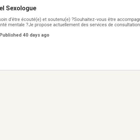
el Sexologue
oin d’être écouté(e) et soutenu(e) ?Souhaitez-vous être accompag
anté mentale ?Je propose actuellement des services de consultation
suivis tant individuels que de couple.
 Published 40 days ago