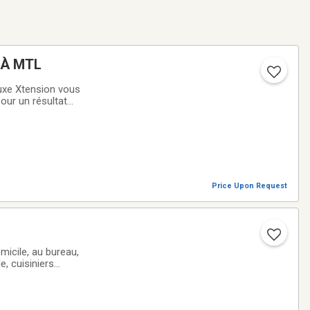
 À MTL
Luxe Xtension vous
pour un résultat
onnelle et
Price Upon Request
micile, au bureau,
e, cuisiniers
 de traiteur ou