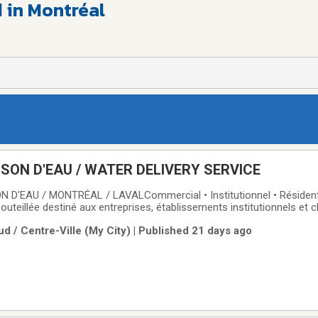
 in Montréal
ISON D'EAU / WATER DELIVERY SERVICE
 D'EAU / MONTRÉAL / LAVALCommercial • Institutionnel • Résidentie
outeillée destiné aux entreprises, établissements institutionnels et c
ons un service de livraison d'eau fiable et efficace pour les secteur
d / Centre-Ville (My City) | Published 21 days ago
entiel. Que vous ayez