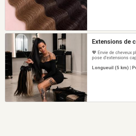
Extensions de c
💖 Envie de cheveux pl
pose d’extensions cap
d’extensions de cheve
Longueuil (5 km) | 
textures disponibles