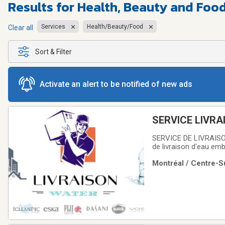
Results for
Health, Beauty and Food
Services
Health/Beauty/Food
Clear all
Sort & Filter
Activate an alert to be notified of new ads
SERVICE LIVRA
SERVICE DE LIVRAISON
de livraison d'eau emb
résidentiels.Nous offr
Montréal / Centre-Su
institutionnel et résid