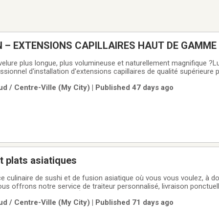
N – EXTENSIONS CAPILLAIRES HAUT DE GAMME
elure plus longue, plus volumineuse et naturellement magnifique ?
ssionnel d'installation d'extensions capillaires de qualité supérieure 
urable.Nos services :✔ Extensions capillaires premium✔ Pose professi
d / Centre-Ville (My City) | Published 47 days ago
ngueur et de
t plats asiatiques
ce culinaire de sushi et de fusion asiatique où vous vous voulez, à do
s offrons notre service de traiteur personnalisé, livraison ponctuell
cheur à chaque bouchée.Écrivez nous par courriel pour la soumission
d / Centre-Ville (My City) | Published 71 days ago