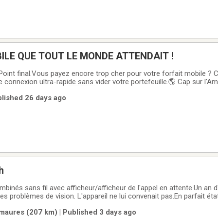
BILE QUE TOUT LE MONDE ATTENDAIT !
 Point final.Vous payez encore trop cher pour votre forfait mobile ?
e connexion ultra-rapide sans vider votre portefeuille.🌎 Cap sur l'A
-Unis inclus d'office 🇨🇦 🇺🇸Voyagez et communiquez l'esprit tot
blished 26 days ago
s faire
h
inés sans fil avec afficheur/afficheur de l'appel en attente.Un an d'
s problèmes de vision. L'appareil ne lui convenait pas.En parfait éta
aures (207 km) | Published 3 days ago