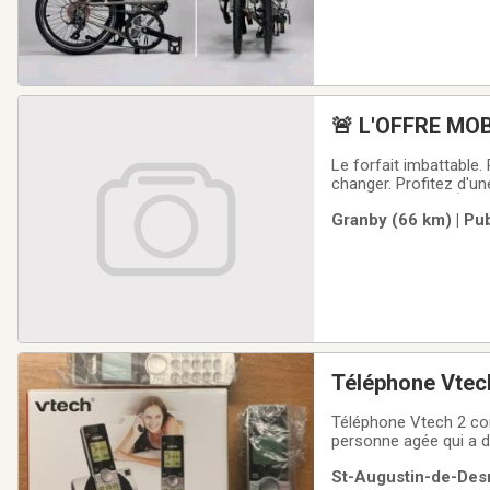
🚨 L'OFFRE MO
Le forfait imbattable.
changer. Profitez d'un
!Forfait Canada–États
Granby (66 km) | Pu
tranquille.Je peux vou
Téléphone Vtec
Téléphone Vtech 2 comb
personne agée qui a de
St-Augustin-de-Desm