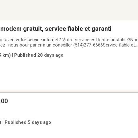
é, modem gratuit, service fiable et garanti
 avec votre service internet? Votre service est lent et instable?No
ppelez -nous pour parler à un conseiller (514)277-6666Service fiable et
$$$$$$$$$$$$$$$$$$$$$$$$$$$$$$$$$$$$$$$$$$$$Meilleur prix sur 
(5 km) | Published 28 days ago
pliable tilt 100
 | Published 5 days ago