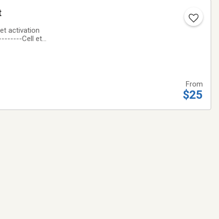
t
 et activation
--------Cell et
LL, HP, LG,
From
$25