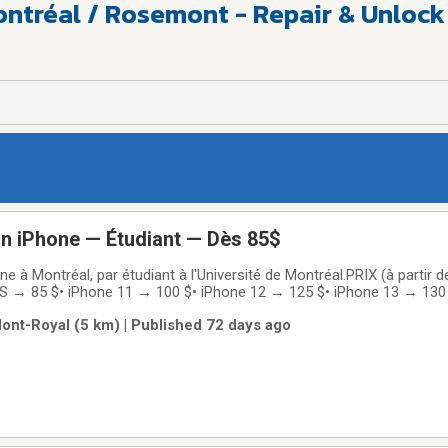
ontréal / Rosemont - Repair & Unlock
an iPhone — Étudiant — Dès 85$
e à Montréal, par étudiant à l'Université de Montréal.PRIX (à partir 
 XS → 85 $• iPhone 11 → 100 $• iPhone 12 → 125 $• iPhone 13 → 130
60 $• iPhone 16 → 160 $• Pro / Pro Max → me demander le prix exa
Mont-Royal (5 km) | Published 72 days ago
le Store : 329-509 $.