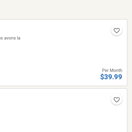
us avons la
le marché, pas
Per Month
$39.99