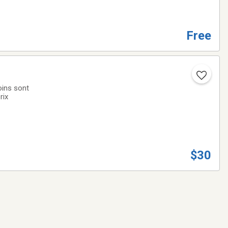
Free
oins sont
rix
$30