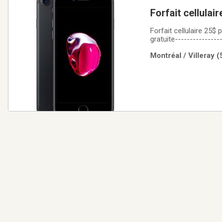
Forfait cellulaire 25$ 
gratuite----------------
Laptop en liquidatio
Montréal / Villeray 
iPhone, iPad,