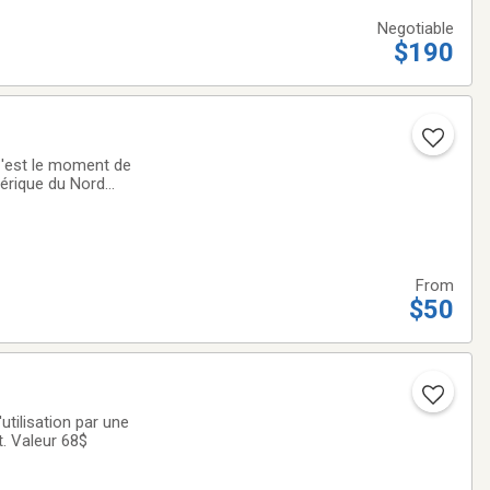
Negotiable
$190
 C'est le moment de
mérique du Nord
alement
From
$50
utilisation par une
t. Valeur 68$