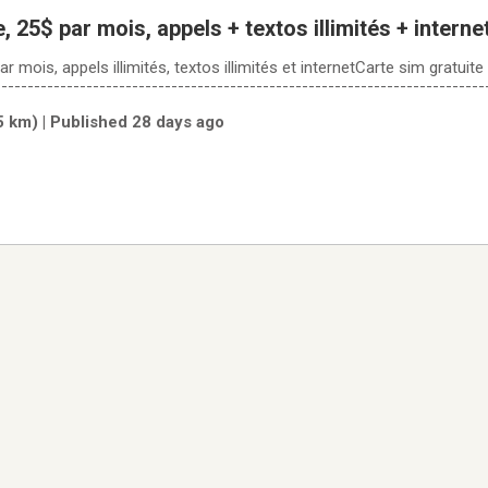
Forfait cellulaire, 25$ par mois, appels + textos illimités + interne
par mois, appels illimités, textos illimités et internetCarte sim gratuite
--------------------------------------------------------------------------
n IPHONE, SONY, SAMSUNG, PIONEER, TOSHIBA, VIEWSONIC, APPEL, DE
(5 km) | Published 28 days ago