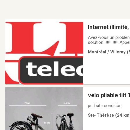
Internet illimit
Avez-vous un problème
solution !!!!!!!!!!!!!A
abordable.$$$$$$$$$
Montréal / Villeray 
cher, fiable, rapide et
velo 
perfsite condition
Ste-Thérèse (24 km)