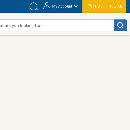
My Account
POST FREE AD
t are you looking for?