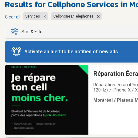
Results for
Cellphone Services in M
Services
Cellphones/Telephones
Clear all
Sort & Filter
Activate an alert to be notified of new ads
Réparation Écr
Réparation écran iPhon
120Hz) :• iPhone X /
140 $• iPhone 15 → 1
Montréal / Plateau 
devis sur demande(App