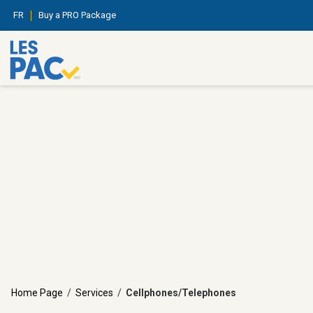
FR
Buy a PRO Package
Home Page
/
Services
/
Cellphones/Telephones