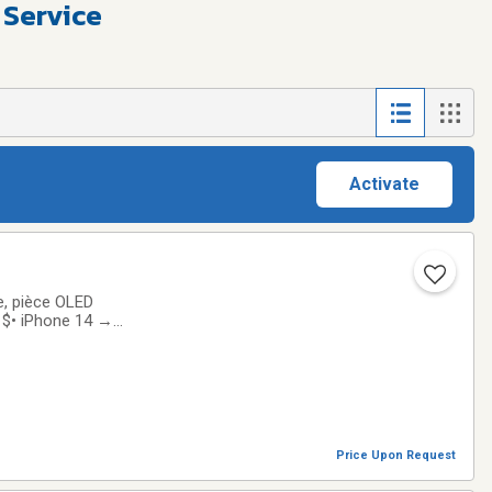
 Service
Activate
de, pièce OLED
 $• iPhone 14 →
ct• iPhone 17 →
Price Upon Request