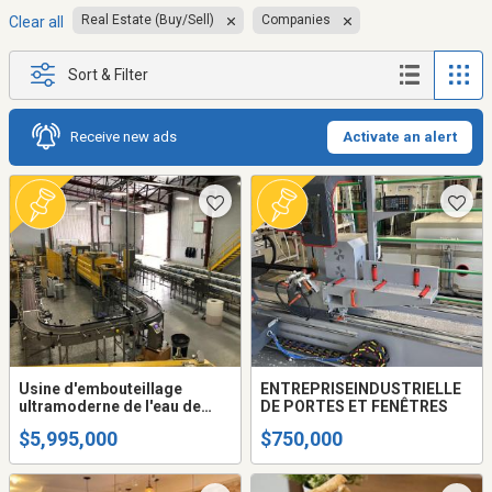
Real Estate (Buy/Sell)
Companies
Clear all
Sort & Filter
Receive new ads
Activate an alert
Usine d'embouteillage
ENTREPRISEINDUSTRIELLE
ultramoderne de l'eau de
DE PORTES ET FENÊTRES
source Esker
$5,995,000
$750,000