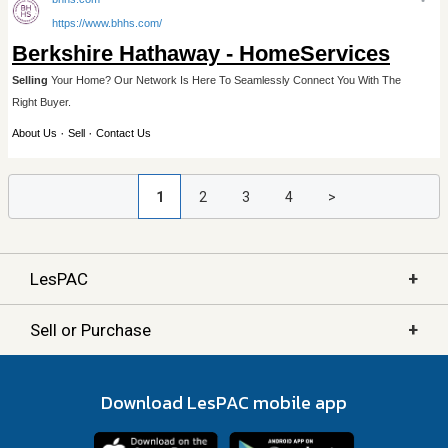
1
2
3
4
>
+
LesPAC
+
Sell or Purchase
Download LesPAC mobile app