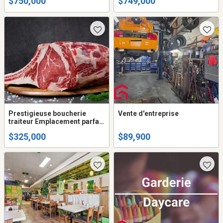
$750,000
$749,000
Prestigieuse boucherie
Vente d'entreprise
traiteur Emplacement parfait
à vendre
$325,000
$89,900