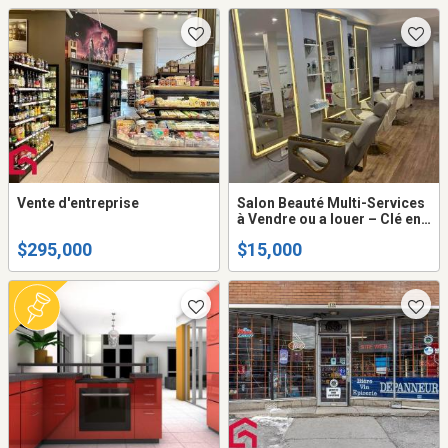
Vente d'entreprise
Salon Beauté Multi-Services
à Vendre ou a louer – Clé en
Main – Revenus Immédiats
$295,000
$15,000
Cote-des-Neiges