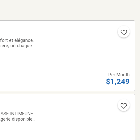
fort et élégance.
 aéré, où chaque
rtement se
Per Month
$1,249
ASSE INTIMEUNE
rie disponible
u golf de