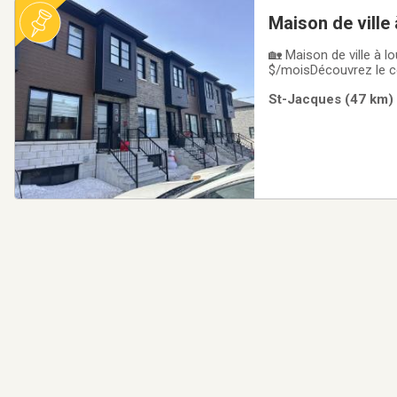
Maison de ville
🏡 Maison de ville à l
$/moisDécouvrez le co
recherchent un espace
St-Jacques (47 km) 
qualité - Cuisine mo