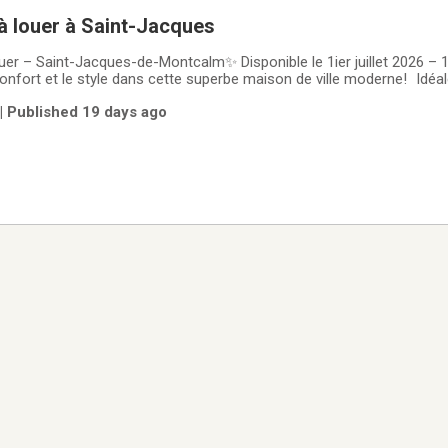
 à louer à Saint-Jacques
ouer – Saint-Jacques-de-Montcalm✨ Disponible le 1ier juillet 2026 – 
nfort et le style dans cette superbe maison de ville moderne! Idéal
 lumineux et contemporain.Caractéristiques: - Construction récente 
| Published 19 days ago
derne avec garde-manger