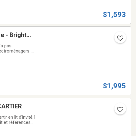
$1,593
e - Bright
'a pas
ectroménagers :
ueInclus :
$1,995
CARTIER
r en lit d'invité.1
t et références
muniquez avec