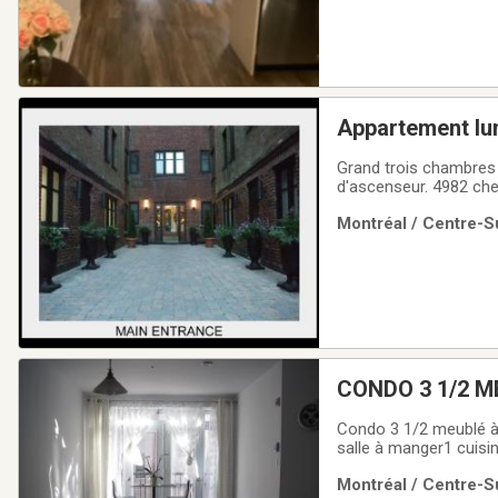
Appartement lum
top floor, 3 be
Grand trois chambres 
d'ascenseur. 4982 ch
Réfrigérateur (sans giv
Montréal / Centre-Su
Chauffage, eau chaude,
CONDO 3 1/2 M
Condo 3 1/2 meublé à l
salle à manger1 cuisi
demandées. Baux annu
Montréal / Centre-Su
Sam au 514-290-2063.