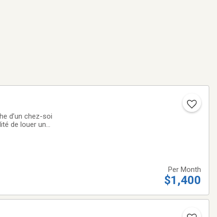
che d’un chez-soi
ité de louer un
rche des stations
Per Month
$1,400