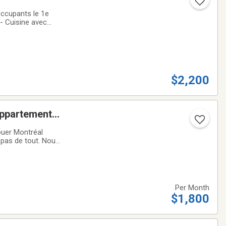
occupants le 1e
- Cuisine avec
terrasse de 10
$2,200
appartement/
uer Montréal
 pas de tout. Nous
temporaines,
Per Month
$1,800