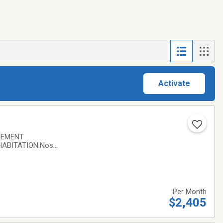
Activate
NEMENT
HABITATION.Nos
. Design moderne,
Per Month
$2,405