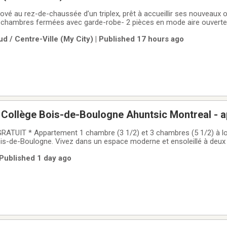
vé au rez-de-chaussée d’un triplex, prêt à accueillir ses nouveaux 
 2 chambres fermées avec garde-robe- 2 pièces en mode aire ouverte
lle de bain- Jardin avant- Cour privée à l’arrière avec jardin- Grande 
d / Centre-Ville (My City) | Published 17 hours ago
 cour arrière
 Collège Bois-de-Boulogne Ahuntsic Montreal - 
r
TUIT * Appartement 1 chambre (3 1/2) et 3 chambres (5 1/2) à lo
is-de-Boulogne. Vivez dans un espace moderne et ensoleillé à deux
ements de 1 ou 2 chambres entièrement rénovés avec finitions con
 Published 1 day ago
vie clé en main.OBTENEZ 1 MOIS