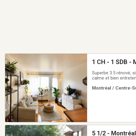
1 CH - 1 SDB - 
Superbe 3.5 rénové, s
calme et bien entreten
stationnement ($), im
Montréal / Centre-Su
de métro Papineau et
5 1/2 - Montréa