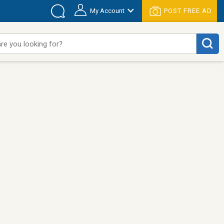
My Account
POST FREE AD
re you looking for?