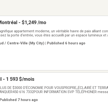
Montréal - $1,249 /mo
nifique appartement moderne, un véritable havre de paix alliant con
sez la porte d'entrée, vous êtes accueilli par un espace lumineux et
ement pensé pour offrir une expérience de vie exceptionnelle.L'appa
d / Centre-Ville (My City) | Published 6 hours ago
gn épuré. Le
3 1/2 - Longueuil - 1 593 $/mois
LUS DE $3000 D’ÉCONOMIE POUR VOUSPROPRE,,ÉCLAIRÉ ET TERR
NQUER450 616 7332POUR INFORMATION SVP TÉLÉPHONER message
les 24 heuresBeau complexe tout inclus 5 électroménagers en face d
 Published 7 hours ago
é et sentiers de marche à 5 minutesExcellent service