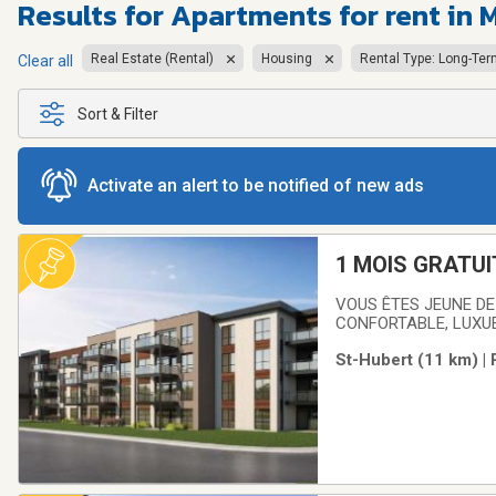
Results for
Apartments for rent in 
Real Estate (Rental)
Housing
Rental Type: Long-Ter
Clear all
Sort & Filter
Activate an alert to be notified of new ads
1 MOIS GRATUIT!
VOUS ÊTES JEUNE DE
CONFORTABLE, LUXUE
immeubles d’habitatio
St-Hubert (11 km) |
sophistiqué et sécurit