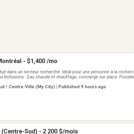
Montréal - $1,400 /mo
itué dans un secteur recherché. Idéal pour une personne à la recher
u.Inclusions : Eau chaude et chauffage, concierge sur place .Possibil
meuble non-fumeur avec buanderie sur place.Situé à distance de ma
d / Centre-Ville (My City) | Published 9 hours ago
 Frontenac,
l (Centre-Sud) - 2 200 $/mois