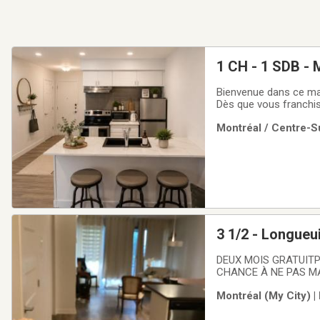
1 CH - 1 SDB - 
Bienvenue dans ce mag
Dès que vous franchis
détail a été soigneus
Montréal / Centre-Su
distingue par son desi
DEUX MOIS GRATUITP
CHANCE À NE PAS MA
retour d’appels dans 
Montréal (My City) |
Longueuil. Parc à cot