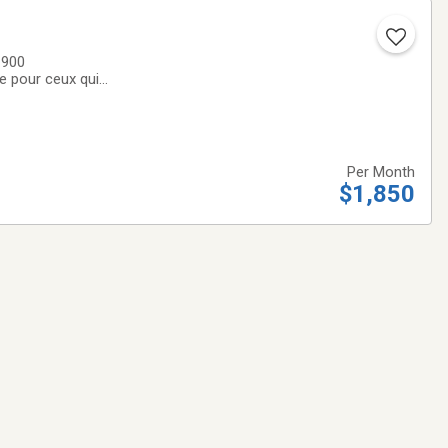
1900
e pour ceux qui
et finitions de
Per Month
$1,850