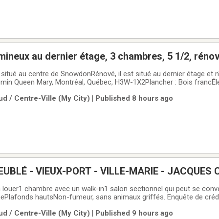
ineux au dernier étage, 3 chambres, 5 1/2, rénov
droom 5 1/2, renovated, Snowdon metro - July 1
situé au centre de SnowdonRénové, il est situé au dernier étage et n
emin Queen Mary, Montréal, Québec, H3W-1X2Plancher : Bois francÉl
re), Cuisinière (électrique), lave-vaisselleChauffage : Plinthe électriq
d / Centre-Ville (My City) | Published 8 hours ago
 électricité.L'unité:-
EUBLÉ - VIEUX-PORT - VILLE-MARIE - JACQUES 
ouer1 chambre avec un walk-in1 salon sectionnel qui peut se converti
nePlafonds hautsNon-fumeur, sans animaux griffés. Enquête de crédi
els seulement.Pour personne tranquille, sérieuse et solvable. Com
d / Centre-Ville (My City) | Published 9 hours ago
 Prières de