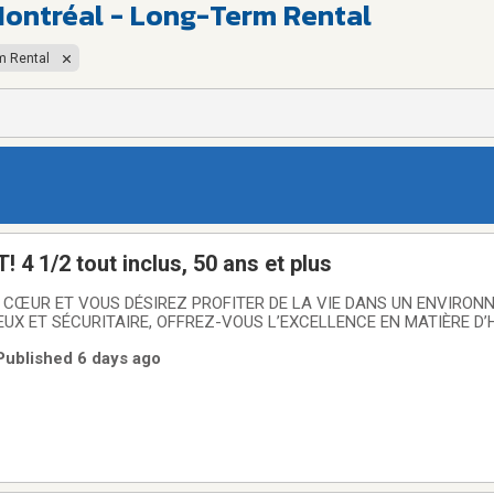
Montréal - Long-Term Rental
m Rental
 4 1/2 tout inclus, 50 ans et plus
 CŒUR ET VOUS DÉSIREZ PROFITER DE LA VIE DANS UN ENVIRON
UX ET SÉCURITAIRE, OFFREZ-VOUS L’EXCELLENCE EN MATIÈRE D’
n locatives haut de gamme vous offrent un style de vie confortable
 Published 6 days ago
aire, les résidents bénéficient de services