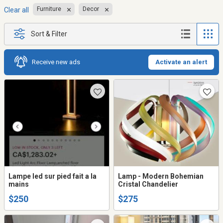
Furniture
Decor
Clear all
Sort & Filter
Receive new ads
Activate an alert
Lampe led sur pied fait a la
Lamp - Modern Bohemian
mains
Cristal Chandelier
$250
$275