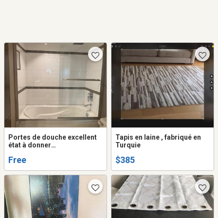
Portes de douche excellent
Tapis en laine , fabriqué en
état à donner
Turquie
immédiatement Doit venir
Free
$385
checher