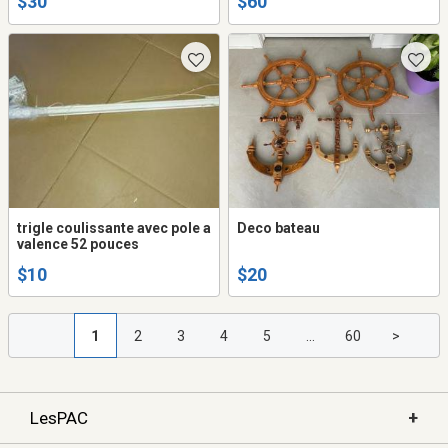
$30
$60
trigle coulissante avec pole a
Deco bateau
valence 52 pouces
$10
$20
1
2
3
4
5
...
60
>
+
LesPAC