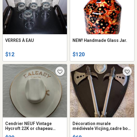
VERRES À EAU
NEW! Handmade Glass Jar.
$12
$120
Cendrier NEUF Vintage
Décoration murale
Hycroft 22K or chapeau
médiévale Vicjing,cadre bois
cowboy
et les deux haches en métal.