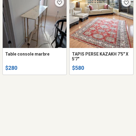
Table console marbre
TAPIS PERSE KAZAKH 7'5" X
5'7"
$280
$580