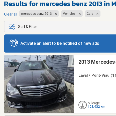
Results for
mercedes benz 2013 in 
mercedes benz 2013
Vehicles
Cars
Clear all
Sort & Filter
Activate an alert to be notified of new ads
2013 Mercedes-
Laval / Pont-Viau (1
Mileage
128,932 km