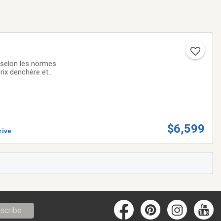
 selon les normes
prix denchère et
onditions peuvent
$6,599
rive
scribe