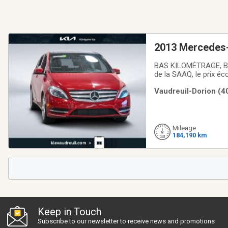
2013 Mercedes-
BAS KILOMÉTRAGE, Blue
de la SAAQ, le prix éc
achetez en toute conf
Vaudreuil-Dorion (4
sappliquer, visiter une
Mileage
184,190 km
Keep in Touch
Subscribe to our newsletter to receive news and promotions