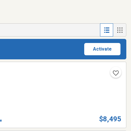
Activate
$8,495
ve