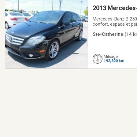
2013 Mercedes-
Mercedes-Benz B 250 S
confort, espace et pe
spacieux, sa conduit
Ste-Catherine (14 k
cylindres 2.0L turbo 
Mileage
192,820 km