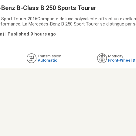
Benz B-Class B 250 Sports Tourer
port Tourer 2016Compacte de luxe polyvalente offrant un excellent 
rformance. La Mercedes-Benz B 250 Sport Tourer se distingue par s
e raffinée et son niveau déquipement haut de gamme.Performance et
m) | Published 9 hours ago
performantTransmission
Transmission
Motricity
Automatic
Front-Wheel D