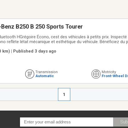
Benz B250 B 250 Sports Tourer
tooth HGrégoire Écono, cest des véhicules à petits prix. Inspecté
ono reflète létat mécanique et esthétique du véhicule. Bénéficiez du 
iance en traitant directement avec le leader au Québec. Certaines c
0 km) | Published 3 days ago
Transmission
Motricity
Automatic
Front-Wheel D
1
Sub