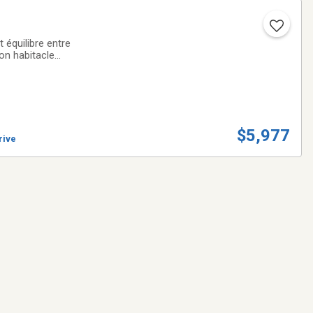
équilibre entre
on habitacle
 conduiteMoteur 4
$5,977
rive