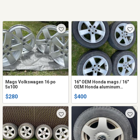
Mags Volkswagen 16 po
16" OEM Honda mags / 16"
5x100
OEM Honda aluminum
wheels
$280
$400