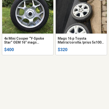
4x Mini Cooper “Y-Spoke
Mags 16 p Toyota
Star” OEM 16” mags
Matrix/corolla /prius 5x100
(4x100mm)
54,1 mm
$400
$320