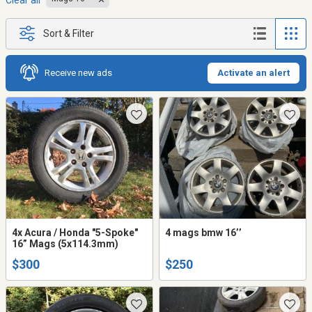
Clear all
Sort & Filter
Receive new ads
Activate an alert
4x Acura / Honda "5-Spoke"
4 mags bmw 16’’
16” Mags (5x114.3mm)
$300
$250