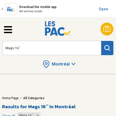
Download the mobile app
Open
Sell and buy simply
Montréal
Home Page
/
All Categories
Results for
Mags 16´´ in Montréal
Mags 16´´