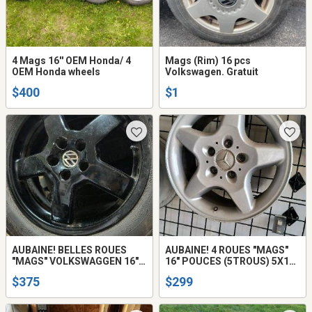
4 Mags 16'' OEM Honda/ 4
Mags (Rim) 16 pcs
OEM Honda wheels
Volkswagen. Gratuit
$400
$1
AUBAINE! BELLES ROUES
AUBAINE! 4 ROUES "MAGS"
"MAGS" VOLKSWAGGEN 16"
16" POUCES (5TROUS) 5X112
X7 (5TROUS) 5X112 - 5 x 112
MERCEDES ML320 1997 1998
$375
$299
MM , multi application AUDI /
1999 2000 2001 EN BON ÉTAT
VOLKSWAGGEN , TOUS
, PNEUS HIVERS ET CAPS
INSPECTÉS ET GARANTIS
CENTRAUX INCLUS