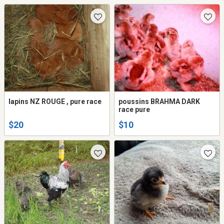
lapins NZ ROUGE , pure race
poussins BRAHMA DARK
race pure
$20
$10