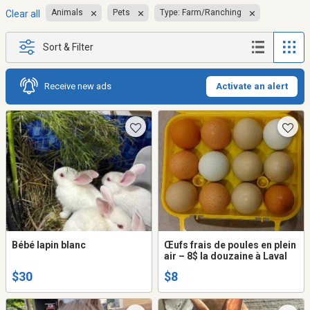
Animals
Pets
Type: Farm/Ranching
Clear all
Sort & Filter
Receive new ads
Activate an alert
Bébé lapin blanc
Œufs frais de poules en plein
air – 8$ la douzaine à Laval
$30
$8