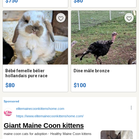
$750
$80
Bébé femelle bélier
Dine mâle bronze
hollandais pure race
$80
$100