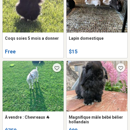
Coqs soies 5 mois a donner
Lapin domestique
Free
$15
À vendre : Chevreaux 🐐
Magnifique mâle bébé bélier
hollandais