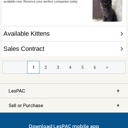
1
2
3
4
5
6
>
+
LesPAC
+
Sell or Purchase
Download LesPAC mobile app