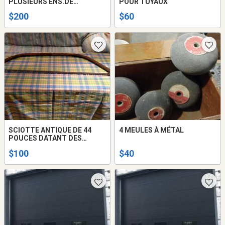
PLUSIEURS ENS.DE
POUR TUYAUX
DOUILLES
$200
$60
SCIOTTE ANTIQUE DE 44
4 MEULES À MÉTAL
POUCES DATANT DES
ANNÉES 40
$100
$40