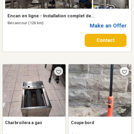
Encan en ligne - Installation complet de
Innovation Virentia Inc. a Becancour,
Bécancour (126 km)
Make an Offer
Quebec. Termine le 16 septembre de 11h00
a 15h00.
Contact
Charbroilera a gas
Coupe bord