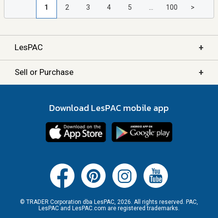
1
2
3
4
5
...
100
>
+
LesPAC
+
Sell or Purchase
Download LesPAC mobile app
© TRADER Corporation dba LesPAC, 2026. All rights reserved. PAC,
LesPAC and LesPAC.com are registered trademarks.