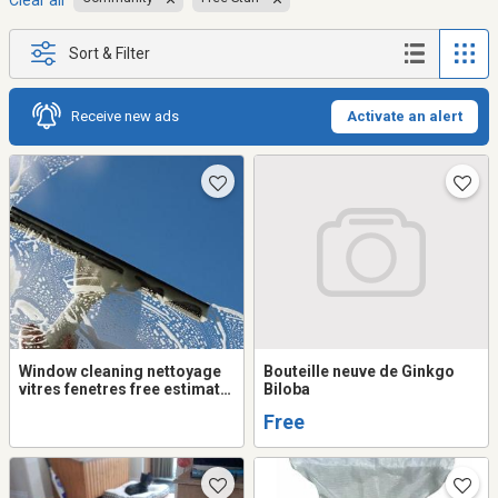
Clear all
Sort & Filter
Receive new ads
Activate an alert
Window cleaning nettoyage
Bouteille neuve de Ginkgo
vitres fenetres free estimate
Biloba
nettoyage gouttieres gutters
Free