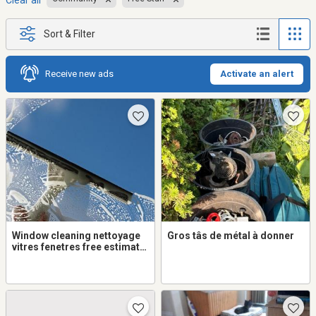
Clear all
Sort & Filter
Receive new ads
Activate an alert
Window cleaning nettoyage
Gros tâs de métal à donner
vitres fenetres free estimate
nettoyage gouttieres gutters