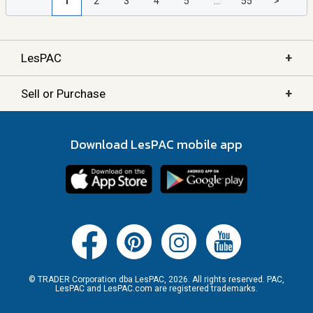
1
2
3
4
5
...
55
>
+
LesPAC
+
Sell or Purchase
Download LesPAC mobile app
© TRADER Corporation dba LesPAC, 2026. All rights reserved. PAC,
LesPAC and LesPAC.com are registered trademarks.