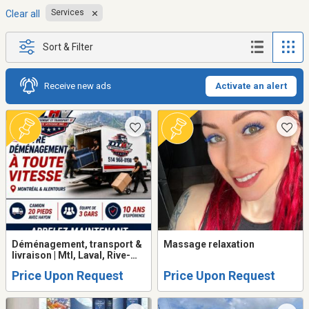
Services
Clear all
Sort & Filter
Receive new ads
Activate an alert
Déménagement, transport &
Massage relaxation
livraison | Mtl, Laval, Rive-
N/Sud
Price Upon Request
Price Upon Request