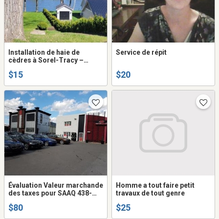
Installation de haie de
Service de répit
cèdres à Sorel-Tracy –
Plusieurs variétés
$15
$20
disponibles selon vos
besoins
Évaluation Valeur marchande
Homme a tout faire petit
des taxes pour SAAQ 438-
travaux de tout genre
522-1053
$80
$25