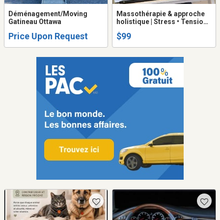
Déménagement/Moving
Massothérapie & approche
Gatineau Ottawa
holistique | Stress • Tension •
Énergie Montréal Métro
Price Upon Request
$99
Henri-Bourassa