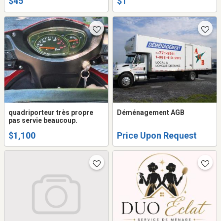
$45
$1
quadriporteur très propre
Déménagement AGB
pas servie beaucoup.
$1,100
Price Upon Request