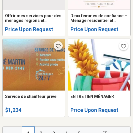
Offrir mes services pour des
Deux femmes de confiance –
ménages régions et
Ménage résidentiel et
hyacinthe
Commercials
Price Upon Request
Price Upon Request
Service de chauffeur privé
ENTRETIEN MÉNAGER
$1,234
Price Upon Request