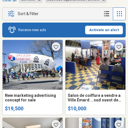
Clear all
Sort & Filter
Receive new ads
Activate an alert
New marketing advertising
Salon de coiffure a vendre a
concept for sale
Ville Émard ...sud ouest de
Montréal demande .. $
$19,500
$10,000
10,000