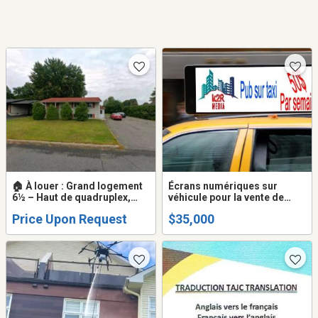
🏠 À louer : Grand logement
Écrans numériques sur
6½ – Haut de quadruplex,
véhicule pour la vente de
espace et tranquillité
publicité. compagnie à
Price Upon Request
$35,000
vendre