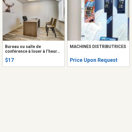
Bureau ou salle de
MACHINES DISTRIBUTRICES
conférence à louer à l’heure
à St-Jérôme près du palais
$17
Price Upon Request
de justice (espace de
coworking)