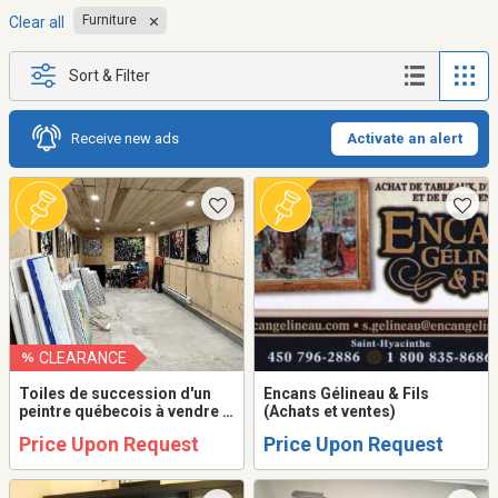
Furniture
Clear all
Sort & Filter
Receive new ads
Activate an alert
CLEARANCE
Toiles de succession d'un
Encans Gélineau & Fils
peintre québecois à vendre à
(Achats et ventes)
l'unité ou en lot.
Price Upon Request
Price Upon Request