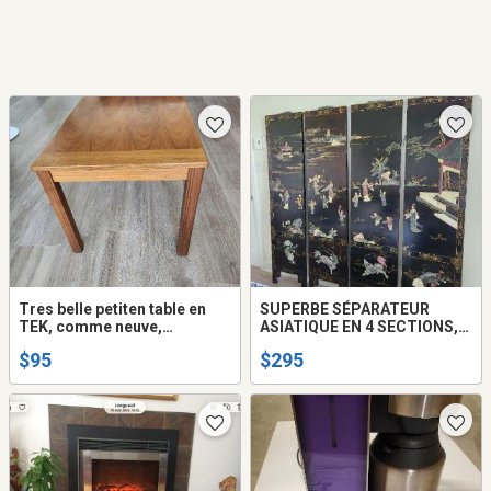
Tres belle petiten table en
SUPERBE SÉPARATEUR
TEK, comme neuve,
ASIATIQUE EN 4 SECTIONS,
laisserait a 95$
COMME NEUF, LAISSERAIT 1
$95
$295
295$