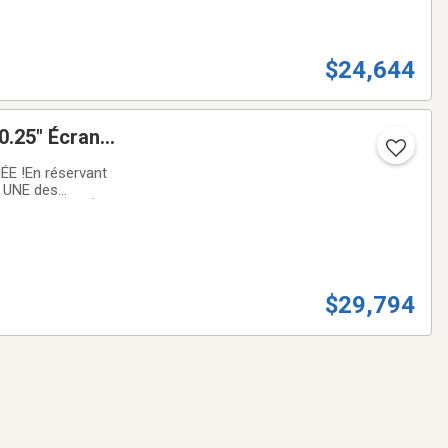
$24,644
0.25" Écran
E !En réservant
z UNE des
 FINANCEMENT À
$29,794