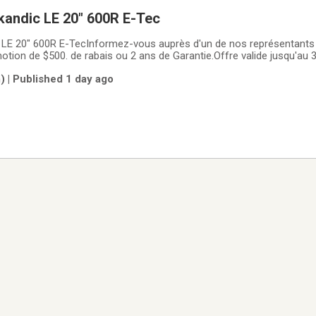
kandic LE 20" 600R E-Tec
 LE 20" 600R E-TecInformez-vous auprès d'un de nos représentants 
motion de $500. de rabais ou 2 ans de Garantie.Offre valide jusqu'au 31
ce.Visitez-nous également sur www.generation-sport.ca ou sur Facebook /
 | Published 1 day ago