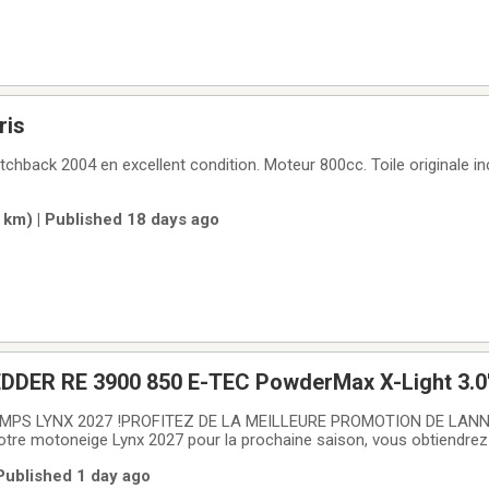
ris
chback 2004 en excellent condition. Moteur 800cc. Toile originale in
 km) | Published 18 days ago
DDER RE 3900 850 E-TEC PowderMax X-Light 3.
tile
MPS LYNX 2027 !PROFITEZ DE LA MEILLEURE PROMOTION DE LANNÉ
votre motoneige Lynx 2027 pour la prochaine saison, vous obtiendre
 :- 4 ANS DE GARANTIE (12 mois + 36 mois de protection BEST) -
 Published 1 day ago
.99% pour 60 mois, 5.49% pour 72 mois,