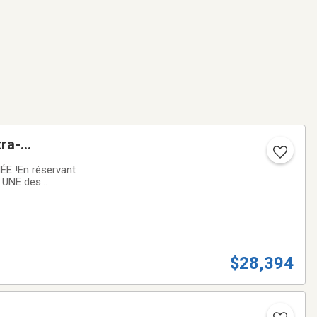
E !En réservant
z UNE des
 FINANCEMENT À
$28,394