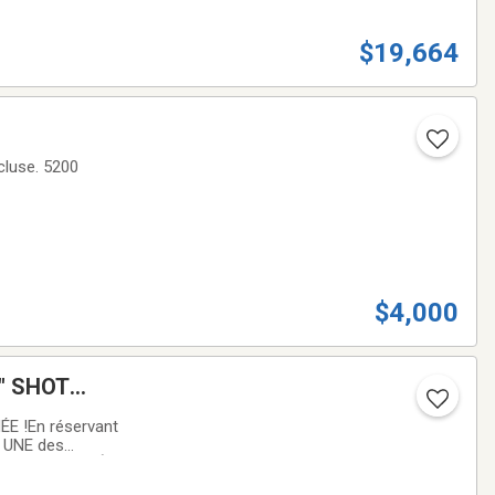
$19,664
cluse. 5200
$4,000
0" SHOT
E !En réservant
z UNE des
 FINANCEMENT À