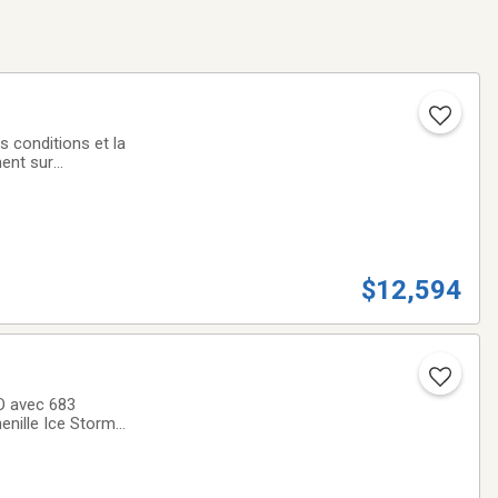
 conditions et la
ment sur
$12,594
O avec 683
enille Ice Storm
qui la