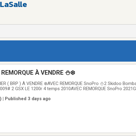
 LaSalle
& REMORQUE À VENDRE ⛄️❄️
IER ( BRP ) À VENDRE ❄️AVEC REMORQUE SnoPro ⛄️2 Skidoo Bombar
2009# 2 GSX LE 1200r 4 temps 2010AVEC REMORQUE SnoPro 2021Gra
orsionPorte avec rampe TapperStructure au 16 poucesSki-Tie Bar po
) | Published 3 days ago
.030Acheter neuf en 2021 chez NC