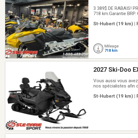
3 389$ DE RABAIS! PRÊT À PART
718 km.Garantie BRP. Garantie prolongée disponible. Voir promos en magasin.Prend fin le 31 juillet 2026 ou
épuisement des stock
St-Hubert (19 km) |
miroirs, protèges main
Mileage
718 km
2027 Ski-Doo EX
Vous aussi vous avez 
nos spécialistes afin
chacun des modèles, v
St-Hubert (19 km) |
détails de votre trans