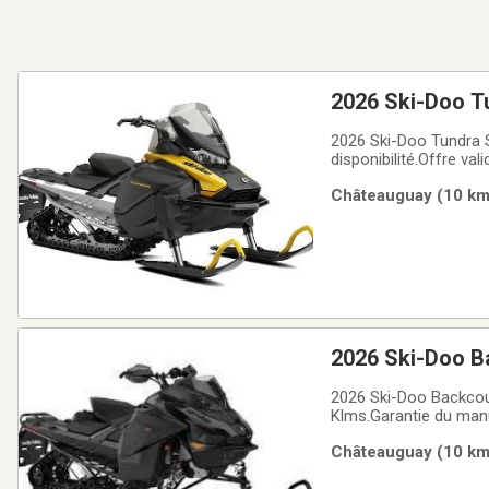
2026 Ski-Doo Tu
2026 Ski-Doo Tundra S
disponibilité.Offre va
Châteauguay (10 km)
2026 Ski-Doo B
2026 Ski-Doo Backcou
Klms.Garantie du manu
1.5", rétroviseurs, pri
Châteauguay (10 km)
chance.Financement di