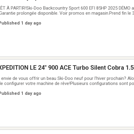
IR!Ski-Doo Backcountry Sport 600 EFI 85HP 2025 DÉMO avec seulement
s.2BPSUBSB1SV000144Etat comme neuf ! Pont 146 x 2 po de palett
 Published 1 day ago
s et prise de visière
PEDITION LE 24" 900 ACE Turbo Silent Cobra 1.5"
envie de vous offrir un beau Ski-Doo neuf pour l'hiver prochain? Al
 de configurer votre machine de rêve!Plusieurs configurations sont p
euillez prendre contact avec un de nos représentants afin de connai
 Published 1 day ago
action (type de