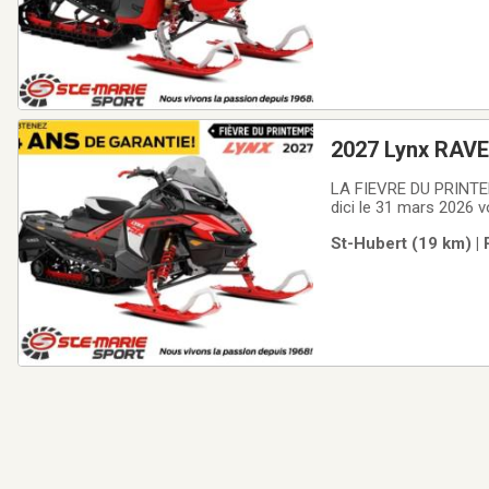
2027 Lynx RAVE 
tactile
LA FIEVRE DU PRINTE
dici le 31 mars 2026 
promotions suivantes
St-Hubert (19 km) |
2.99% pour 36 mois, 4