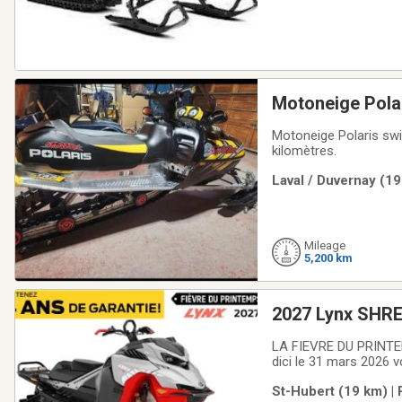
Motoneige Pola
Motoneige Polaris swit
kilomètres.
Laval / Duvernay (19
Mileage
5,200 km
2027 Lynx SHRE
10.25" Écran tac
LA FIEVRE DU PRINTE
dici le 31 mars 2026 
promotions suivantes
St-Hubert (19 km) |
2.99% pour 36 mois, 4