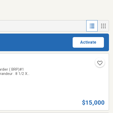
Activate
dier ( BRP)#1
ndeur : 8 1/2 X
ur bloquer skidoo
$15,000