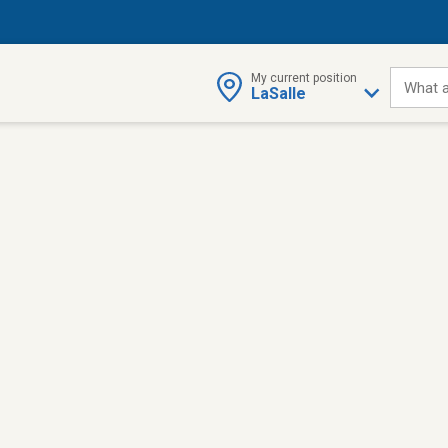
My current position
What a
LaSalle