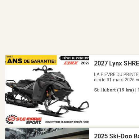
2027 Lynx SHREDDER 
Light3.0"SHOT 1
LA FIEVRE DU PRINTE
dici le 31 mars 2026 
promotions suivantes
St-Hubert (19 km) |
2.99% pour 36 mois, 4
2025 Ski-Doo B