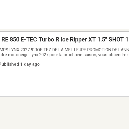
RE 850 E-TEC Turbo R Ice Ripper XT 1.5" SHOT 1
MPS LYNX 2027 !PROFITEZ DE LA MEILLEURE PROMOTION DE LANNÉ
votre motoneige Lynx 2027 pour la prochaine saison, vous obtiendre
 :- 4 ANS DE GARANTIE (12 mois + 36 mois de protection BEST) -
 Published 1 day ago
.99% pour 60 mois, 5.49% pour 72 mois,