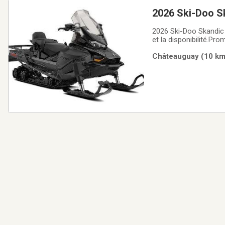
2026 Ski-Doo S
2026 Ski-Doo Skandic
et la disponibilité.Pro
2026Financement sur pla
Châteauguay (10 km)
Instagram