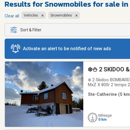
Results for
Snowmobiles for sale in
Vehicles
Snowmobiles
Clear all
Sort & Filter
Activate an alert to be notified of new ads
❄️⛄️ 2 SKIDOO 
❄️ 2 Skidoo BOMBARD
MxZ X 800r 2 temps 
11 pieds1 essieux à t
Ste-Catherine (5 km
voir photoAluminium 
Mileage
0 km