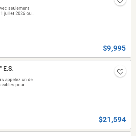
es.Equipé de
$9,995
 E.S.
ors appelez un de
ossibles pour
tre tous les
$21,594