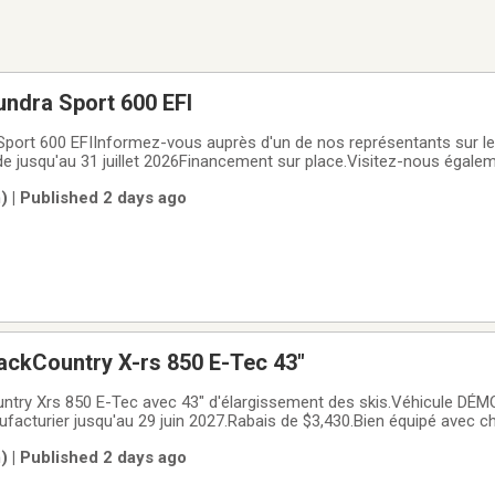
ndra Sport 600 EFI
port 600 EFIInformez-vous auprès d'un de nos représentants sur les
lide jusqu'au 31 juillet 2026Financement sur place.Visitez-nous égale
www.generation-sport.ca ou sur Facebook / Instagram
 | Published 2 days ago
ackCountry X-rs 850 E-Tec 43"
ntry Xrs 850 E-Tec avec 43" d'élargissement des skis.Véhicule DÉM
facturier jusqu'au 29 juin 2027.Rabais de $3,430.Bien équipé avec ch
se de visière chauffante et grand écran 10.25"Un seul en inventaire... à 
 | Published 2 days ago
sponible sur place et