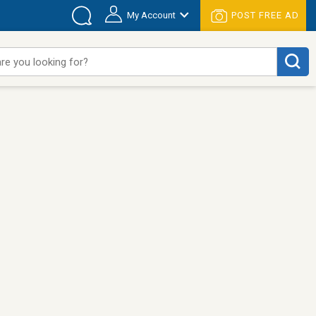
My Account
POST FREE AD
re you looking for?