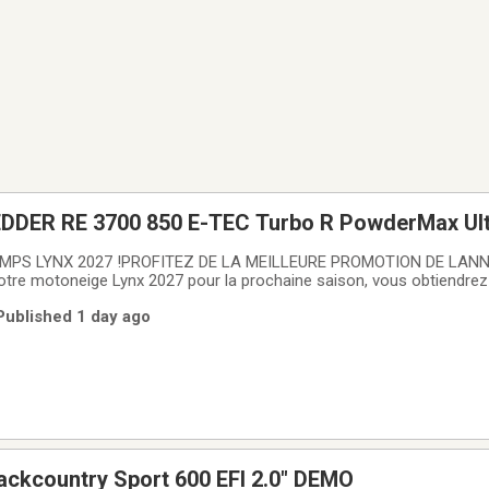
RE 3700 850 E-TEC Turbo R PowderMax Ultra-
0.25"Écran tactile
MPS LYNX 2027 !PROFITEZ DE LA MEILLEURE PROMOTION DE LANNÉ
votre motoneige Lynx 2027 pour la prochaine saison, vous obtiendre
 :- 4 ANS DE GARANTIE (12 mois + 36 mois de protection BEST) -
 Published 1 day ago
.99% pour 60 mois, 5.49% pour 72 mois,
ackcountry Sport 600 EFI 2.0" DEMO