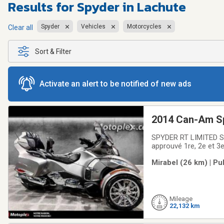
Results for
Spyder in Lachute
Spyder
Vehicles
Motorcycles
Clear all
Sort & Filter
Activate an alert to be notified of new ads
2014 Can-Am Sp
SPYDER RT LIMITED SE
approuvé 1re, 2e et 3e
incontournable du 
Mirabel (26 km) | Pu
VÉHICULE RÉCRÉATIFA
Mileage
22,132 km