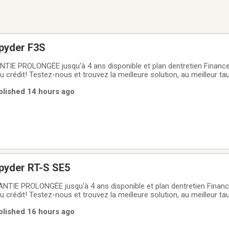
pyder F3S
E PROLONGÉE jusqu'à 4 ans disponible et plan dentretien Financ
u crédit! Testez-nous et trouvez la meilleure solution, au meilleur ta
financement GROUPE MOTOPLEX LA RÉFÉRENCE AU QUÉBEC POUR L
ublished 14 hours ago
ec plus de 500 véhicules en inventaire
pyder RT-S SE5
IE PROLONGÉE jusqu'à 4 ans disponible et plan dentretien Finan
u crédit! Testez-nous et trouvez la meilleure solution, au meilleur ta
financement GROUPE MOTOPLEX LA RÉFÉRENCE AU QUÉBEC POUR L
ublished 16 hours ago
ec plus de 500 véhicules en inventaire