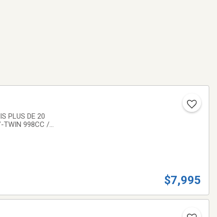
IS PLUS DE 20
V-TWIN 998CC /
ystem - TCS
$7,995