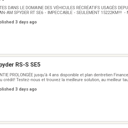
ISTES DANS LE DOMAINE DES VÉHICULES RÉCRÉATIFS USAGÉS DEPU
CAN-AM SPYDER RT SE6 - IMPECCABLE - SEULEMENT 15222KM!!! - 
- 115HP - Amortisseurs SACHS - Étriers de frein fixe Brembo - Syst
blished 3 days ago
 7.8'' avec BRP connect disponible - BRP
pyder RS-S SE5
IE PROLONGÉE jusqu'à 4 ans disponible et plan dentretien Financ
u crédit! Testez-nous et trouvez la meilleure solution, au meilleur ta
financement GROUPE MOTOPLEX LA RÉFÉRENCE AU QUÉBEC POUR L
blished 3 days ago
ec plus de 500 véhicules en inventaire