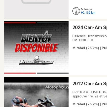
Mileage
90,132 km
2024 Can-Am S
Essence, Transmission:
CV, 1330.0 CC
Mirabel (26 km) | Pu
2012 Can-Am S
SPYDER RT LIMTIEDGAR
approuvé 1re, 2e et 3e
incontournable du 
Mirabel (26 km) | Pu
VÉHICULE RÉCRÉATIFA