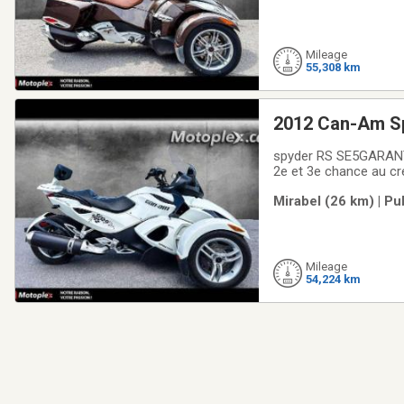
Mileage
55,308 km
2012 Can-Am S
spyder RS SE5GARANTI
2e et 3e chance au cré
incontournable du 
Mirabel (26 km) | Pu
VÉHICULE RÉCRÉATIFAv
Mileage
54,224 km