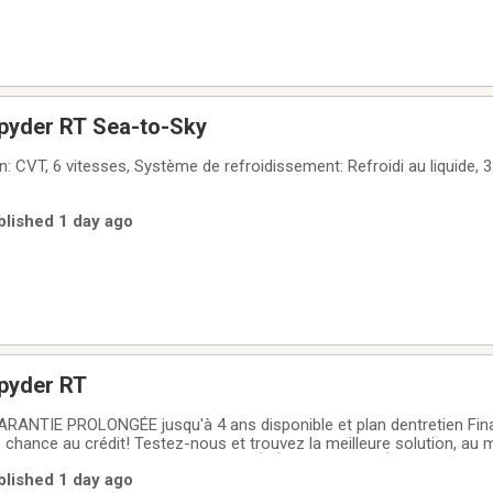
pyder RT Sea-to-Sky
 CVT, 6 vitesses, Système de refroidissement: Refroidi au liquide, 3 
blished 1 day ago
pyder RT
ANTIE PROLONGÉE jusqu'à 4 ans disponible et plan dentretien Fi
 chance au crédit! Testez-nous et trouvez la meilleure solution, au m
financement GROUPE MOTOPLEX LA RÉFÉRENCE AU QUÉBEC POUR L
blished 1 day ago
vec plus de 500 véhicules en