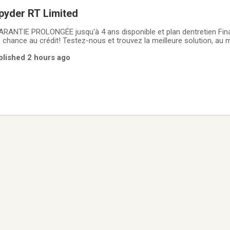
yder RT Limited
ANTIE PROLONGÉE jusqu'à 4 ans disponible et plan dentretien Fi
 chance au crédit! Testez-nous et trouvez la meilleure solution, au m
financement GROUPE MOTOPLEX LA RÉFÉRENCE AU QUÉBEC POUR L
blished 2 hours ago
vec plus de 500 véhicules en