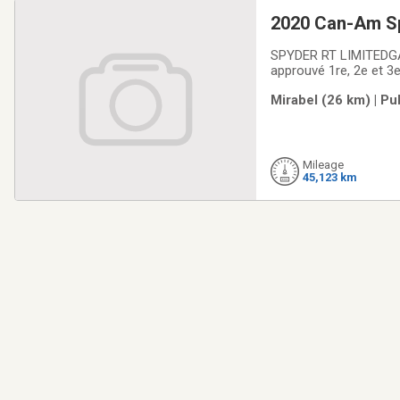
2020 Can-Am Sp
SPYDER RT LIMITEDGAR
approuvé 1re, 2e et 3e
incontournable du 
Mirabel (26 km) | Pu
VÉHICULE RÉCRÉATIFA
Mileage
45,123 km