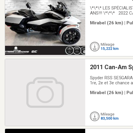
\*\*\* LES SPÉCIAL
ANS!!! \*\*\* 2022 
1330 ACE 3 cylindres 
Mirabel (26 km) | Pu
Affichage panoramique
Mileage
15,222 km
2011 Can-Am S
Spyder RSS SE5GARANT
1re, 2e et 3e chance a
incontournable du 
Mirabel (26 km) | Pu
VÉHICULE RÉCRÉATIFAv
Mileage
83,500 km