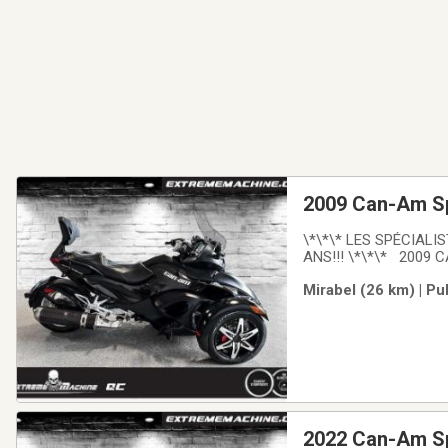
2009 Can-Am S
\*\*\* LES SPÉCIAL
ANS!!! \*\*\* 2009
106HP - Transmission
Mirabel (26 km) | Pu
Traction Control Sys
2022 Can-Am S