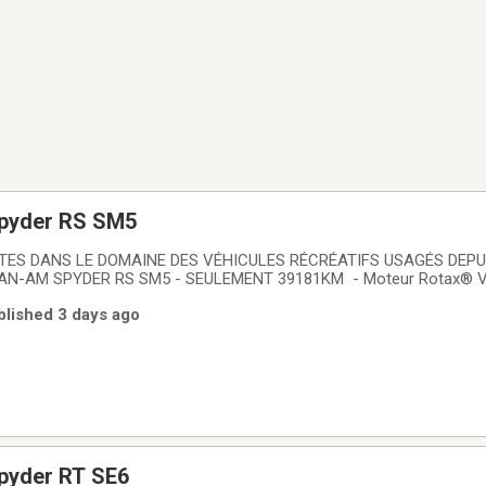
pyder RS SM5
ISTES DANS LE DOMAINE DES VÉHICULES RÉCRÉATIFS USAGÉS DEPU
 CAN-AM SPYDER RS SM5 - SEULEMENT 39181KM - Moteur Rotax® 
 manuelle 5 vitesses - Freins Brembo - SCS Stability Control S
blished 3 days ago
tem - ABS Anti-lock Braking System -
pyder RT SE6