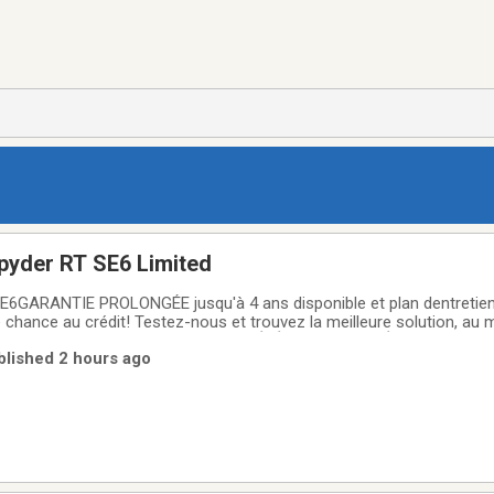
yder RT SE6 Limited
6GARANTIE PROLONGÉE jusqu'à 4 ans disponible et plan dentretie
 chance au crédit! Testez-nous et trouvez la meilleure solution, au m
financement GROUPE MOTOPLEX LA RÉFÉRENCE AU QUÉBEC POUR L
blished 2 hours ago
vec plus de 500 véhicules en