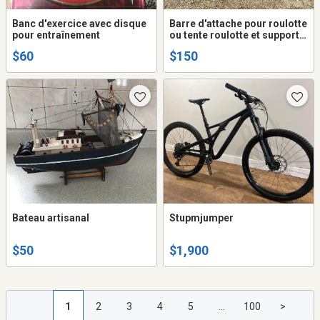
Banc d'exercice avec disque
Barre d'attache pour roulotte
pour entraînement
ou tente roulotte et support
pour 2 vélos.
$60
$150
Bateau artisanal
Stupmjumper
$50
$1,900
1
2
3
4
5
...
100
>