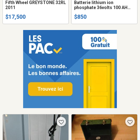
Fifth Wheel GREYSTONE 32RL
Batterie lithium ion
2011
phosphate 36volts 100 AH
pour car de golf
$17,500
$850