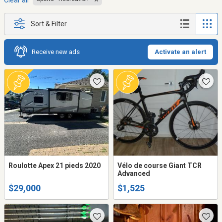
Clear all
Sort & Filter
Receive new ads
Activate an alert
Roulotte Apex 21 pieds 2020
Vélo de course Giant TCR
Advanced
$29,000
$1,525