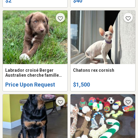
$2
$40
Labrador croisé Berger
Chatons rex cornish
Australien cherche famille
partenaire avec éleveur.
Price Upon Request
$1,500