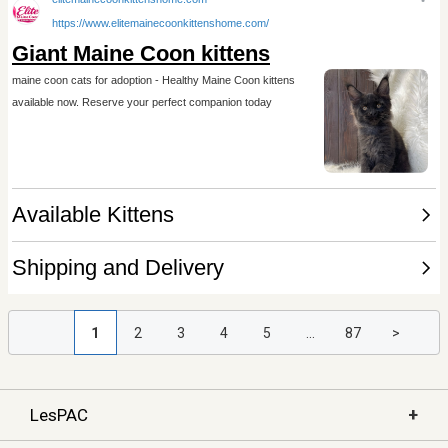
1
2
3
4
5
...
87
>
+
LesPAC