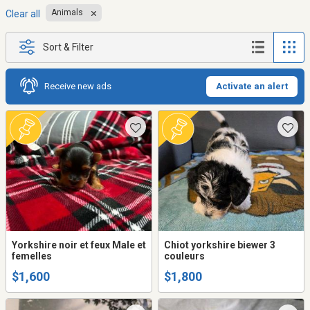
Animals
Clear all
Sort & Filter
Receive new ads
Activate an alert
Yorkshire noir et feux Male et
Chiot yorkshire biewer 3
femelles
couleurs
$1,600
$1,800