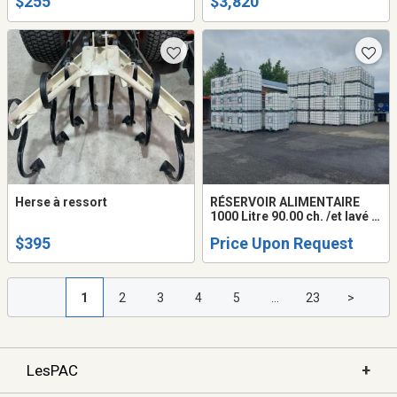
$255
$3,820
Herse à ressort
RÉSERVOIR ALIMENTAIRE
1000 Litre 90.00 ch. /et lavé a
l'eau chaude sont a 110.00
$395
Price Upon Request
CH. chalet camps toutes
comme neuves GLUCOSE ,
ÉRABLIÈRE
1
2
3
4
5
...
23
>
+
LesPAC