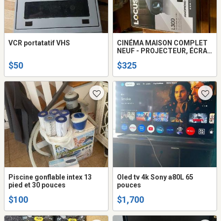
VCR portatatif VHS
CINÉMA MAISON COMPLET
NEUF - PROJECTEUR, ÉCRAN
72'' ET SPEAKERS
$50
$325
Piscine gonflable intex 13
Oled tv 4k Sony a80L 65
pied et 30 pouces
pouces
$100
$1,700