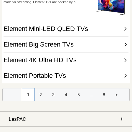
1
2
3
4
5
...
8
>
+
LesPAC