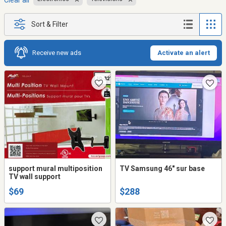
Clear all
Sort & Filter
Receive new ads
Activate an alert
support mural multiposition
TV Samsung 46" sur base
TV wall support
$69
$288