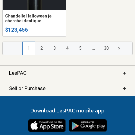
Chandelle Halloween je
cherche identique
$123,456
1
2
3
4
5
...
30
>
+
LesPAC
+
Sell or Purchase
Download LesPAC mobile app