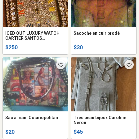
ICED OUT LUXURY WATCH
Sacoche en cuir brodé
CARTIER SANTOS
XLBAGUETTE AND ROUND
$250
$30
DIAMONDS
Sac à main Cosmopolitan
Très beau bijoux Caroline
Néron
$20
$45