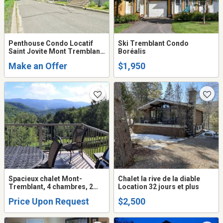
Penthouse Condo Locatif
Ski Tremblant Condo
Saint Jovite Mont Tremblant
Boréalis
- à Louer
Make an Offer
$1,950
Spacieux chalet Mont-
Chalet la rive de la diable
Tremblant, 4 chambres, 2
Location 32 jours et plus
sdb
Price Upon Request
$2,500