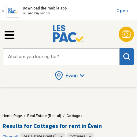
Download the mobile app
Open
Sell and buy simply
What are you looking for?
Évain
Home Page
/
Real Estate (Rental)
/
Cottages
Results for
Cottages for rent in Évain
Real Estate (Rental)
Cottages