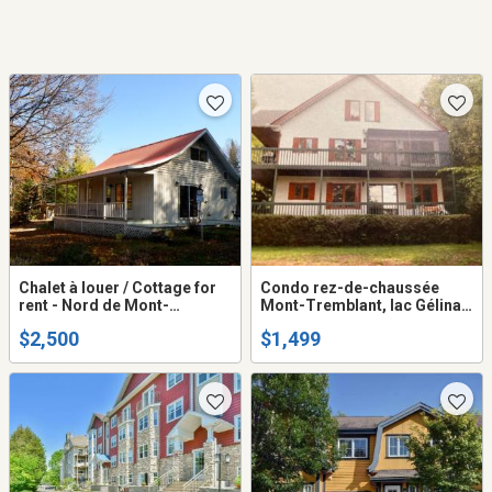
Chalet à louer / Cottage for
Condo rez-de-chaussée
rent - Nord de Mont-
Mont-Tremblant, lac Gélinas
Tremblant - Rte des Érables,
$1499/mois
$2,500
$1,499
La Conception