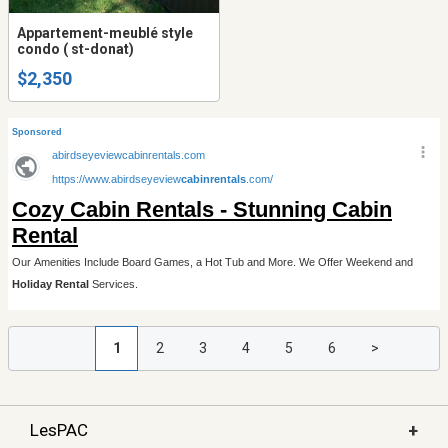
Appartement-meublé style
condo ( st-donat)
$2,350
1
2
3
4
5
6
>
+
LesPAC