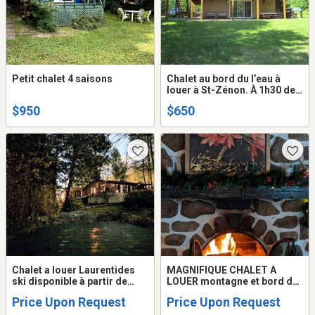
Petit chalet 4 saisons
Chalet au bord du l’eau à
louer à St-Zénon. À 1h30 de
Montréal!!!
$950
$650
Chalet a louer Laurentides
MAGNIFIQUE CHALET A
ski disponible à partir de
LOUER montagne et bord de
Février
lac location saison hiver
Price Upon Request
Price Upon Request
2026 Laurentides