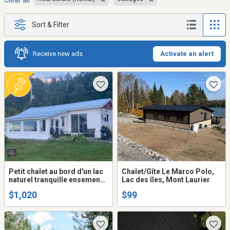
Clear all
Sort & Filter
Receive new ads
Activate an alert
Petit chalet au bord d'un lac
Chalet/Gîte Le Marco Polo,
naturel tranquille ensemencé
Lac des îles, Mont Laurier
de truites
$1,020
$99