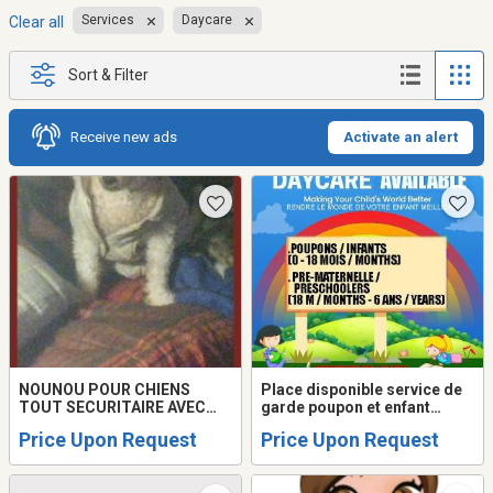
Services
Daycare
Clear all
Sort & Filter
Receive new ads
Activate an alert
NOUNOU POUR CHIENS
Place disponible service de
TOUT SECURITAIRE AVEC
garde poupon et enfant
COUR CLOTUREE..24HRS
MIRABEL ST-JANVIER
Price Upon Request
Price Upon Request
SUR 24 SUR PLACE. 20ANS
EXPERIENCE