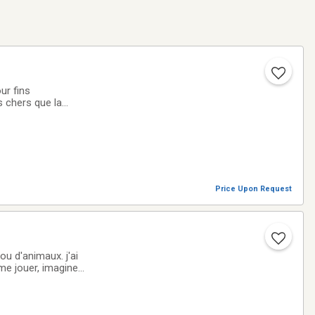
ur fins
s chers que la
Price Upon Request
u d'animaux. j'ai
me jouer, imaginer