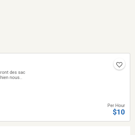
uront des sac
chien nous
Per Hour
$10