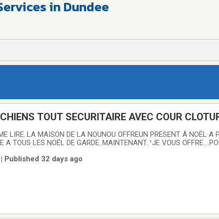
Services in Dundee
CHIENS TOUT SECURITAIRE AVEC COUR CLOTUR
ACE. 20ANS EXPERIENCE
E LIRE..LA MAISON DE LA NOUNOU OFFREUN PRESENT À NOËL A P
E A TOUS LES NOËL DE GARDE..MAINTENANT..¹JE VOUS OFFRE....PO
T ILLIMITÉ..POUR VOUS OFFRIR MES SERVICES..POUR..AVANT LA P
 | Published 32 days ago
GARDAIS 3 A LA FOIS ..MAINTENANT JE N EN GARDE QU UN SEUL À LA FOIS..SAUF