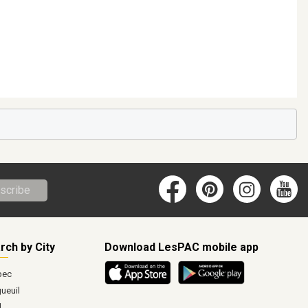
scribe
rch by City
Download LesPAC mobile app
bec
ueuil
l