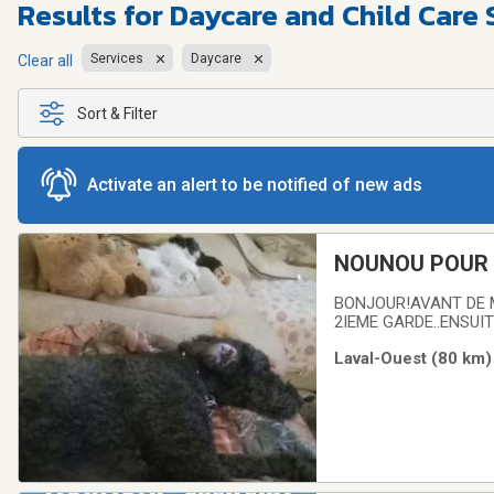
Results for
Daycare and Child Care 
Services
Daycare
Clear all
Sort & Filter
Activate an alert to be notified of new ads
NOUNOU POUR 
SUR 24 SUR PL
BONJOUR!AVANT DE M
2IEME GARDE..ENSUIT
2MOIS OU PLUS..C ES
Laval-Ouest (80 km)