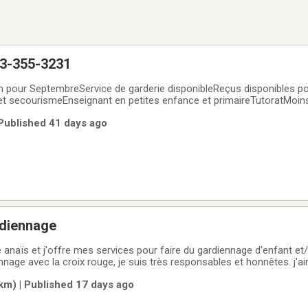
3-355-3231
n pour SeptembreService de garderie disponibleReçus disponibles po
 et secourismeEnseignant en petites enfance et primaireTutoratMoin
 disponibleAppelez dès maintenant pour réserver263-355-3231
 Published 41 days ago
rdiennage
naïs et j'offre mes services pour faire du gardiennage d'enfant et/o
nage avec la croix rouge, je suis très responsables et honnêtes. j'ai
 avec les tout petits. pour le gardiennage d'enfant, c'est 10$ de l’heures par
km) | Published 17 days ago