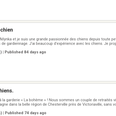
 chien
Mélynka et je suis une grande passionnée des chiens depuis toute peti
de gardiennage. J'ai beaucoup d'expérience avec les chiens. Je pro
ur que votre chien soit toujours accompagné.il est possible d'avoir 
 | Published 84 days ago
si
hiens.
à la garderie « La bohème » ! Nous sommes un couple de retraités v
ne dans la belle région de Chesterville près de Victoriaville, sans 
de gardiennage en milieu familial! Donc vos toutous sont avec nous
) | Published 74 days ago
ous avons un bel