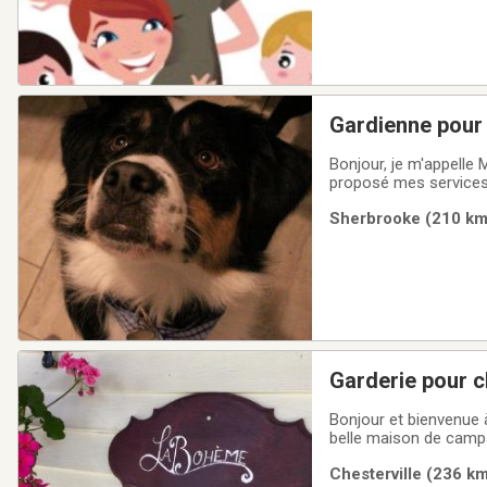
Gardienne pour
Bonjour, je m'appelle 
proposé mes services 
directement chez.oi po
Sherbrooke (210 km)
de confier votre chien.
Garderie pour c
Bonjour et bienvenue 
belle maison de campag
offrons nos services 
Chesterville (236 km
durant leur séjour! N