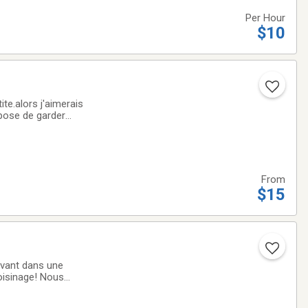
Per Hour
$10
te.alors j'aimerais
pose de garder
des visites avant
From
$15
ivant dans une
voisinage! Nous
 dans la maison