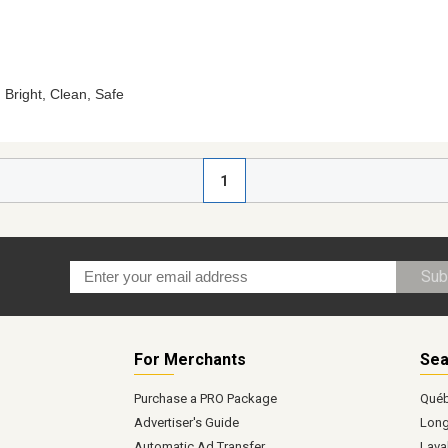
1
Sub
For Merchants
Sea
Purchase a PRO Package
Qué
Advertiser's Guide
Long
Automatic Ad Transfer
Lava