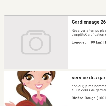
Gardiennage 26
Réserver a temps plei
d'impôtsCertification
garderieSalle de jeux
Longueuil (99 km) |
service des ga
bonjour, je me nomme a
eu un cours de gardien
et apprendre entouré sécurité
Rivière-Rouge (160 
enfant. si vous êtes