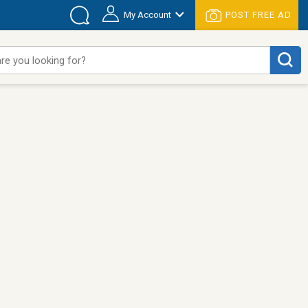
My Account
POST FREE AD
re you looking for?