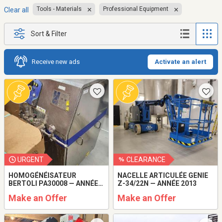
Tools - Materials
Professional Equipment
Clear all
Sort & Filter
Receive new ads
Activate an alert
URGENT
CLEARANCE
HOMOGÉNÉISATEUR
NACELLE ARTICULÉE GENIE
BERTOLI PA30008 — ANNÉE
Z-34/22N — ANNÉE 2013
2023
Make an Offer
Make an Offer