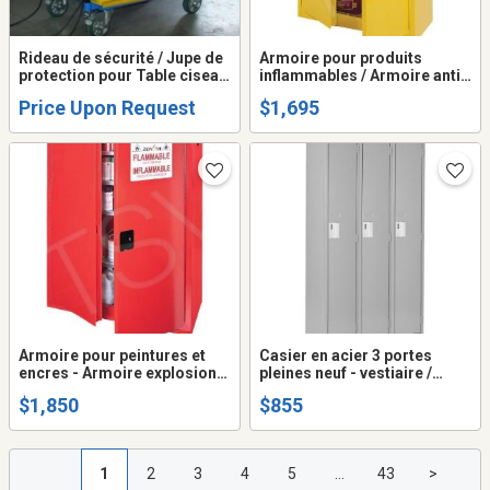
Rideau de sécurité / Jupe de
Armoire pour produits
protection pour Table ciseau
inflammables / Armoire anti-
hydraulique
feu / Armoire explosion
Price Upon Request
$1,695
proof 45 gallons
Armoire pour peintures et
Casier en acier 3 portes
encres - Armoire explosion
pleines neuf - vestiaire /
proof / Armoire anti-feu 60
ASSEMBLÉ
$1,850
$855
gallons
1
2
3
4
5
...
43
>