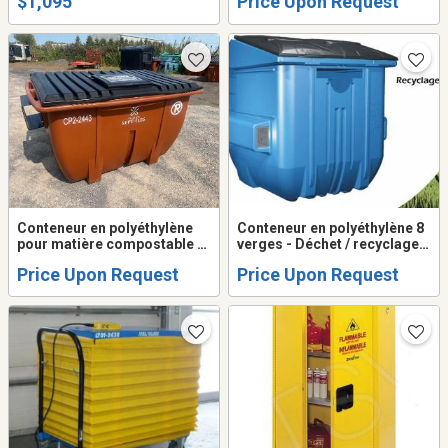
$1,095
Price Upon Request
Conteneur en polyéthylène
Conteneur en polyéthylène 8
pour matière compostable 2
verges - Déchet / recyclage
verges / Plastique HD
neuf - Conteneur plastique
Price Upon Request
Price Upon Request
Ultra HD