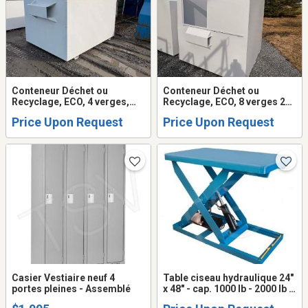
Conteneur Déchet ou
Conteneur Déchet ou
Recyclage, ECO, 4 verges,
Recyclage, ECO, 8 verges 2
Chargement Avant – neuf
portes latérales
Price Upon Request
Price Upon Request
Casier Vestiaire neuf 4
Table ciseau hydraulique 24"
portes pleines - Assemblé
x 48" - cap. 1000 lb - 2000 lb -
3000 lb