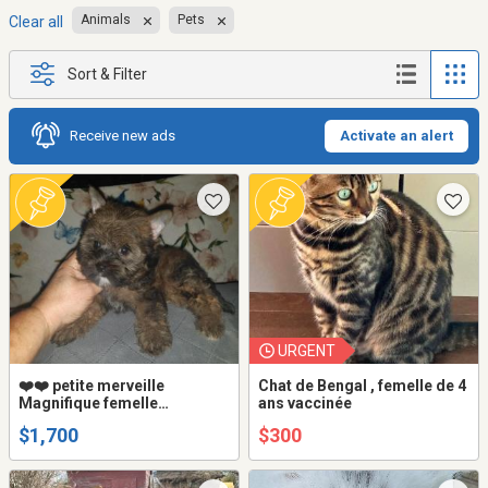
Animals
Pets
Clear all
Sort & Filter
Receive new ads
Activate an alert
URGENT
❤️❤️ petite merveille
Chat de Bengal , femelle de 4
Magnifique femelle
ans vaccinée
YORKSHIRE couleur unique
$1,700
$300
EXOTIC COLOR