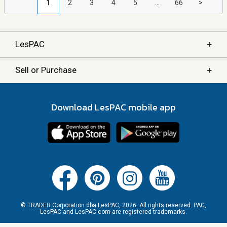
1
2
3
4
5
...
66
>
+
LesPAC
+
Sell or Purchase
Download LesPAC mobile app
© TRADER Corporation dba LesPAC, 2026. All rights reserved. PAC,
LesPAC and LesPAC.com are registered trademarks.