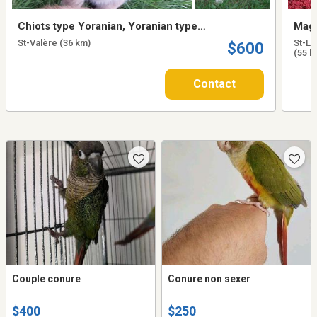
Chiots type Yoranian, Yoranian type
Magn
Puppies
St-Valère (36 km)
St-Lo
$600
(55 k
Contact
Couple conure
Conure non sexer
$400
$250