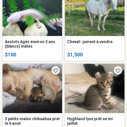
Axolots âgés environ 2 ans
Cheval- jument à vendre
(blancs) mâles
$100
$1,500
3 petits males chihuahua pret
Hyghland lynx prêt en mi
le 6 aout
juillet