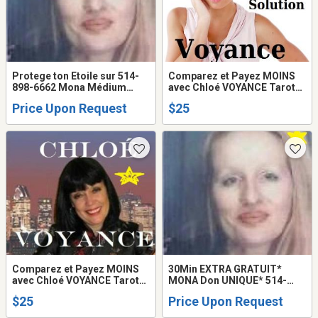
Protege ton Etoile sur 514-
Comparez et Payez MOINS
898-6662 Mona Médium
avec Chloé VOYANCE Tarot
VOYANTE Healer
VRAI Amour Argent Avenir
Price Upon Request
$25
TEL: 514-969-2563
Comparez et Payez MOINS
30Min EXTRA GRATUIT*
avec Chloé VOYANCE Tarot
MONA Don UNIQUE* 514-
PRÉCIS et DATÉ 25$
898-6662 Médium VOYANTE
$25
Price Upon Request
Tarot PSYCHIC TALISMAN