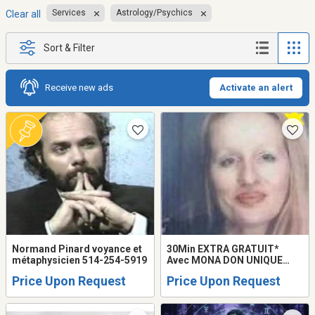
Services
Astrology/Psychics
Clear all
Sort & Filter
Receive new ads
Activate an alert
Normand Pinard voyance et
30Min EXTRA GRATUIT*
métaphysicien 514-254-5919
Avec MONA DON UNIQUE
Astrologue Voyante PURE
Price Upon Request
Price Upon Request
MAGIE LOVE READING
QUÉBEC