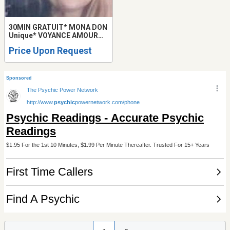
30MIN GRATUIT* MONA DON
Unique* VOYANCE AMOUR
RETOUR 514-898-6662
Price Upon Request
MEDIUM Montréal LOVE
Tarot READING