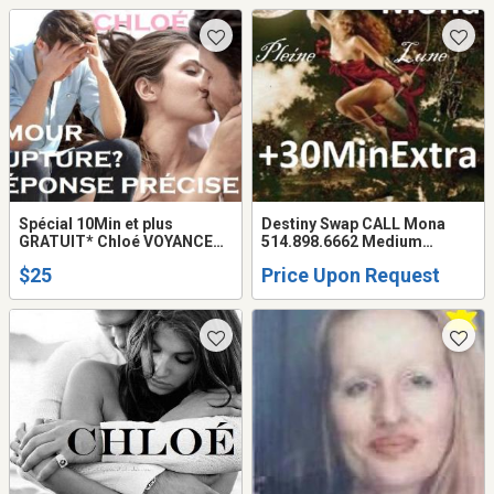
Spécial 10Min et plus
Destiny Swap CALL Mona
GRATUIT* Chloé VOYANCE
514.898.6662 Medium
Tarot Amour Argent Famille
HEALER Love PSYCHIC
$25
Price Upon Request
Reading