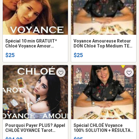
Spécial 10 min GRATUIT*
Voyance Amoureuse Retour
Chloé Voyance Amour
DON Chloé Top Médium TEL:
Retour Tarot Don UNIQUE
514-969-2563
$25
$25
Vérité Réponse CLAIRE en
DIRECT TEL: 514-969-2563
Pourquoi Payer PLUS? Appel
Spécial CHLOÉ Voyance
CHLOÉ VOYANCE Tarot
100% SOLUTION + RÉSULTAT
SÉRIEUX de VÉRITÉ
AMOUR Retour AVENIR Tel: