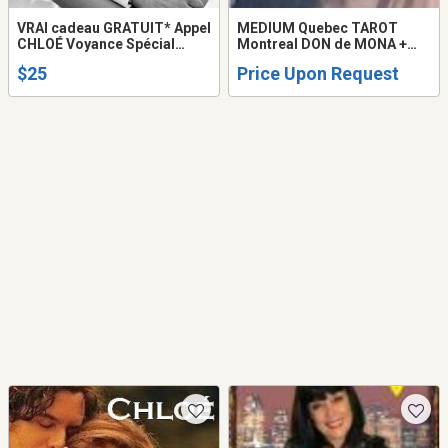
VRAI cadeau GRATUIT* Appel
MEDIUM Quebec TAROT
CHLOÉ Voyance Spécial
Montreal DON de MONA +
AMOUR Retour AVENIR
30Min GRATUIT VOYANCE
$25
Price Upon Request
couple Prédictions 2026
TAROT LOVE PSYCHIC
100% JUSTE Chloé Tel: 514-
READING
969-2563