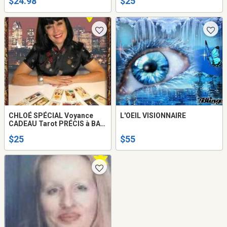
$24.98
$25
514-969-2563
CHLOÉ SPÉCIAL Voyance
L'OEIL VISIONNAIRE
CADEAU Tarot PRÉCIS à BAS
prix Tel 514-969-2563
$25
$55