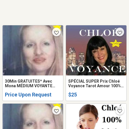
30Min GRATUITES* Avec
SPÉCIAL SUPER Prix Chloé
Mona MÉDIUM VOYANTE
Voyance Tarot Amour 100%
HEALER LOVE PSYCHIC
SOLUTION + RÉSULTAT TEL:
Price Upon Request
$25
READING FRANCE QUÉBEC
514-969-2563