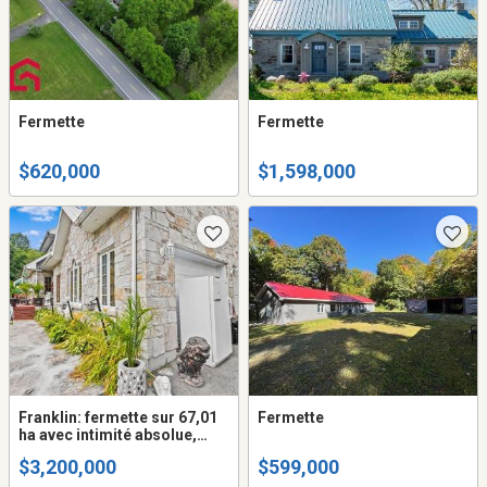
Fermette
Fermette
$620,000
$1,598,000
Franklin: fermette sur 67,01
Fermette
ha avec intimité absolue,
nature abondante et
$3,200,000
$599,000
potentiel agricole