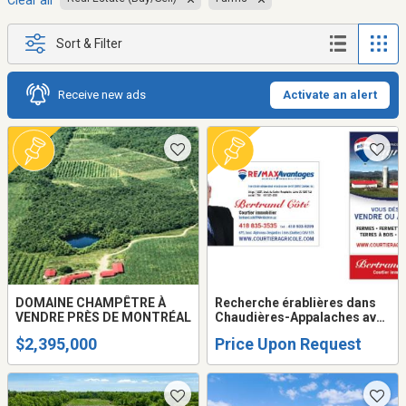
Clear all
Sort & Filter
Receive new ads
Activate an alert
DOMAINE CHAMPÊTRE À
Recherche érablières dans
VENDRE PRÈS DE MONTRÉAL
Chaudières-Appalaches avec
contingent ou sans contigent
$2,395,000
Price Upon Request
pour acheteurs