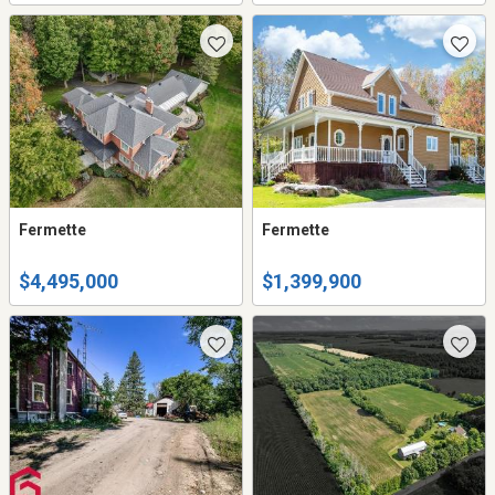
remarquable. Résidence,
érablière, bleuets et +++
Fermette
Fermette
$4,495,000
$1,399,900