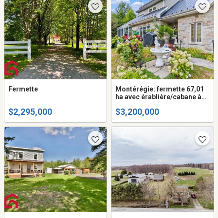
Fermette
Montérégie: fermette 67,01
ha avec érablière/cabane à
sucre, bleuetière, intimité
$2,295,000
$3,200,000
absolue, résidence de
qualité, piscine creusée,
remise, hangar et+