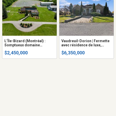
L’Île-Bizard (Montréal) :
Vaudreuil-Dorion | Fermette
Somptueux domaine
avec résidence de luxe,
maraîcher de 39 acres,
chenil (revenus immédiats),
$2,450,000
$6,350,000
multiples possibilités,
et plusieurs bâtiments
sublime résidence et
agricoles, venez y vivre et
bâtiments
travailler!