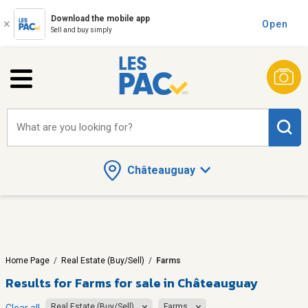
Download the mobile app
Open
Sell and buy simply
What are you looking for?
Châteauguay
Home Page
/
Real Estate (Buy/Sell)
/
Farms
Results for
Farms for sale in Châteauguay
Real Estate (Buy/Sell)
Farms