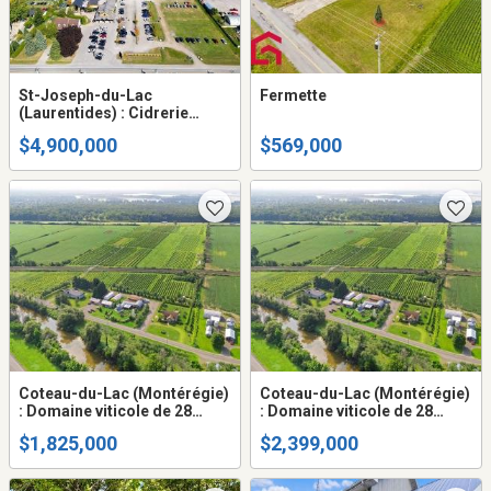
St-Joseph-du-Lac
Fermette
(Laurentides) : Cidrerie
équipée, verger, 39 acres
$4,900,000
$569,000
Coteau-du-Lac (Montérégie)
Coteau-du-Lac (Montérégie)
: Domaine viticole de 28
: Domaine viticole de 28
acres, 40 000 vignes, maison
acres avec 40 000 vignes,
$1,825,000
$2,399,000
familiale, chai, boutique
deux maisons, une serre,
deux hangars, un chai avec
boutique et terrasse