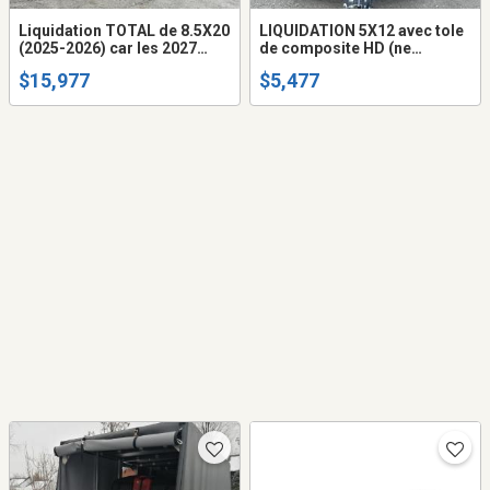
Liquidation TOTAL de 8.5X20
LIQUIDATION 5X12 avec tole
(2025-2026) car les 2027
de composite HD (ne
arrive bientôt. Remorque
gondole pas) 5.4 haut
$15,977
$5,477
fermée trailer cargo 20 pieds
remorque fermée trailer
(rampe ou 2 portes) aussi
cargo fermer (frame
8.5x22 ou 8.5x22
peinturé ou galvanisé +895)