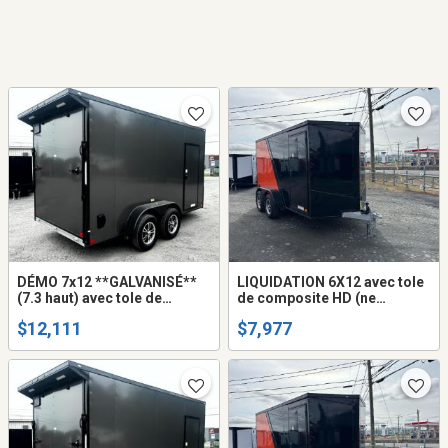
DÉMO 7x12 **GALVANISÉ**
LIQUIDATION 6X12 avec tole
(7.3 haut) avec tole de
de composite HD (ne
composite HD (ne gondole
gondole pas) remorque
$12,111
$7,977
pas) remorque fermée trailer
fermée trailer cargo fermer
cargo fermer mags
(frame peinturé ou galvanisé
+$$$)