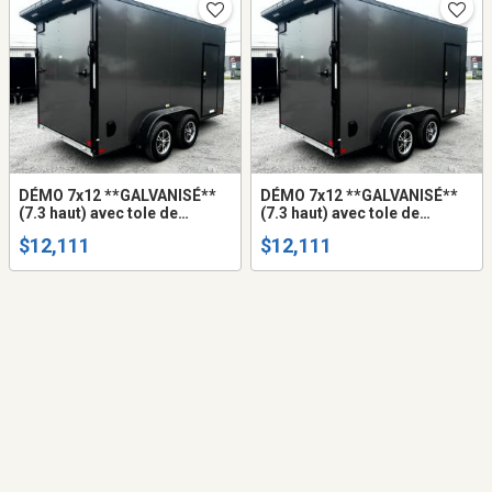
DÉMO 7x12 **GALVANISÉ**
DÉMO 7x12 **GALVANISÉ**
(7.3 haut) avec tole de
(7.3 haut) avec tole de
composite HD (ne gondole
composite HD (ne gondole
$12,111
$12,111
pas) remorque fermée trailer
pas) remorque fermée trailer
cargo fermer mags
cargo fermer mags