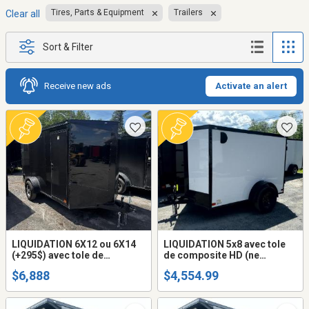
Tires, Parts & Equipment
Trailers
Clear all
Sort & Filter
Receive new ads
Activate an alert
LIQUIDATION 6X12 ou 6X14
LIQUIDATION 5x8 avec tole
(+295$) avec tole de
de composite HD (ne
composite HD (ne gondole
gondole pas) remorque
$6,888
$4,554.99
pas) remorque fermée trailer
fermée 5.4 haut trailer cargo
cargo fermer (frame
fermer (frame peinturé ou
peinturé ou galvanisé +$$$)
galvanisé +$$$)