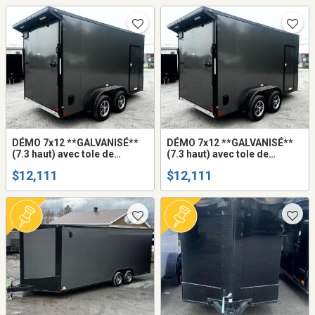
+$$$)
DÉMO 7x12 **GALVANISÉ**
DÉMO 7x12 **GALVANISÉ**
(7.3 haut) avec tole de
(7.3 haut) avec tole de
composite HD (ne gondole
composite HD (ne gondole
$12,111
$12,111
pas) remorque fermée trailer
pas) remorque fermée trailer
cargo fermer mags
cargo fermer mags