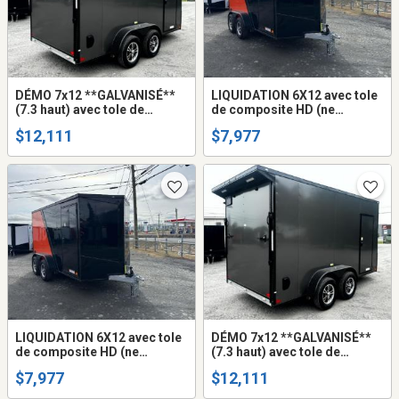
DÉMO 7x12 **GALVANISÉ**
LIQUIDATION 6X12 avec tole
(7.3 haut) avec tole de
de composite HD (ne
composite HD (ne gondole
gondole pas) remorque
$12,111
$7,977
pas) remorque fermée trailer
fermée trailer cargo fermer
cargo fermer mags
(frame peinturé ou galvanisé
+$$$)
LIQUIDATION 6X12 avec tole
DÉMO 7x12 **GALVANISÉ**
de composite HD (ne
(7.3 haut) avec tole de
gondole pas) remorque
composite HD (ne gondole
$7,977
$12,111
fermée trailer cargo fermer
pas) remorque fermée trailer
(frame peinturé ou galvanisé
cargo fermer mags