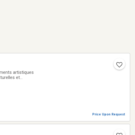
ents artistiques
turelles et
astés ✔️Des
Price Upon Request