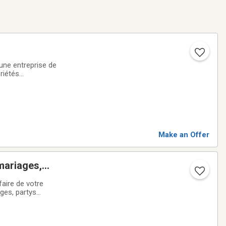
une entreprise de
riétés
t ainsi la
Make an Offer
 mariages,
aire de votre
ges, partys
rée. DJ,