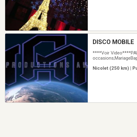
DISCO MOBILE
****Voir Video****P
occasions;MariageBap
an, StValentin, ….)An
Nicolet (250 km) | P
watts de son500 watt