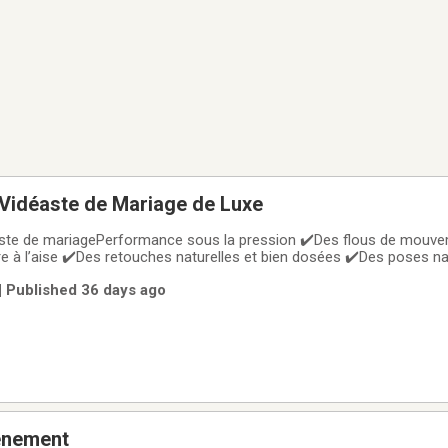
Vidéaste de Mariage de Luxe
ste de mariagePerformance sous la pression ✔️Des flous de mouvem
re à l’aise ✔️Des retouches naturelles et bien dosées ✔️Des poses na
uleurs douces aux teintes pastel ✔️Des Noir & Blanc chics et contr
| Published 36 days ago
utes les techniques
énement