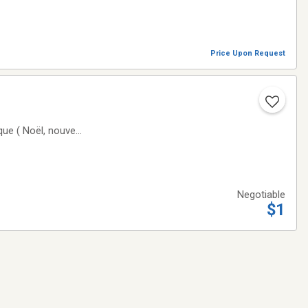
Price Upon Request
ue ( Noël, nouvel
re besoin2000
Negotiable
$1