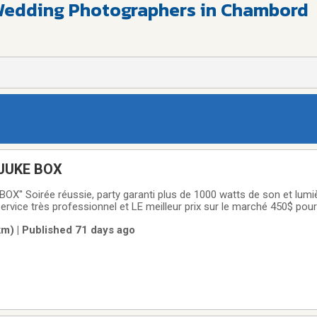
 Wedding Photographers in Chambord
JUKE BOX
OX'' Soirée réussie, party garanti plus de 1000 watts de son et lum
Service très professionnel et LE meilleur prix sur le marché 450$ po
ix que vous aller payé aucun frais installation et transport appelé moi
m) | Published 71 days ago