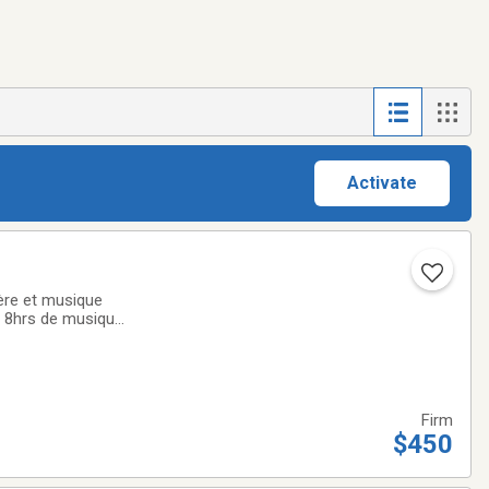
Activate
ière et musique
ur 8hrs de musique
 pour plus détails
Firm
$450