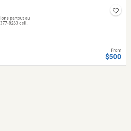
llons partout au
-377-8263 cell
From
$500