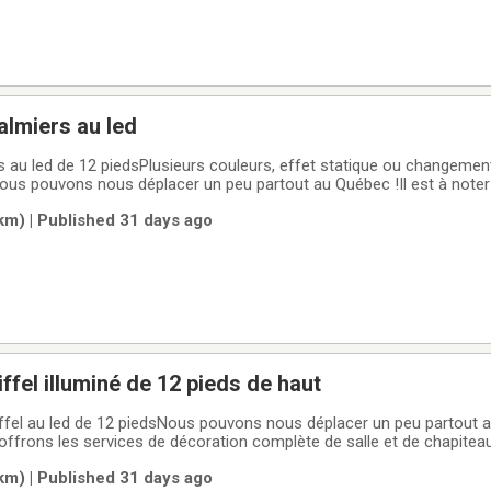
almiers au led
s au led de 12 piedsPlusieurs couleurs, effet statique ou changemen
us pouvons nous déplacer un peu partout au Québec !Il est à noter
de décoration complète de salle et de chapiteaux pour tous vos styl
km) | Published 31 days ago
es, les bals
ffel illuminé de 12 pieds de haut
iffel au led de 12 piedsNous pouvons nous déplacer un peu partout a
offrons les services de décoration complète de salle et de chapitea
 passant par les mariages, les bals ou les corporatifs !
km) | Published 31 days ago