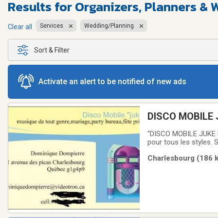
Results for
Organizers, Planners &
Services
Wedding/Planning
Clear all
Sort & Filter
Activate an alert to be notified of new ads
DISCO MOBILE 
''DISCO MOBILE JUKE B
pour tous les styles. 
pas attrape c'est le pr
Charlesbourg (186 k
et au plaisir de vous