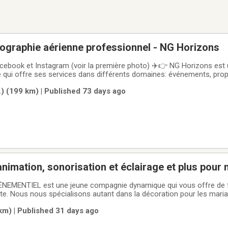
ographie aérienne professionnel - NG Horizons
cebook et Instagram (voir la première photo) ✈️👉 NG Horizons est 
 qui offre ses services dans différents domaines: événements, prop
ssurances agricoles, portraits, paysages et bien plus !NG Horizons es
.) (199 km) | Published 73 days ago
phie aérienne pour
animation, sonorisation et éclairage et plus pour
s, etc
EMENTIEL est une jeune compagnie dynamique qui vous offre de f
e. Nous nous spécialisons autant dans la décoration pour les maria
e bureau et autres événements que pour le côté musical de votre soi
km) | Published 31 days ago
t sonorisation font partie de tout