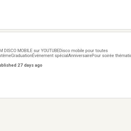
AM DISCO MOBILE sur YOUTUBEDisco mobile pour toutes
têmeGraduationÉvénement spécialAnniversairePour soirée thématiq
imationKaraokéProjection laser et écran de fumée …Prix adapté à vot
ublished 27 days ago
s de lumières laser…Sur réservation productionsam2026