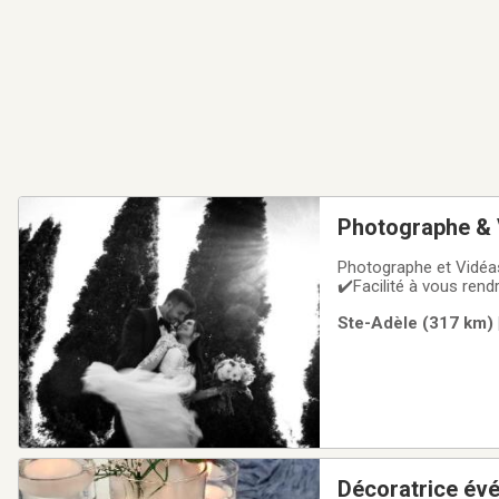
Photographe & 
Photographe et Vidéa
✔️Facilité à vous rend
authentiques ✔️Des co
Ste-Adèle (317 km) 
experts maîtrisant to
Décoratrice év