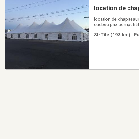
location de cha
location de chapiteau
quebec prix compétiti
danyvisitez nous au :
St-Tite (193 km) | P