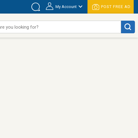
My Account
POST FREE AD
re you looking for?