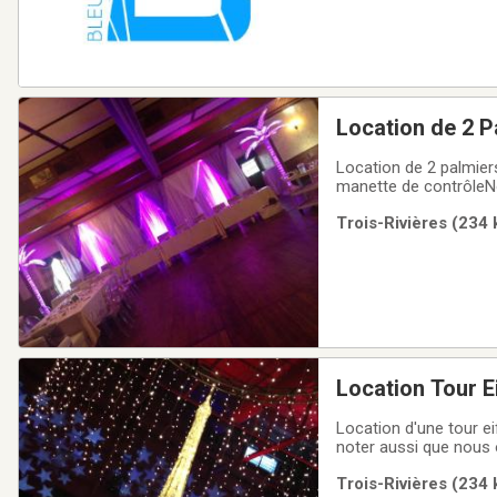
Location de 2 P
Location de 2 palmier
manette de contrôleNo
offrons les services 
Trois-Rivières (234 
passant par les mariag
Location Tour Ei
Location d'une tour e
noter aussi que nous 
styles d'événement, en
Trois-Rivières (234 