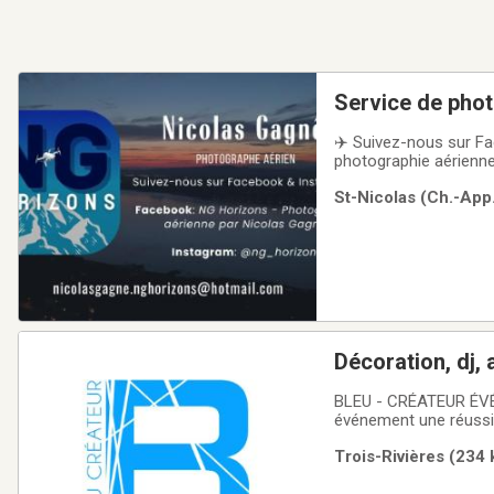
Service de phot
✈️ Suivez-nous sur Fa
photographie aérienne
immobilières, fêtes, a
St-Nicolas (Ch.-App
référence en photogra
Décoration, dj, 
corporatifs, bal
BLEU - CRÉATEUR ÉVÉN
événement une réussit
thématiques, partys d
Trois-Rivières (234 
animation, éclairage e