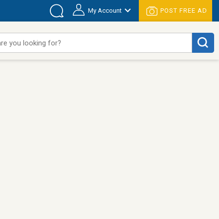
My Account
POST FREE AD
re you looking for?