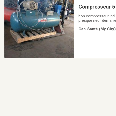
Compresseur 5 
bon compresseur industriel vrai 5 HP 18 cfm a 150
presque neuf démarreu
l'industrie.le Moteur 
Cap-Santé (My City)