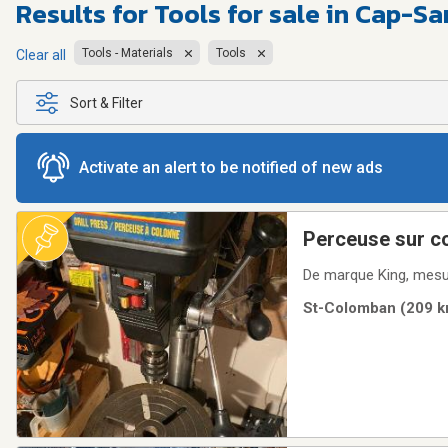
Results for
Tools for sale in Cap-Sa
Tools - Materials
Tools
Clear all
Sort & Filter
Activate an alert to be notified of new ads
Perceuse sur c
De marque King, mesur
St-Colomban (209 km