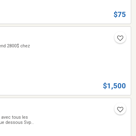
$75
vend 2800$ chez
$1,500
 avec tous les
rique dessous Svp