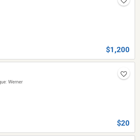
$1,200
que: Werner
$20