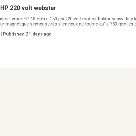
HP 220 volt webster
 psi 220 volt moteur baldor heavy duty le gros modèle
r magnétique seimens ,très silencieux ne tourne qu' a 750 rpm les 
seul se vend 850 $ rèservoir 80 gallons
 | Published 21 days ago