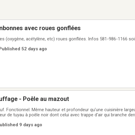
onbonnes avec roues gonflées
s (oxygène, acétylène, etc) roues gonflées. Infos 581-986-1166 soir
Published 52 days ago
uffage - Poêle au mazout
uf. Fonctionnel. Même hauteur et profondeur qu'une cuisinière large
ur de tuyau à poêle noir dont celui avec trappe d'air qui branche derri
Published 9 days ago