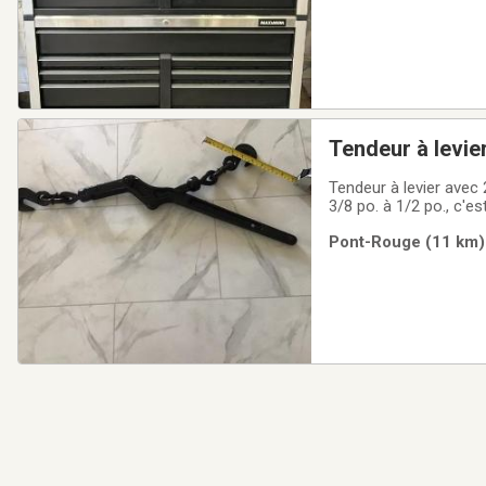
Tendeur à levie
Tendeur à levier avec 2 crochets pour chaînes de 3/8 po. à 1
3/8 po. à 1/2 po., c'est inscrit 15,200 lb. Si vous demeurez dans la ville de Québec, je peux vous l'apporter
lorsque nous irons dan
Pont-Rouge (11 km) 