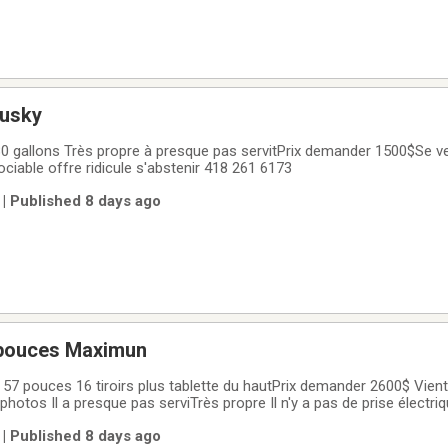
usky
 gallons Très propre à presque pas servitPrix demander 1500$Se 
able offre ridicule s'abstenir 418 261 6173
| Published 8 days ago
7 pouces Maximun
57 pouces 16 tiroirs plus tablette du hautPrix demander 2600$ Vient
s photos Il a presque pas serviTrès propre Il n'y a pas de prise élect
dicule il n'est pas négociable
| Published 8 days ago