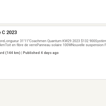
e C 2023
ur 31'11''Coachmen Quantum KW29 2023 $132 900Système de repérage
mToit en fibre de verrePanneau solaire 100WNouvelle suspension
0 HP, Super Duty très fort et économiqueTransmission E-Z, 6 vitess
rd (144 km) | Published 4 days ago
ière et 4 autres coffresFenêtres sans