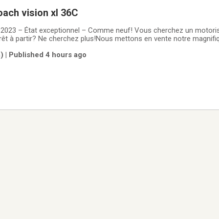
ach vision xl 36C
C 2023 – État exceptionnel – Comme neuf! Vous cherchez un motori
prêt à partir? Ne cherchez plus!Nous mettons en vente notre magnifiq
le haut de gamme qui allie confort, qualité de fabrication et plaisir 
) | Published 4 hours ago
e (Full Body