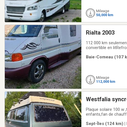
Mileage
50,000 km
Rialta 2003
112 000 km seulement
convertible en litRefr
électrique batterieM
Baie-Comeau (107 km
douche intérieurePoê
Mileage
112,000 km
Westfalia sync
Plaque solaire 100 w ,
enfants,fan de chauff
neuf,pneu venco presqu
Sept-Îles (124 km) |