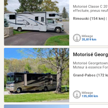
Motorisé Classe C 2019, Sunseeker 2850LE, E450,30 p
effectuée, pneus neuf
Onan 4000 WattsLit q
Rimouski (154 km) |
Mileage
35,819 km
Motorisé Geor
Motorisé Georgetown 3
Moteur à essence Ford
latérales, Auvent élec
Grand-Pabos (172 km
Watts Onan, Alimentat
Mileage
135,000 km