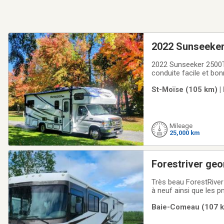
2022 Sunseeker
2022 Sunseeker 2500TS
conduite facile et bon
vérins automatiques ( jack)
St-Moïse (105 km) |
Onan MicroQuiet 4.0 
Mileage
25,000 km
Forestriver ge
Très beau ForestRiver
à neuf ainsi que les 
3 ans je n'ai jamais q
Baie-Comeau (107 km
confortable . Clef en