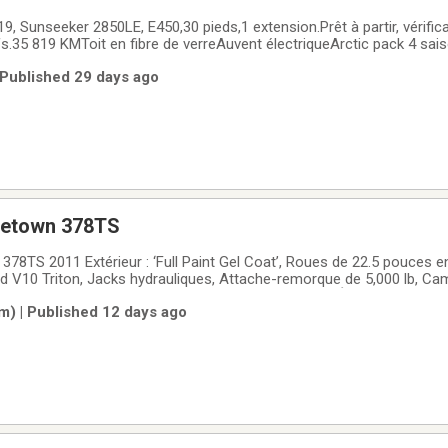
ieds,1 extension.Prêt à partir, vérification mécanique
s.35 819 KMToit en fibre de verreAuvent électriqueArctic pack 4 sai
ueen sizeCaméra de reculBeaucoup de rangements à l'extérieur
 Published 29 days ago
getown 378TS
78TS 2011 Extérieur : ‘Full Paint Gel Coat’, Roues de 22.5 pouces e
 V10 Triton, Jacks hydrauliques, Attache-remorque de 5,000 lb, Cam
trique de 20 pieds, Auvents sur les trois extensions, Échelle arrière, 
) | Published 12 days ago
ion électrique