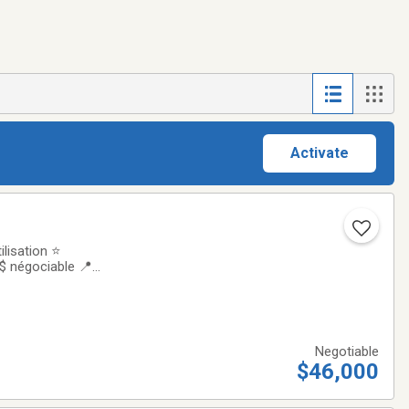
Activate
lisation ⭐
$ négociable 📍
pas manquer!Le
Negotiable
$46,000