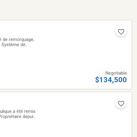
té de remorquage,
t. Système de
Negotiable
$134,500
ulique a été remis
ropriétaire depuis
une espace