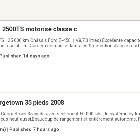
 2500TS motorisé classe c
 , 25 000 km Châssis Ford E-450, ( V8,7,3 litres) Excellente capaci
ne maniabilité. Caméra de recul et latérales & détection d'angle mor
 et suspension pneumatique ( EZ ryde) installés en usine. Génératrice à essence
 Published 14 days ago
kW (4000
orgetown 35 pieds 2008
 Georgetown 35 pieds avec seulement 50 000 kilo , le système hydra
pneus neuf aussi.Beaucoup de rangement et entièrement autonome. P
uitté le québec . Situé à Baie-Comeau . Il y a 2 extensions qui offre 
) | Published 7 hours ago
 main et munis