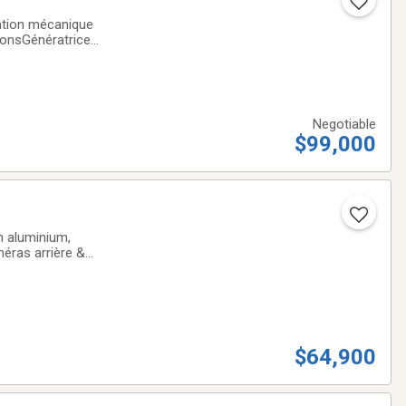
sonsGénératrice
Negotiable
$99,000
n aluminium,
éras arrière &
Génératrice 5500
$64,900