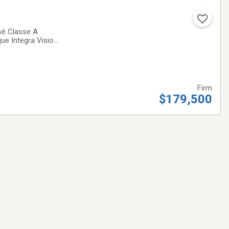
sé Classe A
ue Integra Vision
de voyager.Points
Firm
$179,500