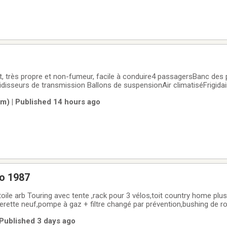
, très propre et non-fumeur, facile à conduire4 passagersBanc des
oidisseurs de transmission Ballons de suspensionAir climatiséFrigida
icro-ondesChauffe-eau + fournaiseGénératrice 2500Attache remorqu
) | Published 14 hours ago
le 2 ronds propaneInspection
ro 1987
toile arb Touring avec tente ,rack pour 3 vélos,toit country home plus
erette neuf,pompe à gaz + filtre changé par prévention,bushing de ro
e neuf.inspection saaq fait été 2024.prêts pour un rode trip.
 Published 3 days ago