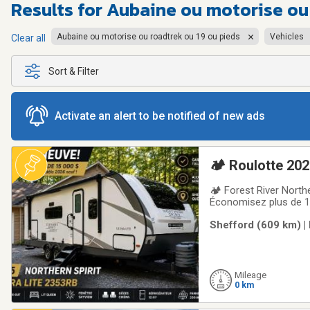
Results for
Aubaine ou motorise ou 
Aubaine ou motorise ou roadtrek ou 19 ou pieds
Vehicles
Clear all
Sort & Filter
Activate an alert to be notified of new ads
🏕️ Roulotte 20
🏕️ Forest River Nort
Économisez plus de 1
Shefford, Québec ✅ 
Shefford (609 km) |
modèle 2026 identique
Mileage
0 km