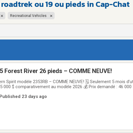
roadtrek ou 19 ou pieds in Cap-Chat
Recreational Vehicles
25 Forest River 26 pieds – COMME NEUVE!
hern Spirit modèle 2353RB – COMME NEUVE! 🗓️ Seulement 5 mois d’uti
5 000 $ comparativement au modèle 2026 💰 Prix demandé : 46 000 
Garantie du manufacturier toujours valide ⸻ Une occasion à ne 
 Published 23 days ago
 à celui-ci se vend actuellement