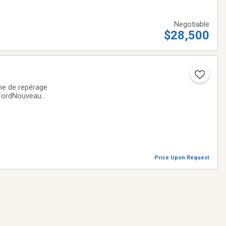
Negotiable
$28,500
 FordNouveau
esGénératrice
Price Upon Request