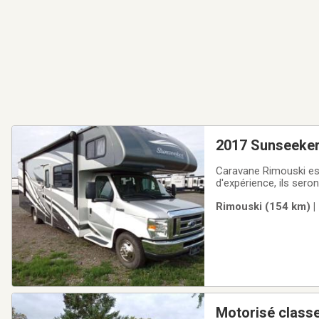
2017 Sunseeke
Caravane Rimouski est
d'expérience, ils sero
parfaitement à vos be
Rimouski (154 km) |
tout en oeuvre pour q
Motorisé class