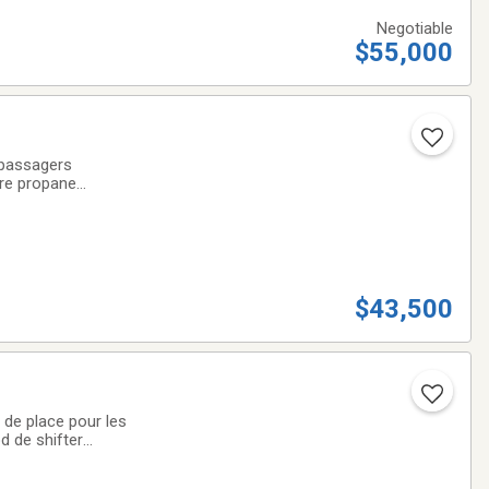
Negotiable
$55,000
 passagers
ire propane
eAuventToilette
$43,500
 de place pour les
d de shifter