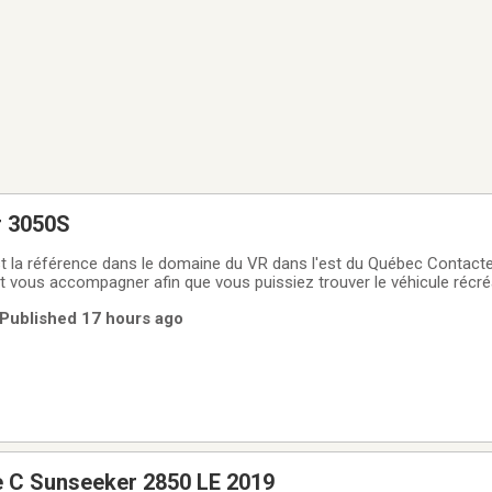
r 3050S
 la référence dans le domaine du VR dans l'est du Québec Contacte
nt vous accompagner afin que vous puissiez trouver le véhicule récré
soins. Depuis plus de 15 ans, l'équipe de passionnés de Caravane R
 Published 17 hours ago
ue votre
e C Sunseeker 2850 LE 2019