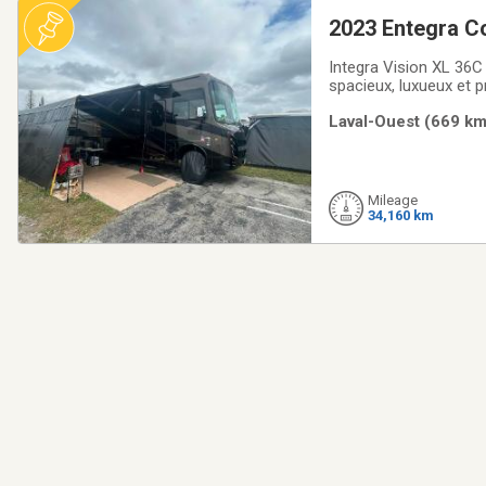
2023 Entegra Co
Integra Vision XL 36
spacieux, luxueux et 
XL 36C 2023, un véhicu
Laval-Ouest (669 km
fortsPeinture complèt
Mileage
34,160 km