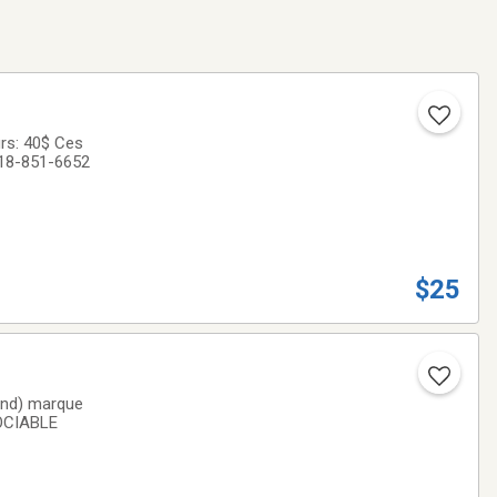
 40$ Ces
 418-851-6652
$25
fond) marque
intensité de chaleur réglable 18W modèle 2700c NÉGOCIABLE