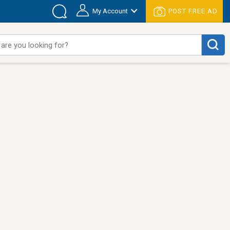
My Account
POST FREE AD
are you looking for?