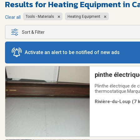
Results for
Heating Equipment in C
Tools - Materials
Heating Equipment
Clear all
Sort & Filter
Activate an alert to be notified of new ads
pinthe électriqu
Plinthe électrique de
thermostatique.Marqu
Rivière-du-Loup (7 