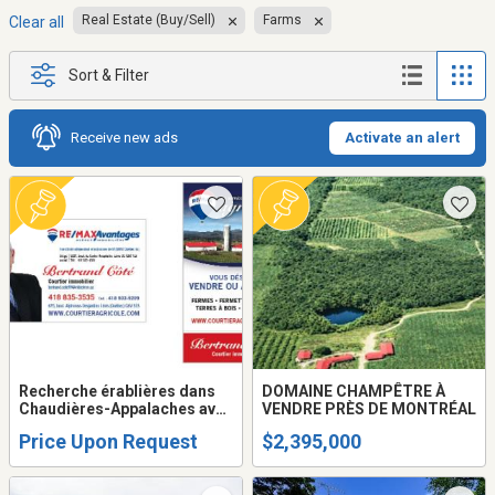
Real Estate (Buy/Sell)
Farms
Clear all
Sort & Filter
Receive new ads
Activate an alert
Recherche érablières dans
DOMAINE CHAMPÊTRE À
Chaudières-Appalaches avec
VENDRE PRÈS DE MONTRÉAL
contingent ou sans contigent
Price Upon Request
$2,395,000
pour acheteurs