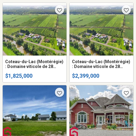
travailler!
bâtiments
Coteau-du-Lac (Montérégie)
Coteau-du-Lac (Montérégie)
: Domaine viticole de 28
: Domaine viticole de 28
acres, 40 000 vignes, maison
acres avec 40 000 vignes,
$1,825,000
$2,399,000
familiale, chai, boutique
deux maisons, une serre,
deux hangars, un chai avec
boutique et terrasse