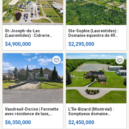
St-Joseph-du-Lac
Ste-Sophie (Laurentides) :
(Laurentides) : Cidrerie
Domaine équestre de 49
équipée, verger, 39 acres
acres, maison de 2
$4,900,000
$2,295,000
chambres, garages, écurie,
pâturages, forêt, étang, à 5
minutes de St-Jérôme
Vaudreuil-Dorion | Fermette
L’Île-Bizard (Montréal) :
avec résidence de luxe,
Somptueux domaine
chenil (revenus immédiats),
maraîcher de 39 acres,
$6,350,000
$2,450,000
et plusieurs bâtiments
multiples possibilités,
agricoles, venez y vivre et
sublime résidence et