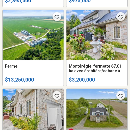
$2,395,000
$975,000
Ferme
Montérégie: fermette 67,01
ha avec érablière/cabane à
sucre, bleuetière, intimité
$13,250,000
$3,200,000
absolue, résidence de
qualité, piscine creusée,
remise, hangar et+