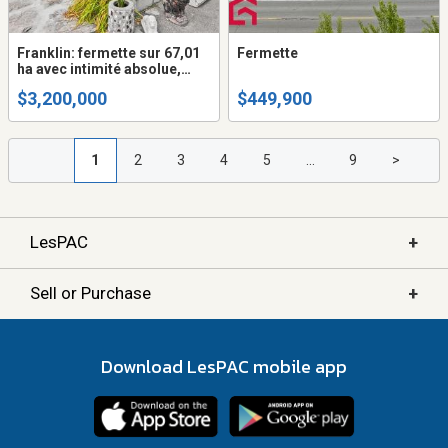
Franklin: fermette sur 67,01
Fermette
ha avec intimité absolue,
nature abondante et
$3,200,000
$449,900
potentiel agricole
remarquable. Résidence,
érablière, bleuets et +++
1
2
3
4
5
...
9
>
+
LesPAC
+
Sell or Purchase
Download LesPAC mobile app