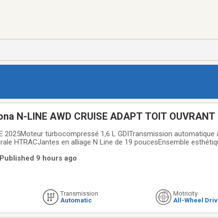
Kona N-LINE AWD CRUISE ADAPT TOIT OUVRAN
 2025Moteur turbocompressé 1,6 L GDITransmission automatique 
grale HTRACJantes en alliage N Line de 19 poucesEnsemble esthétiq
 couleur de 12,3 poucesCompatibilité Apple CarPlay et Android AutoT
 Published 9 hours ago
ucesSièges avant chauffantsVolant
Transmission
Motricity
Automatic
All-Wheel Dri