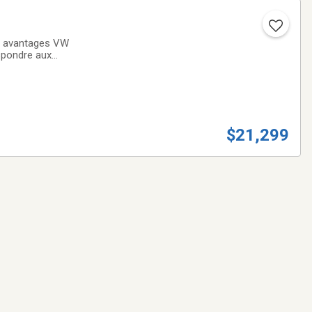
os avantages VW
spondre aux
ction
$21,299