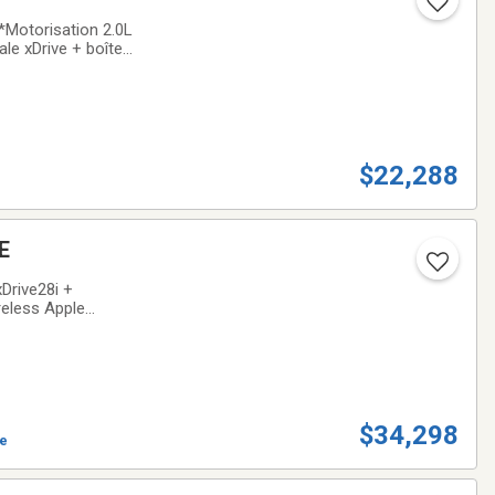
*Motorisation 2.0L
le xDrive + boîte
CarPlay +
$22,288
E
Drive28i +
reless Apple
l + heated front
$34,298
ve