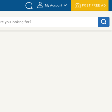
My Account
POST FREE AD
re you looking for?