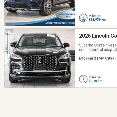
Mileage
128,939 km
2026 Lincoln Co
Superbe Corsair Reserv
cruise control adapta
Automatique à 8 rappo
Brossard (My City) 
renseignements relati
Mileage
8,010 km