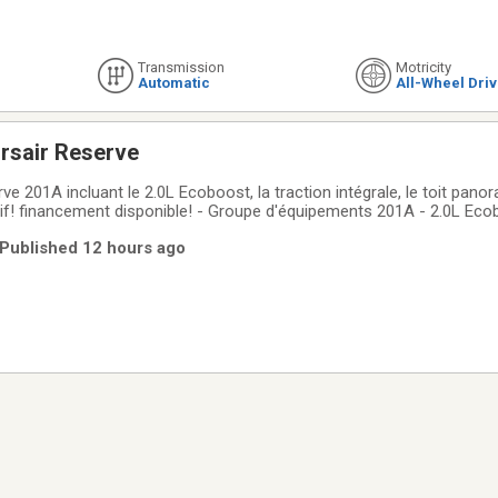
Transmission
Motricity
Automatic
All-Wheel Dri
rsair Reserve
e 201A incluant le 2.0L Ecoboost, la traction intégrale, le toit panor
tif! financement disponible! - Groupe d'équipements 201A - 2.0L Eco
rts - Sièges en cuir chauffants + refroidissants - Toit panoramique
| Published 12 hours ago
fs aux véhicules