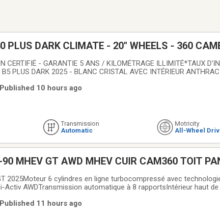
0 PLUS DARK CLIMATE - 20'' WHEELS - 360 CAM
 CERTIFIÉ - GARANTIE 5 ANS / KILOMÉTRAGE ILLIMITÉ*TAUX D'I
 B5 PLUS DARK 2025 - BLANC CRISTAL AVEC INTÉRIEUR ANTHRAC
étrageJantes 20'' à multibranchesApple Carplay & Android AutoServ
| Published 10 hours ago
vant chauffantsAlerte au trafic
Transmission
Motricity
Automatic
All-Wheel Dri
-90 MHEV GT AWD MHEV CUIR CAM360 TOIT PA
2025Moteur 6 cylindres en ligne turbocompressé avec technologie
i-Activ AWDTransmission automatique à 8 rapportsIntérieur haut 
uvrant panoramiqueSièges avant chauffants Volant chauffantSystèm
| Published 11 hours ago
ormatNavigation intégréeApple