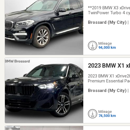
**2019 BMW X3 xDrive
TwinPower Turbo 4 cyl
automatique à 8 rappo
Brossard (My City) 
navigation BMW | App
Mileage
94,000 km
2023 BMW X1 xD
2023 BMW X1 xDrive28
Premium Essential Pac
CarPlay & Android Aut
Brossard (My City) 
seatsAccès confort +
Mileage
74,500 km