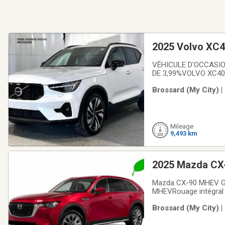
2025 Volvo XC4
VÉHICULE D'OCCASION
DE 3,99%VOLVO XC40
accidentFaible kilom
Brossard (My City) 
de navigationSièges a
Mileage
9,493 km
2025 Mazda CX
PASSAGERS
Mazda CX-90 MHEV GT 
MHEVRouage intégral 
sièges en cuirToit o
Brossard (My City) 
écran central grand f