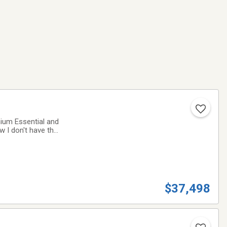
mium Essential and
 I don't have the
xDrive40**
$37,498