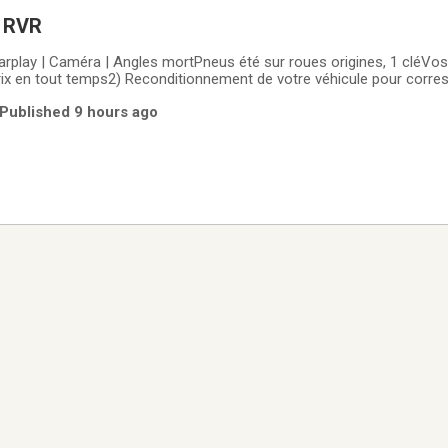
i RVR
arplay | Caméra | Angles mortPneus été sur roues origines, 1 cléV
rix en tout temps2) Reconditionnement de votre véhicule pour corre
ctes. Des programmes améliorés vous seront aussi proposés3) Inspe
 Published 9 hours ago
oints par nos techniciens