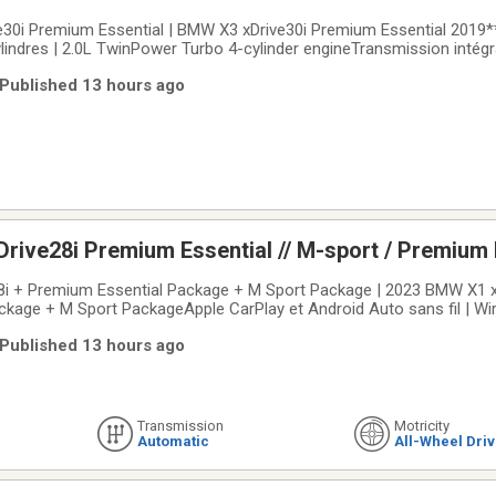
30i Premium Essential | BMW X3 xDrive30i Premium Essential 2019*
indres | 2.0L TwinPower Turbo 4-cylinder engineTransmission intégra
rts | xDrive all-wheel drive + 8-speed automatic transmissionApple 
| Published 13 hours ago
le CarPlay + BMW
rive28i Premium Essential // M-sport / Premium 
i + Premium Essential Package + M Sport Package | 2023 BMW X1 x
kage + M Sport PackageApple CarPlay et Android Auto sans fil | Wi
oVolant chauffant + sièges avant chauffants | Heated steering whee
| Published 13 hours ago
 démarrage sans clé | Comfort
Transmission
Motricity
Automatic
All-Wheel Dri