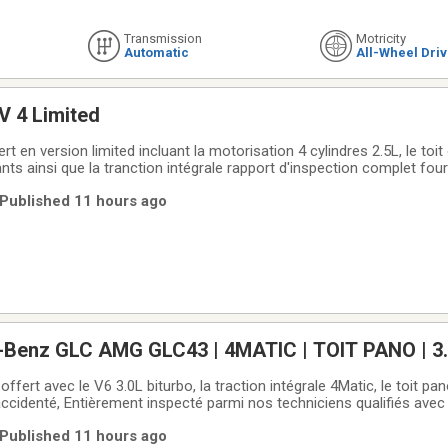
Transmission
Motricity
Automatic
All-Wheel Dri
V 4 Limited
 en version limited incluant la motorisation 4 cylindres 2.5L, le toit 
nts ainsi que la tranction intégrale rapport d'inspection complet four
sponible - AWD - 2.5L 4 Cylindres - Siéges en cuir chauffants - Toit 
| Published 11 hours ago
tique **Les
Benz GLC AMG GLC43 | 4MATIC | TOIT PANO | 3.0
ert avec le V6 3.0L biturbo, la traction intégrale 4Matic, le toit pa
cidenté, Entièrement inspecté parmi nos techniciens qualifiés ave
 biturbo - 4x4 - Automatique à 9 rapports - Toit panoramique - Camé
| Published 11 hours ago
Siéges en cuir