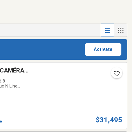
Activate
T CAMÉRA
à 8
ue N Line
ableau de bord
$31,495
ve