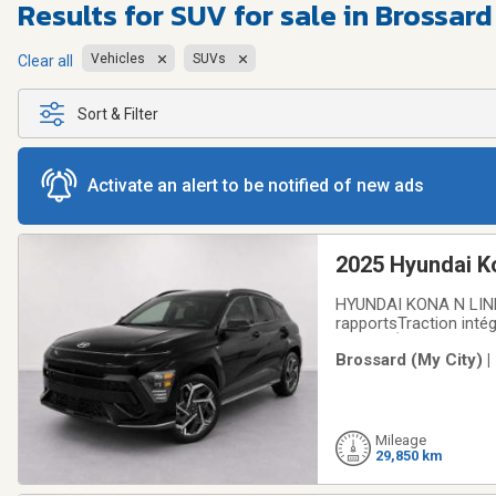
Results for
SUV for sale in Brossard
Vehicles
SUVs
Clear all
Sort & Filter
Activate an alert to be notified of new ads
2025 Hyundai 
RECUL
HYUNDAI KONA N LINE
rapportsTraction inté
exclusifÉcran tactile
Brossard (My City) |
numérique de 12,3 po
Mileage
29,850 km