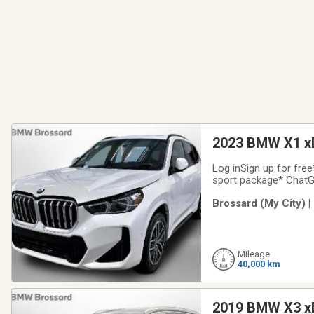
2023 BMW X1 x
Log inSign up for fre
sport package* ChatGP
previous format you're
Brossard (My City) 
equipped with:* **Pre
Mileage
40,000 km
2019 BMW X3 x