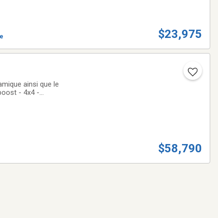
$23,975
ve
amique ainsi que le
boost - 4x4 -
 **Les
$58,790