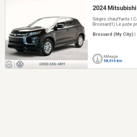
2024 Mitsubish
Sièges chauffants | C
Brossard1) Le juste p
normes les plus stri
Brossard (My City) |
systématique en 112 p
Mileage
58,016 km