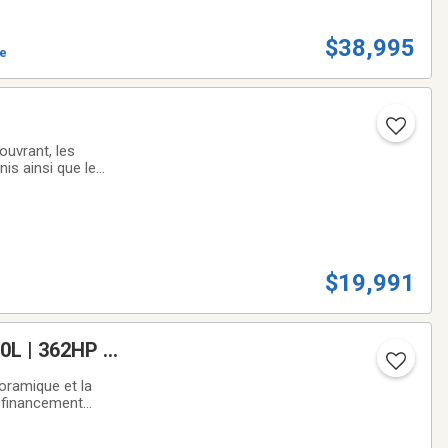
$38,995
ve
ouvrant, les
nis ainsi que le
ouvrant -
$19,991
L | 362HP |
noramique et la
c financement
ra 360 - Modes de