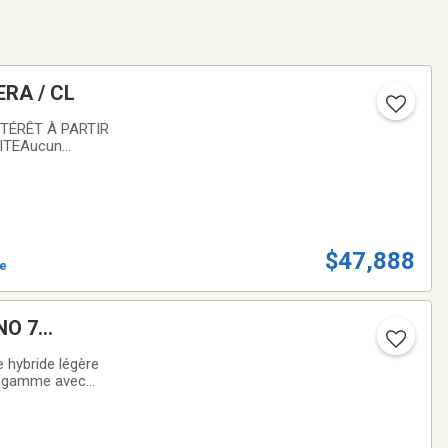
ERA / CL
NTÉRÊT À PARTIR
ITEAucun
ices GoogleSystème
$47,888
ve
NO 7
 hybride légère
de gamme avec
e multimédia avec