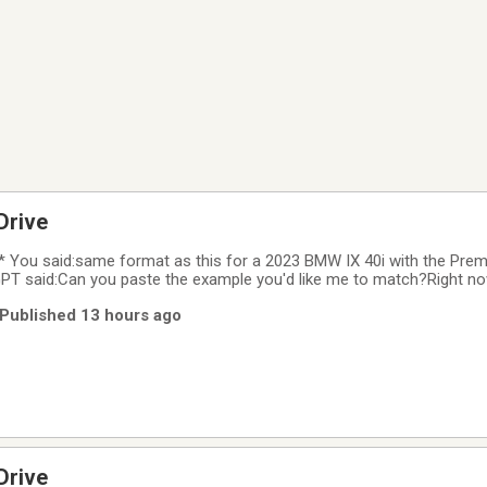
Drive
e* You said:same format as this for a 2023 BMW IX 40i with the Pre
T said:Can you paste the example you'd like me to match?Right now
 referring to. Once you paste it, I'll recreate it for a **2023 BMW iX 
| Published 13 hours ago
mium Essential
Drive