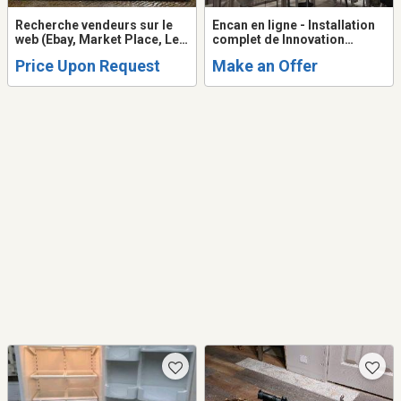
Recherche vendeurs sur le
Encan en ligne - Installation
web (Ebay, Market Place, Les
complet de Innovation
PACS, etc.)
Virentia Inc. a Becancour,
Price Upon Request
Make an Offer
Quebec. Termine le 16
septembre de 11h00 a 15h00.