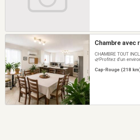
Chambre avec r
CHAMBRE TOUT INCLUS
🌿Profitez d’un envir
relaxer et profiter d
Cap-Rouge (218 km) 
propre, accueillante 