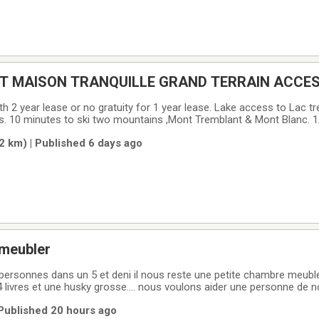
T MAISON TRANQUILLE GRAND TERRAIN ACCE
2 year lease or no gratuity for 1 year lease. Lake access to Lac tr
s. 10 minutes to ski two mountains ,Mont Tremblant & Mont Blanc. 1
alk to city center Metro, SAQ ,Pharmacies ,hiking, biking,activities a
 km) | Published 6 days ago
 meubler
ersonnes dans un 5 et deni il nous reste une petite chambre meubl
livres et une husky grosse.... nous voulons aider une personne de no
 loyer est 300 et 300 de plus pour la nourriture l electriciter est pa
Published 20 hours ago
s sauf la