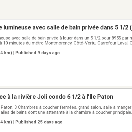
lumineuse avec salle de bain privée dans 5 1/2 
use avec salle de bain privée à louer dans un 5 1/2 pour 895$ par mo
ué à 10 minutes du métro Montmorency, Côté-Vertu, Carrefour Laval, 
ux, pharmacies, épiceries, café, boulangeries, dépanneurs, cinéma, 
4 km) | Published 9 days ago
es
ce à la rivière Joli condo 6 1/2 à l’Ile Paton
Ile Paton. 3 Chambres à coucher fermées, grand salon, salle à manger
salles de bains dont une attenante à la chambre à coucher principal
00 pieds carrés. Très ensoleillé, côté Sud avec vue directe sur la rivi
4 km) | Published 25 days ago
grand jardin.