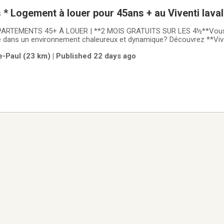
*2 mois gratuits * Logement à louer pour 45ans + au Viventi laval
PARTEMENTS 45+ À LOUER | **2 MOIS GRATUITS SUR LES 4½**Vous
dans un environnement chaleureux et dynamique? Découvrez **Viven
conçu exclusivement pour les **45 ans et plus.🎁 **Promotion à duré
e-Paul (23 km) | Published 22 days ago
re d'un bail sur nos