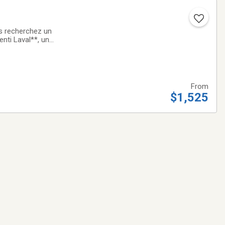
 recherchez un
ti Laval**, un
e limitée : 2 MOIS
From
$1,525