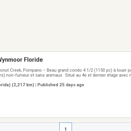
Wynmoor Floride
onut Creek, Pompano – Beau grand condo 4 1/2 (1150 pc) à louer p
ers) non-fumeur et sans animaux. Situé au 4e et dernier étage avec 
ation minimale de 4 mois entre le 1er décembre 2026 et le 31 mars 2
ida) (2,217 km) | Published 25 days ago
,
1