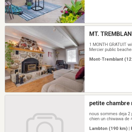
MT. TREMBLAN
TREMBLANT
1 MONTH GRATUIT with 
Mercier public beache
and separate Garage. W
Mont-Tremblant (122
Sac . Heating, snow
petite chambre
nous sommes deja 2 p
chien un chiwawa de 4 
donnant une chambre le
Lambton (190 km) | 
loyert tout est compri