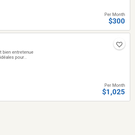
Per Month
$300
bien entretenue
 idéales pour
e compris✔️ Maison
Per Month
$1,025