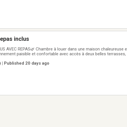
epas inclus
 AVEC REPAS🌿 Chambre à louer dans une maison chaleureuse et 
onnement paisible et confortable avec accès à deux belles terrasses,
es beaux jours.✔️ Chambre meublée✔️ Repas inclus✔️ Internet et câbl
| Published 20 days ago
et bien entretenueNous