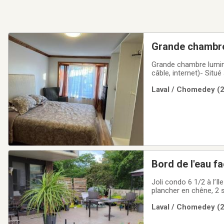
Grande chambre 
Grande chambre lumine
câble, internet)- Sit
des centres commercia
Laval / Chomedey (2
À proximité de tous l
Bord de l'eau fa
Joli condo 6 1/2 à l’
plancher en chêne, 2 
terrasse de plus que 18
Laval / Chomedey (2
cours de tennis, et un 