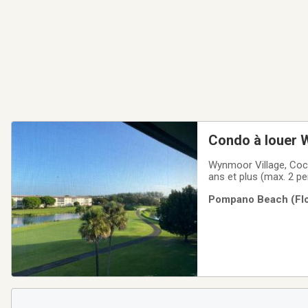
Condo à louer 
Wynmoor Village, Coc
ans et plus (max. 2 p
le golf et l’eau. Loc
Pompano Beach (Flor
mois (inclut électricité