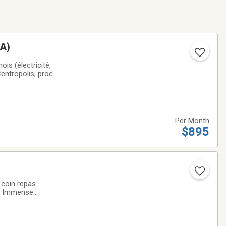
(A)
is (électricité,
Centropolis, proche
restaurants, etc.-
Per Month
$895
 coin repas
e. Immense
ère, piscine, 3