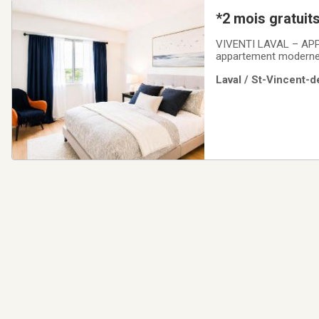
VIVENTI LAVAL – AP
appartement moderne 
complexe résidentiel 
Laval / St-Vincent-d
GRATUITS à la signatu