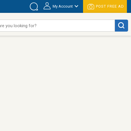
My Account
POST FREE AD
re you looking for?