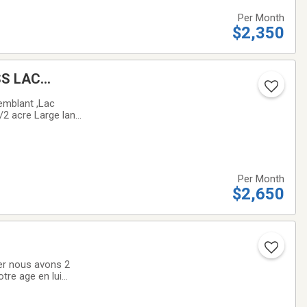
Per Month
$2,350
SS LAC
emblant ,Lac
/2 acre Large land
nd services. Cul de
Per Month
$2,650
er nous avons 2
tre age en lui
yer dans le 300 de