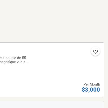
our couple de 55
magnifique vue sur
027. 3000$ USD par
Per Month
$3,000