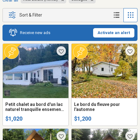
Clear all
Sort & Filter
Receive new ads
Activate an alert
Petit chalet au bord d'un lac
Le bord du fleuve pour
naturel tranquille ensemencé
l'automne
de truites
$1,020
$1,200