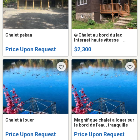
Chalet pekan
❄️ Chalet au bord du lac –
Internet haute vitesse –
Foyer – Ski à moins de 10
Price Upon Request
$2,300
min – Hiver 2026-2027
Chalet à louer
Magnifique chalet a louer sur
le bord de l'eau, tranquille
Price Upon Request
Price Upon Request