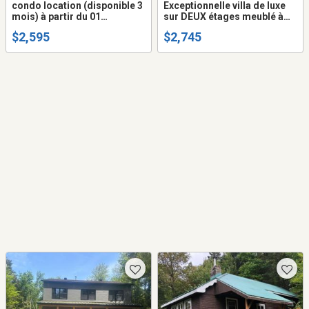
condo location (disponible 3
Exceptionnelle villa de luxe
mois) à partir du 01
sur DEUX étages meublé à
septembre au 29 novembre
louer, grand 5 1/2 , 3 sdb,
$2,595
$2,745
2026 (location temporaire
Saint Sauveur des Monts,
uniquement)
conditions à discuter