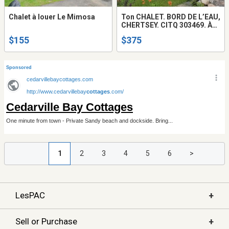
Chalet à louer Le Mimosa
Ton CHALET. BORD DE L’EAU,
CHERTSEY. CITQ 303469. À
louer
$155
$375
1
2
3
4
5
6
>
+
LesPAC
+
Sell or Purchase