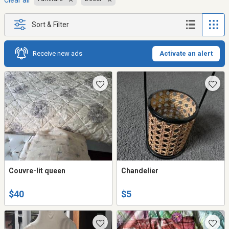
Clear all
Sort & Filter
Receive new ads
Activate an alert
Couvre-lit queen
Chandelier
$40
$5