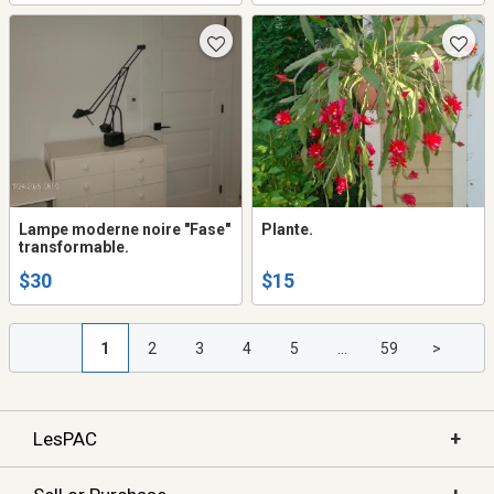
Lampe moderne noire "Fase"
Plante.
transformable.
$30
$15
1
2
3
4
5
...
59
>
+
LesPAC